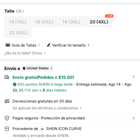
Talla
US
5 left
14
(1XL)
16
(2XL)
18
(3XL)
20
(4XL)
22
(5XL)
Guía de Tallas
Verificar mi tamaño
¿No es tu talla? Dinos
Envío a
United States
Envío gratis(Pedidos ≥ $15.00)
500 puntos SHEIN si llega tarde
Entrega estimada:
Ago 14 - Ago
20,
85.11% son ≤
8
días hábiles
Devoluciones gratuitas en 30 días
Se aplican los términos y condiciones
Pagos seguros · Protección de privacidad
Procedente de
SHEIN ICON CURVE
Vendido y enviado desde SHEIN.