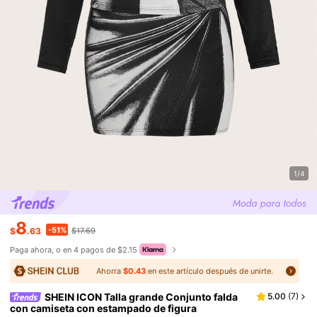
1/4
8
-51%
$
.63
$17.69
Paga ahora, o en 4 pagos de $2.15
Ahorra
$0.43
en este artículo después de unirte.
SHEIN ICON Talla grande Conjunto falda
5.00
(
7
)
con camiseta con estampado de figura