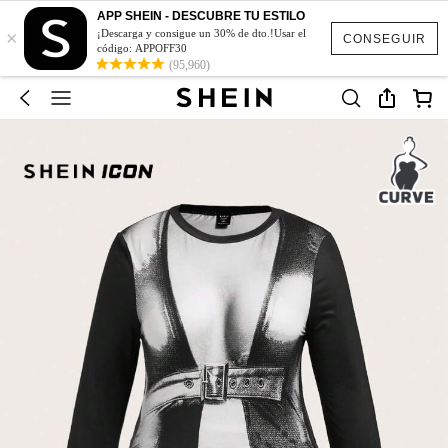
APP SHEIN - DESCUBRE TU ESTILO
×
¡Descarga y consigue un 30% de dto.!Usar el
CONSEGUIR
código: APPOFF30
(95,960)