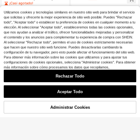
e con top de bloques de color y lun
Grande Camiseta Casual a Rayas y
¡Casi agotado!
ares y pantalones largos
Vestido Largo, Primavera/Verano
400+ vendidos
(500+)
Utilizamos cookies y tecnologías similares en nuestro sitio web para brindar el servicio
9
$
.43
-48%
que solicitas y ofrecerte la mejor experiencia de sitio web posible. Puedes "Rechazar
todo", "Aceptar todo" o establecer tu preferencia de cookies en cualquier momento a tu
elección. Al seleccionar "Aceptar todo", estableceremos todas las cookies opcionales,
que nos ayudan a analizar el tráfico, ofrecer funcionalidades mejoradas y personalizar
el contenido y los anuncios para complementar tu experiencia de compra con SHEIN.
Al seleccionar "Rechazar todo", permites el uso de cookies estrictamente necesarias
que hacen que nuestro sitio web funcione. Puedes desactivarlas cambiando la
configuración de tu navegador, pero esto puede afectar el funcionamiento del sitio web.
Para obtener más información sobre las cookies que utilizamos y para ajustar tus
configuraciones de cookies opcionales, selecciona "Administrar cookies". Para obtener
más información sobre cómo procesamos los datos que recopilamos,
Rechazar Todo
Aceptar Todo
Ahorro de $18.10
Conjunto de 2 piezas/Set de t
Local
5
op sin mangas con estampado de lu
Administrar Cookies
$
.98
-75%
¡51% DE DESCUENTO!
AÑADIR A LA BOLSA
nares y pantalones de pierna ancha
Ahorro de $1.60
verde liso para mujer de talla grand
e, nuevo estilo de moda
Conjunto de 2 piezas de mujer talla
grande con chaqueta tipo cárdigan
¡Casi agotado!
de manga 3/4 con lazo al frente y v
500+ vendidos
estido asimétrico de cuello redondo
12
$
.29
-12%
sin mangas con estampado de raya