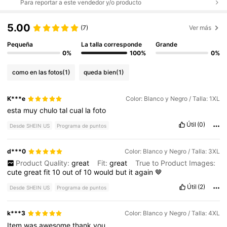
Para reportar a este vendedor y/o producto
5.00
(7)
Ver más
Pequeña
La talla corresponde
Grande
0%
100%
0%
como en las fotos
(1)
queda bien
(1)
K***e
Color: Blanco y Negro / Talla: 1XL
esta
muy
chulo
tal
cual
la
foto
Útil
(0)
Desde SHEIN US
Programa de puntos
d***0
Color: Blanco y Negro / Talla: 3XL
Product Quality:
great
Fit:
great
True to Product Images:
cute
great
fit
10
out
of
10
would
but
it
again
🤎
Útil
(2)
Desde SHEIN US
Programa de puntos
k***3
Color: Blanco y Negro / Talla: 4XL
Item
was
awesome
thank
you