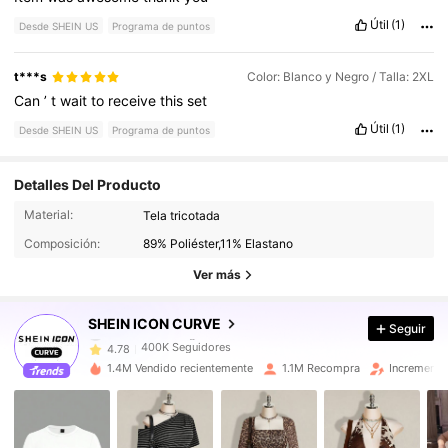
Útil
(1)
Desde SHEIN US
Programa de puntos
t***s
Color: Blanco y Negro / Talla: 2XL
Can
’
t
wait
to
receive
this
set
Útil
(1)
Desde SHEIN US
Programa de puntos
Detalles Del Producto
Material:
Tela tricotada
400K Seguidores
4.78
Composición:
89% Poliéster,11% Elastano
Ver más
400K Seguidores
4.78
SHEIN ICON CURVE
Seguir
400K Seguidores
4.78
1.4M Vendido recientemente
1.1M Recompra
Incremento
400K Seguidores
4.78