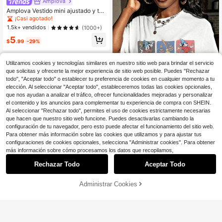
Amplova
Amplova Vestido mini ajustado y tra
nsparente con estampado de labios
¡Casi agotado!
sexy
1.5k+ vendidos
(1000+)
5
$
.99
-29%
Utilizamos cookies y tecnologías similares en nuestro sitio web para brindar el servicio
que solicitas y ofrecerte la mejor experiencia de sitio web posible. Puedes "Rechazar
todo", "Aceptar todo" o establecer tu preferencia de cookies en cualquier momento a tu
elección. Al seleccionar "Aceptar todo", estableceremos todas las cookies opcionales,
que nos ayudan a analizar el tráfico, ofrecer funcionalidades mejoradas y personalizar
Mostrar artículos similares con stock
Ver todo
el contenido y los anuncios para complementar tu experiencia de compra con SHEIN.
Al seleccionar "Rechazar todo", permites el uso de cookies estrictamente necesarias
que hacen que nuestro sitio web funcione. Puedes desactivarlas cambiando la
configuración de tu navegador, pero esto puede afectar el funcionamiento del sitio web.
Para obtener más información sobre las cookies que utilizamos y para ajustar tus
configuraciones de cookies opcionales, selecciona "Administrar cookies". Para obtener
Camiseta Gráfica Vintage Dis
Local
ney Mickey Mouse Aprendiz de He
70+ vendidos
más información sobre cómo procesamos los datos que recopilamos,
chicero Fantasmic Walt Disney Worl
5
$
.97
-44%
d Unisex Casual Verano Streetwear
Rechazar Todo
Aceptar Todo
Lo sentimos, este producto está agotado.
Administrar Cookies
AGOTADO
SHEIN ICON
#5 Más vendidos
en Envoltura Vestidos De Mujer
¡Casi agotado!
SHEIN ICON Vestido mini ajustado c
on escote en V profundo y drapead
#5 Más vendidos
#5 Más vendidos
en Envoltura Vestidos De Mujer
en Envoltura Vestidos De Mujer