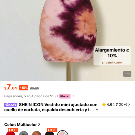
1/5
7
-18%
$
.64
$9.29
Paga ahora, o en 4 pagos de $1.91
SHEIN ICON Vestido mini ajustado con
4.64
(
100+
)
cuello de corbata, espalda descubierta y t
eñido anudado
Color: Multicolor