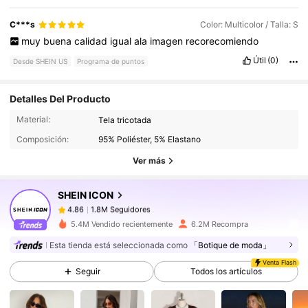
C***s
Color: Multicolor / Talla: S
muy
buena
calidad
igual
ala
imagen
recorecomiendo
Útil
(0)
Desde SHEIN US
Programa de puntos
Detalles Del Producto
1.8M Seguidores
4.86
Material:
Tela tricotada
Composición:
95% Poliéster, 5% Elastano
Ver más
1.8M Seguidores
4.86
SHEIN ICON
1.8M Seguidores
4.86
5.4M Vendido recientemente
6.2M Recompra
Esta tienda está seleccionada como
「Botique de moda」
1.8M Seguidores
4.86
Venta Flash
Seguir
Todos los artículos
1.8M Seguidores
4.86