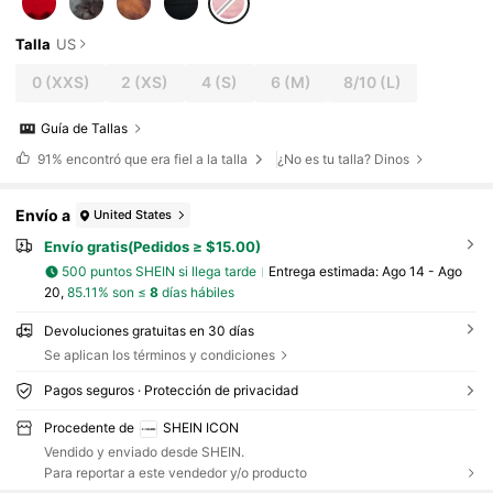
Talla
US
0
(XXS)
2
(XS)
4
(S)
6
(M)
8/10
(L)
Guía de Tallas
91%
encontró que era fiel a la talla
¿No es tu talla? Dinos
Envío a
United States
Envío gratis(Pedidos ≥ $15.00)
500 puntos SHEIN si llega tarde
Entrega estimada:
Ago 14 - Ago
20,
85.11% son ≤
8
días hábiles
Devoluciones gratuitas en 30 días
Se aplican los términos y condiciones
Pagos seguros · Protección de privacidad
Procedente de
SHEIN ICON
Vendido y enviado desde SHEIN.
Para reportar a este vendedor y/o producto