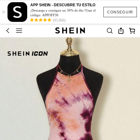
APP SHEIN - DESCUBRE TU ESTILO
×
¡Descarga y consigue un 30% de dto.!Usar el
CONSEGUIR
código: APPOFF30
(95,960)