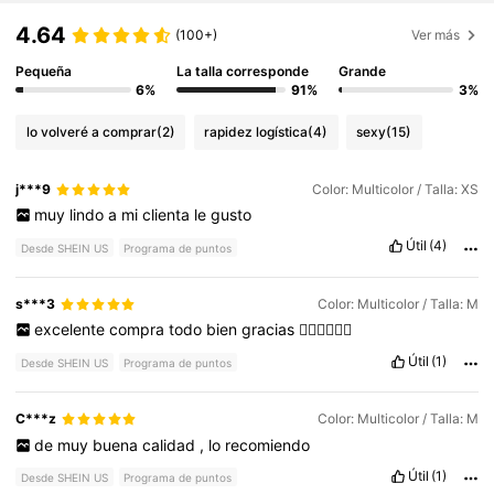
4.64
(100+)
Ver más
Pequeña
La talla corresponde
Grande
6%
91%
3%
lo volveré a comprar
(2)
rapidez logística
(4)
sexy
(15)
j***9
Color: Multicolor / Talla: XS
muy
lindo
a
mi
clienta
le
gusto
Útil
(4)
Desde SHEIN US
Programa de puntos
s***3
Color: Multicolor / Talla: M
excelente
compra
todo
bien
gracias
👌🏻👌🏻👌🏻
Útil
(1)
Desde SHEIN US
Programa de puntos
C***z
Color: Multicolor / Talla: M
de
muy
buena
calidad
,
lo
recomiendo
Útil
(1)
Desde SHEIN US
Programa de puntos