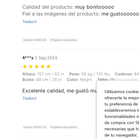
Calidad del producto
:
muy bonitooooo
Fiel a las imágenes del producto
:
me gustooooo
Traducir
Desde SHEIN US
Programa de puntos
A***y
2 Sep,2024
Altura: 157 cm / 62 in, Peso: 59 kg / 130 lbs, Caderas: 84 cm / 33 in, 
Altura:
157 cm / 62 in
Peso:
59 kg / 130 lbs
Caderas:
84 
Busto:
88 cm / 35 in
Color:
Negro
Talla:
26
Excelente calidad, me gustó mucho, lo recomien
Utilizamos cookies
ofrecerte la mejo
Traducir
tu preferencia de
estableceremos to
funcionalidades m
de compra con SH
Desde SHEIN US
Programa de puntos
necesarias que h
de tu navegador, 