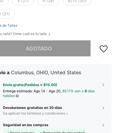
6)
4 (27)
4 (28)
8/10 (30)
 (31)
a de Tallas
u talla? Dime cuál es tu talla
imos, este producto está agotado.
AGOTADO
ío a
Columbus, OHIO, United States
Envío gratis(Pedidos ≥ $15.00)
Entrega estimada:
Ago 14 - Ago 20,
85.11% son ≤
8
días
hábiles
Devoluciones gratuitas en 30 días
Se aplican los términos y condiciones
Seguridad en las compras
Pagos seguros
Protección de privacidad