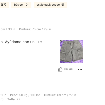
 (87)
básico (10)
estilo equivocado (6)
Cintura: 73 cm / 29 in, Busto: 88 cm / 35 in, Color: Negro, Talla: 30
cm / 33 in
Cintura:
73 cm / 29 in
do. Ayúdame con un like
Útil (6)
50 kg / 110 lbs, Cintura: 69 cm / 27 in, Caderas: 100 cm / 39 in, Busto: 92 cm / 36
61 in
Peso:
50 kg / 110 lbs
Cintura:
69 cm / 27 in
ro
Talla:
27