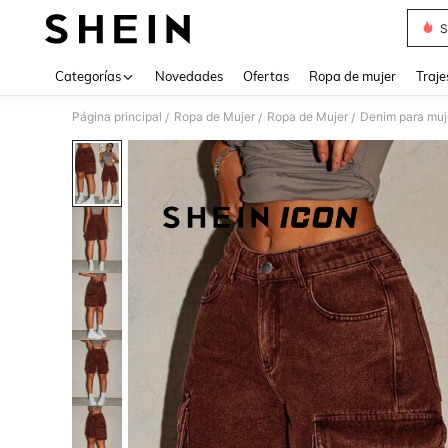
S
Use up 
Categorías
Novedades
Ofertas
Ropa de mujer
Traje
Página principal
Ropa de Mujer
Ropa de Mujer
Denim para muj
/
/
/