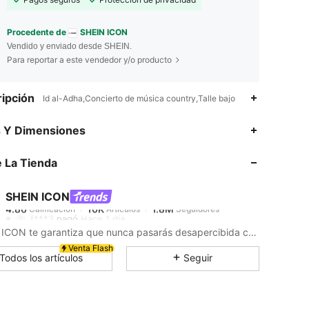
Procedente de
SHEIN ICON
Vendido y enviado desde SHEIN.
Para reportar a este vendedor y/o producto
ipción
Id al-Adha,Concierto de música country,Talle bajo
4.86
10K
1.8M
s Y Dimensiones
 La Tienda
4.86
10K
1.8M
SHEIN ICON
4.86
10K
1.8M
Calificación
Artículos
Seguidores
f***3
pagó
Hace 1 día
SHEIN ICON te garantiza que nunca pasarás desapercibida con sus looks siempre edgy y trendy.
4.86
10K
1.8M
Venta Flash
Todos los artículos
Seguir
4.86
10K
1.8M