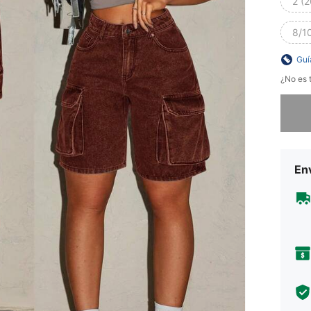
2 (2
8/10
Guí
¿No es t
Lo sent
Env