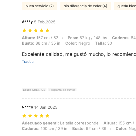
buen servicio (2)
sin diferencia de color (4)
queda bien
A***y
5 Feb,2025
Altura: 157 cm / 62 in, Peso: 67 kg / 148 lbs, Caderas: 84 cm / 33 in, 
Altura:
157 cm / 62 in
Peso:
67 kg / 148 lbs
Caderas:
84 
Busto:
88 cm / 35 in
Color:
Negro
Talla:
30
Excelente calidad, me gustó mucho, lo recomien
Traducir
Desde SHEIN US
Programa de puntos
N***y
14 Jan,2025
Adecuado general: La talla corresponde, Altura: 155 cm / 61 in, Peso: 
Adecuado general:
La talla corresponde
Altura:
155 cm / 
Caderas:
100 cm / 39 in
Busto:
92 cm / 36 in
Color:
Neg