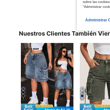
sobre las cookies
Ver Más Re
"Administrar coo
Administrar 
Nuestros Clientes También Vie
5
10
Ahorro de $3.20
Aho