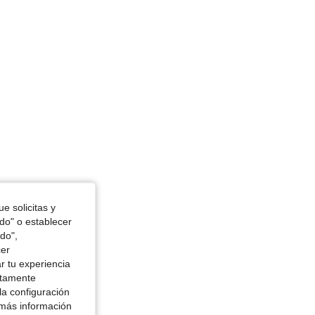
e solicitas y
odo" o establecer
do",
cer
r tu experiencia
ctamente
la configuración
 más información