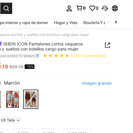
0
0
a. Press Enter to select.
pa interior y ropa de dormir
Hogar y Vida
Bisutería Y Accesorios
Be
eros anchos y sueltos con bolsillos cargo para mujer
SHEIN ICON Pantalones cortos vaqueros
 y sueltos con bolsillos cargo para mujer
z2403268315780805
(1000+ Comentarios)
5
.19
$29.79
-15%
ICE AND AVAILABILITY
:
Marrón
Imagen grande
US Talla