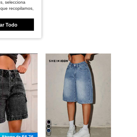
es, selecciona
 que recopilamos,
ar Todo
11
Ahorro de $6.76