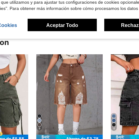
 que utilizamos y para ajustar tus configuraciones de cookies opcional
señas
kies". Para obtener más información sobre cómo procesamos los datos
Cookies
Aceptar Todo
Rechaz
ron
8
4
rro de $5.88
Ahorro de $3.78