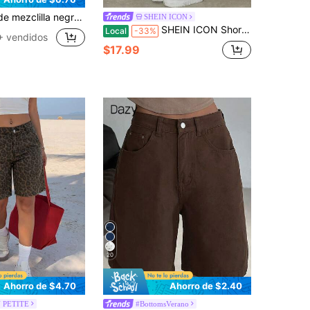
s holgados con diseño de bolsillos elásticos y de moda para mujer, verano
SHEIN ICON
SHEIN ICON Shorts vaqueros sueltos y lavados informales de mujer
Local
-33%
+ vendidos
$17.99
20
Ahorro de $4.70
Ahorro de $2.40
 PETITE
#BottomsVerano