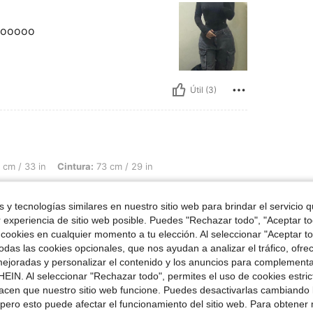
oooooo
Útil (3)
Cintura: 73 cm / 29 in, Busto: 88 cm / 35 in, Color: Negro, Talla: 26
cm / 33 in
Cintura:
73 cm / 29 in
do. Ayúdame con un like
 y tecnologías similares en nuestro sitio web para brindar el servicio qu
r experiencia de sitio web posible. Puedes "Rechazar todo", "Aceptar t
 cookies en cualquier momento a tu elección. Al seleccionar "Aceptar to
das las cookies opcionales, que nos ayudan a analizar el tráfico, ofre
ejoradas y personalizar el contenido y los anuncios para complementa
EIN. Al seleccionar "Rechazar todo", permites el uso de cookies estri
Útil (3)
acen que nuestro sitio web funcione. Puedes desactivarlas cambiando 
pero esto puede afectar el funcionamiento del sitio web. Para obtener