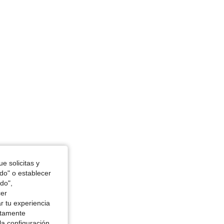
 Reloj de arena, Busto: 92 cm / 36 in, Color: Negro, Talla: S
e solicitas y
odo" o establecer
do",
cer
r tu experiencia
ctamente
la configuración