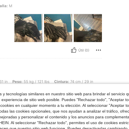
alla:
M
Útil (0)
 55 kg / 121 lbs, Cintura: 74 cm / 29 in, Caderas: 109 cm / 43 in, Forma del cuerpo:
61 in
Peso:
55 kg / 121 lbs
Cintura:
74 cm / 29 in
Busto:
92 cm / 36 in
Color:
Negro
Talla:
S
 y tecnologías similares en nuestro sitio web para brindar el servicio qu
r experiencia de sitio web posible. Puedes "Rechazar todo", "Aceptar t
 cookies en cualquier momento a tu elección. Al seleccionar "Aceptar to
das las cookies opcionales, que nos ayudan a analizar el tráfico, ofre
ejoradas y personalizar el contenido y los anuncios para complementa
Útil (0)
EIN. Al seleccionar "Rechazar todo", permites el uso de cookies estri
acen que nuestro sitio web funcione. Puedes desactivarlas cambiando 