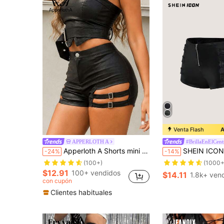
Venta Flash
A
APPERLOTH A
#BrillaEnElCent
Apperloth A Shorts mini ajustados de cintura alta con hebilla ajustable, de piel sintética hueca y elástica, estilo streetwear Y2K, para música punk y festivales de verano en color negro
SHEIN ICON Shorts ultra cortos, ajusta
-24%
-14%
(100+)
(1000+
$12.91
100+ vendidos
$14.11
1.8k+ ven
con cupón
Clientes habituales