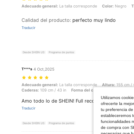
Adecuado general: La talla corresponde, Color: Negro, Talla: M
Adecuado general:
La talla corresponde
Color:
Negro
T
Calidad del producto
:
perfecto muy lindo
Traducir
Desde SHEIN US
Programa de puntos
T***s
4 Oct,2025
Adecuado general: La talla corresponde, Altura: 155 cm / 61 in, Peso:
Adecuado general:
La talla corresponde
Altura:
155 cm / 
Caderas:
109 cm / 43 in
Forma del cuerpo:
Reloj de arena
Utilizamos cookies
Amo todo lo de SHEIN! Full recomiendo
ofrecerte la mejo
Traducir
tu preferencia de
estableceremos to
funcionalidades m
Desde SHEIN US
Programa de puntos
de compra con SH
necesarias que h