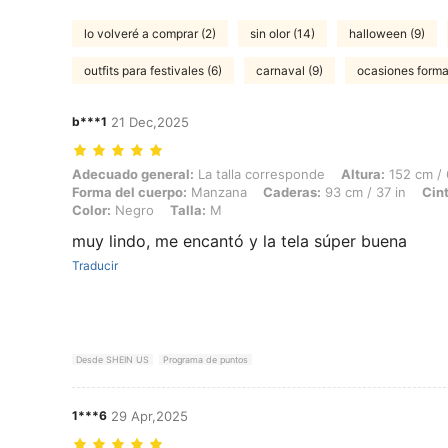
lo volveré a comprar (2)
sin olor (14)
halloween (9)
outfits para festivales (6)
carnaval (9)
ocasiones forma
b***1
21 Dec,2025
Adecuado general: La talla corresponde, Altura: 152 cm / 60 in, Peso
Adecuado general:
La talla corresponde
Altura:
152 cm / 
Forma del cuerpo:
Manzana
Caderas:
93 cm / 37 in
Cint
Color:
Negro
Talla:
M
muy lindo, me encantó y la tela súper buena
Traducir
Desde SHEIN US
Programa de puntos
1***6
29 Apr,2025