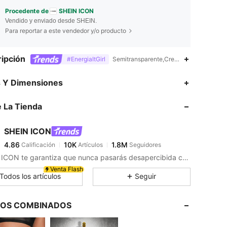
Procedente de
SHEIN ICON
Vendido y enviado desde SHEIN.
Para reportar a este vendedor y/o producto
ipción
#EnergiaItGirl
Semitransparente,Cremallera,Ojales,Abert
4.86
10K
1.8M
s Y Dimensiones
 La Tienda
4.86
10K
1.8M
SHEIN ICON
4.86
10K
1.8M
Calificación
Artículos
Seguidores
c***s
pagó
Hace 2 horas
SHEIN ICON te garantiza que nunca pasarás desapercibida con sus looks siempre edgy y trendy.
4.86
10K
1.8M
Venta Flash
Todos los artículos
Seguir
4.86
10K
1.8M
LOS COMBINADOS