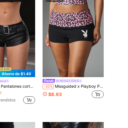
Ahorro de $1.40
tival
MISSGUIDED
os de mujer con decoración de ojales metálicos de cintura baja, estilo Y2K
Missguided x Playboy Pantalones cortos mini con logo de conejo, estampado de leopardo rosa, cintura doblada y marca distintiva
-30%
!
$8.93
vendidos