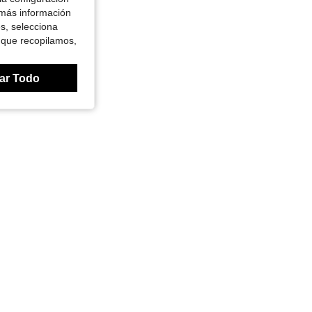
 más información
es, selecciona
 que recopilamos,
ar Todo