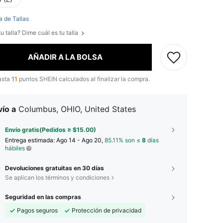
a de Tallas
u talla? Dime cuál es tu talla
AÑADIR A LA BOLSA
asta
11
puntos SHEIN calculados al finalizar la compra.
ío a
Columbus, OHIO, United States
Envío gratis(Pedidos ≥ $15.00)
Entrega estimada:
Ago 14 - Ago 20,
85.11% son ≤
8
días
hábiles
Devoluciones gratuitas en 30 días
Se aplican los términos y condiciones
Seguridad en las compras
Pagos seguros
Protección de privacidad