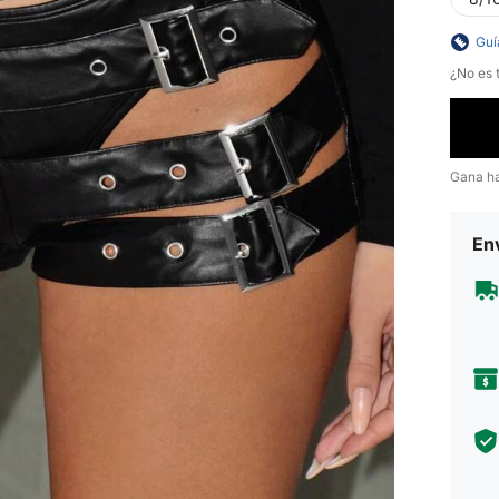
Guí
¿No es t
Gana h
Env