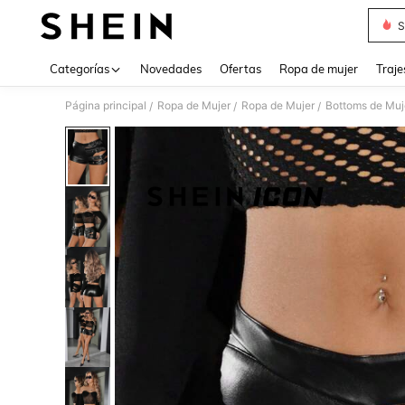
S
Use up 
Categorías
Novedades
Ofertas
Ropa de mujer
Traje
Página principal
Ropa de Mujer
Ropa de Mujer
Bottoms de Muj
/
/
/