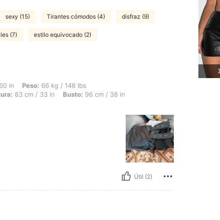
sexy (15)
Tirantes cómodos (4)
disfraz (9)
les (7)
estilo equivocado (2)
1
: 66 kg / 146 lbs, Forma del cuerpo: Manzana, Caderas: 93 cm / 37 in, Cintura: 83 
60 in
Peso:
66 kg / 146 lbs
ura:
83 cm / 33 in
Busto:
96 cm / 38 in
Útil (2)