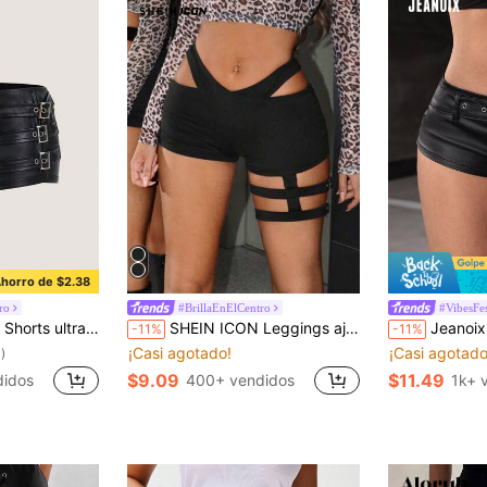
horro de $2.38
ro
#BrillaEnElCentro
#VibesFes
dos, de cintura baja, decorados con PU
SHEIN ICON Leggings ajustados para mujer con detalle de amarre cruzado en la cintura en forma de V
Jeanoix Pantalones cortos súper cort
-11%
-11%
¡Casi agotado!
¡Casi agotado
)
$9.09
$11.49
didos
400+ vendidos
1k+ 