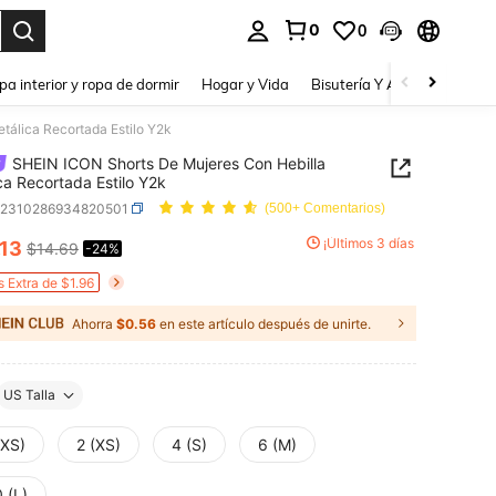
0
0
a. Press Enter to select.
pa interior y ropa de dormir
Hogar y Vida
Bisutería Y Accesorios
Be
tálica Recortada Estilo Y2k
SHEIN ICON Shorts De Mujeres Con Hebilla
ca Recortada Estilo Y2k
z2310286934820501
(500+ Comentarios)
¡Últimos 3 días
.13
$14.69
-24%
ICE AND AVAILABILITY
s Extra de $1.96
Ahorra
$0.56
en este artículo después de unirte.
US Talla
XXS)
2 (XS)
4 (S)
6 (M)
 (L)