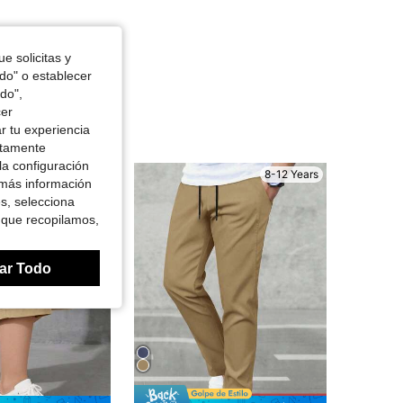
e solicitas y
odo" o establecer
do",
cer
r tu experiencia
ctamente
la configuración
8-12 Years
8-12 Years
 más información
es, selecciona
 que recopilamos,
ar Todo