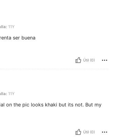
lla:
11Y
arenta ser buena
Útil (0)
lla:
11Y
al on the pic looks khaki but its not. But my
Útil (0)