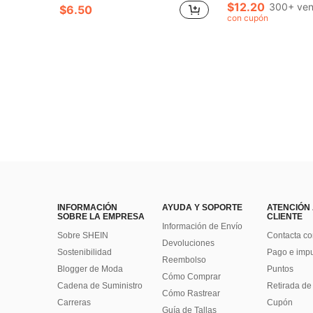
(100+)
(100+)
$12.20
300+ ven
$6.50
#6 Más vendidos
con cupón
(100+)
INFORMACIÓN
AYUDA Y SOPORTE
ATENCIÓN
SOBRE LA EMPRESA
CLIENTE
Información de Envío
Sobre SHEIN
Contacta co
Devoluciones
Sostenibilidad
Pago e imp
Reembolso
Blogger de Moda
Puntos
Cómo Comprar
Cadena de Suministro
Retirada de
Cómo Rastrear
Carreras
Cupón
Guía de Tallas