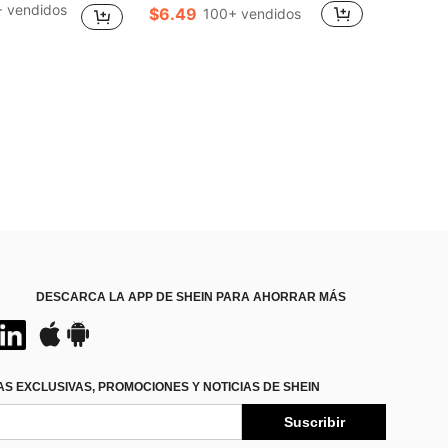
!
!
 vendidos
$6.49
100+ vendidos
en Caqui Pantalones para niños preadolescentes
os
!
DESCARCA LA APP DE SHEIN PARA AHORRAR MÁS
S EXCLUSIVAS, PROMOCIONES Y NOTICIAS DE SHEIN
Suscribir