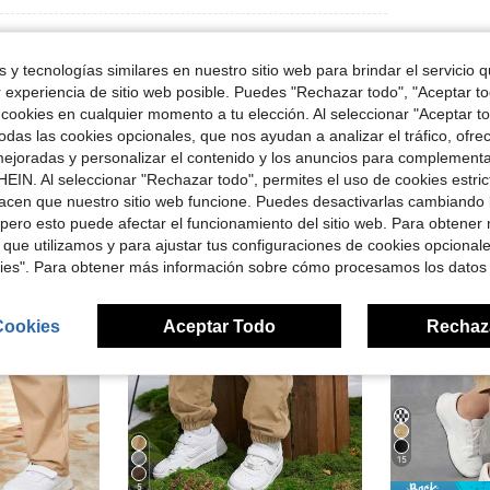
 y tecnologías similares en nuestro sitio web para brindar el servicio qu
r experiencia de sitio web posible. Puedes "Rechazar todo", "Aceptar t
 cookies en cualquier momento a tu elección. Al seleccionar "Aceptar to
das las cookies opcionales, que nos ayudan a analizar el tráfico, ofre
ron
ejoradas y personalizar el contenido y los anuncios para complementa
EIN. Al seleccionar "Rechazar todo", permites el uso de cookies estri
acen que nuestro sitio web funcione. Puedes desactivarlas cambiando 
8-12 Years
8-12 Years
pero esto puede afectar el funcionamiento del sitio web. Para obtener
 que utilizamos y para ajustar tus configuraciones de cookies opcional
kies". Para obtener más información sobre cómo procesamos los datos
Cookies
Aceptar Todo
Rechaz
15
5