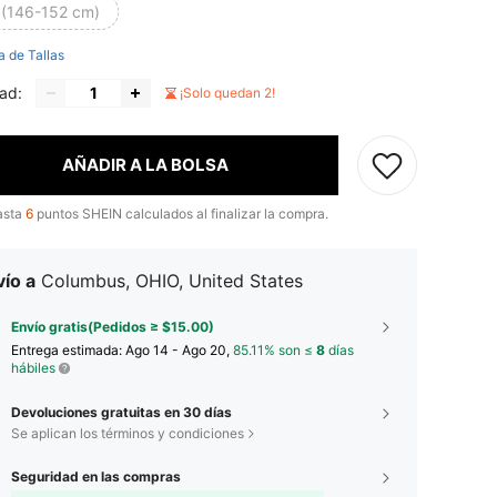
 (146-152 cm)
a de Tallas
ad:
¡Solo quedan 2!
AÑADIR A LA BOLSA
asta
6
puntos SHEIN calculados al finalizar la compra.
ío a
Columbus, OHIO, United States
Envío gratis(Pedidos ≥ $15.00)
Entrega estimada:
Ago 14 - Ago 20,
85.11% son ≤
8
días
hábiles
Devoluciones gratuitas en 30 días
Se aplican los términos y condiciones
Seguridad en las compras