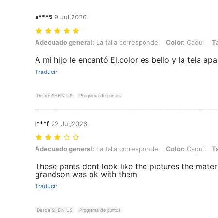
a***5
9 Jul,2026
Adecuado general: La talla corresponde, Color: Caqui, Talla: 11Y
Adecuado general:
La talla corresponde
Color:
Caqui
Ta
A mi hijo le encantó El.color es bello y la tela ap
Traducir
Desde SHEIN US
Programa de puntos
i***f
22 Jul,2026
Adecuado general: La talla corresponde, Color: Caqui, Talla: 11Y
Adecuado general:
La talla corresponde
Color:
Caqui
Ta
These pants dont look like the pictures the materi
grandson was ok with them
Traducir
Desde SHEIN US
Programa de puntos