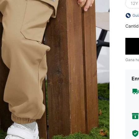
12Y
Guí
Cantid
Gana h
Env