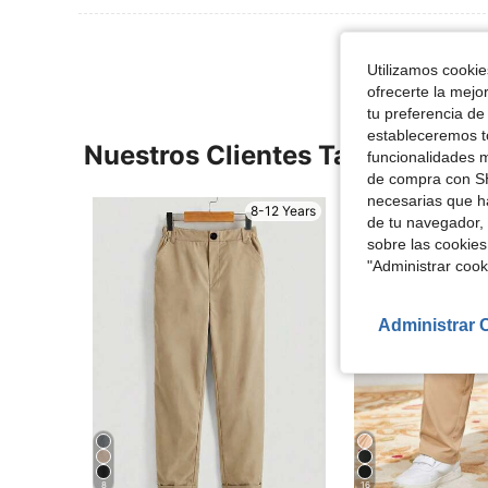
Utilizamos cookies
ofrecerte la mejo
tu preferencia de
estableceremos to
Nuestros Clientes También Vie
funcionalidades m
de compra con SH
necesarias que h
8-12 Years
de tu navegador, 
sobre las cookies
"Administrar coo
Administrar 
8
16