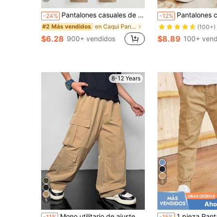
Pantalones casuales de unicolor con bolsillo para niño preadolescente
Pantalones casuales de pierna recta para 
-24%
-12%
en Caqui Pantalones para niños preadolescentes
#2 Más vendidos
(100+)
$6.28
$8.89
900+ vendidos
100+ vend
8-12 Years
5
5
Aho
#9 Más vendidos
Mono utilitario de ajuste holgado con múltiples bolsillos apto para preadolescentes, adecuado para ir y venir, la escuela, uso casual, viajes, deportes, primavera/verano/otoño/invierno
1 pieza Pantalón informal para niño preadolescente con es
-11%
-15%