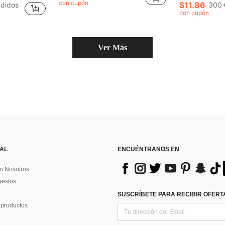
¡Casi agotado
¡Casi agotado
con cupón
$11.86
didos
300+
en Caqui Pantalones para niños preadolescentes
#8 Más vendid
con cupón
¡Casi agotado
Ver Más
 AL
ENCUÉNTRANOS EN
n Nosotros
uestos
SUSCRÍBETE PARA RECIBIR OFERTA
 productos