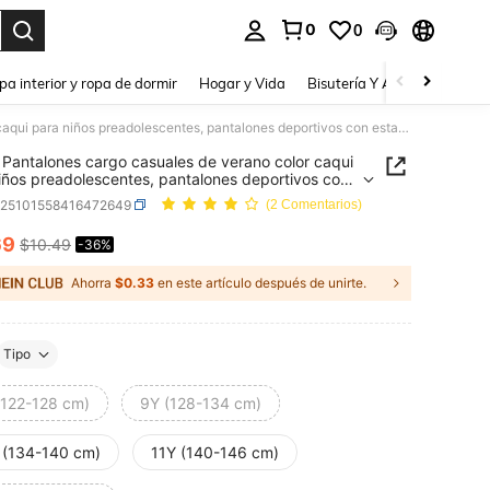
0
0
a. Press Enter to select.
pa interior y ropa de dormir
Hogar y Vida
Bisutería Y Accesorios
Be
SHEIN Pantalones cargo casuales de verano color caqui para niños preadolescentes, pantalones deportivos con estampado gráfico, bolsillo con parche, holgados y entallados, de unicolor, para uso diario y vacaciones
Pantalones cargo casuales de verano color caqui
iños preadolescentes, pantalones deportivos con
ado gráfico, bolsillo con parche, holgados y
k25101558416472649
(2 Comentarios)
ados, de unicolor, para uso diario y vacaciones
69
$10.49
-36%
ICE AND AVAILABILITY
Ahorra
$0.33
en este artículo después de unirte.
Tipo
(122-128 cm)
9Y (128-134 cm)
 (134-140 cm)
11Y (140-146 cm)