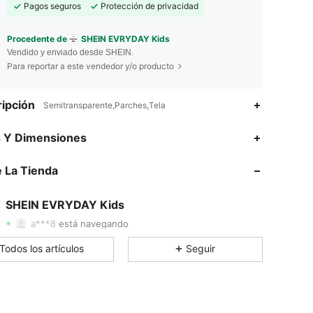
Pagos seguros
Protección de privacidad
Procedente de
SHEIN EVRYDAY Kids
Vendido y enviado desde SHEIN.
Para reportar a este vendedor y/o producto
ipción
Semitransparente,Parches,Tela
s Y Dimensiones
4.93
18K
427K
 La Tienda
4.93
18K
427K
SHEIN EVRYDAY Kids
a***8
está navegando
4.93
18K
427K
Todos los artículos
Seguir
4.93
18K
427K