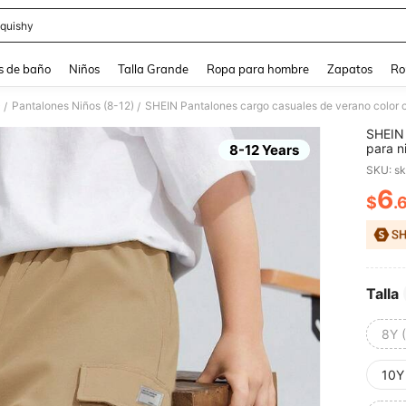
quishy
and down arrow keys to navigate search Búsqueda reciente and Busca y Encuentr
s de baño
Niños
Talla Grande
Ropa para hombre
Zapatos
Ro
)
Pantalones Niños (8-12)
/
/
SHEIN 
para n
8-12 Years
estamp
SKU: s
entall
6
$
.
PR
Talla
8Y 
10Y