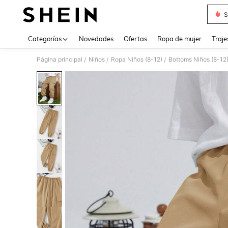
S
Use up 
Categorías
Novedades
Ofertas
Ropa de mujer
Traje
Página principal
Niños
Ropa Niños (8-12)
Bottoms Niños (8-12
/
/
/