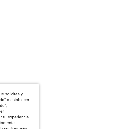
e solicitas y
odo" o establecer
do",
cer
r tu experiencia
ctamente
la configuración