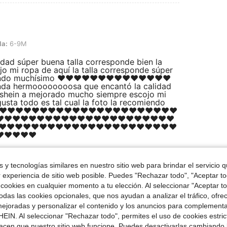
la:
6-9M
ad súper buena talla corresponde bien la
o mi ropa de aquí la talla corresponde súper
iendo muchísimo ❤️❤️❤️❤️❤️❤️❤️❤️❤️❤️❤️❤️❤️❤️
enda hermoooooooosa que encantó la calidad
e shein a mejorado mucho siempre escojo mi
usta todo es tal cual la foto la recomiendo
❤️❤️❤️❤️❤️❤️❤️❤️❤️❤️❤️❤️❤️❤️❤️❤️❤️❤️❤️❤️❤️❤️
️❤️❤️❤️❤️❤️❤️❤️❤️❤️❤️❤️❤️❤️❤️❤️❤️❤️❤️❤️❤️❤️
❤️❤️❤️❤️❤️❤️❤️❤️❤️❤️❤️❤️❤️❤️❤️❤️❤️❤️❤️❤️❤️❤️
️❤️❤️❤️❤️
 y tecnologías similares en nuestro sitio web para brindar el servicio qu
Útil (0)
r experiencia de sitio web posible. Puedes "Rechazar todo", "Aceptar t
 cookies en cualquier momento a tu elección. Al seleccionar "Aceptar to
das las cookies opcionales, que nos ayudan a analizar el tráfico, ofre
ejoradas y personalizar el contenido y los anuncios para complementa
EIN. Al seleccionar "Rechazar todo", permites el uso de cookies estri
acen que nuestro sitio web funcione. Puedes desactivarlas cambiando 