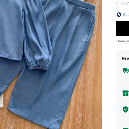
2-3
Guí
Gana h
Env