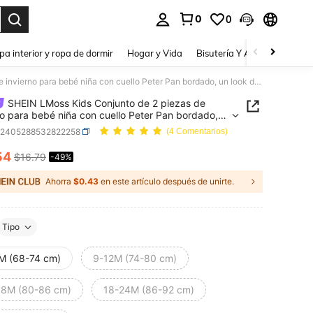
0
0
a. Press Enter to select.
pa interior y ropa de dormir
Hogar y Vida
Bisutería Y Accesorios
Be
SHEIN LMoss Kids Conjunto de 2 piezas de invierno para bebé niña con cuello Peter Pan bordado, un look de moda
SHEIN LMoss Kids Conjunto de 2 piezas de
no para bebé niña con cuello Peter Pan bordado,
k de moda
a2405288532822258
(4 Comentarios)
54
$16.79
-49%
ICE AND AVAILABILITY
Ahorra
$0.43
en este artículo después de unirte.
Tipo
M (68-74 cm)
9-12M (74-80 cm)
18M (80-86 cm)
18-24M (86-92 cm)