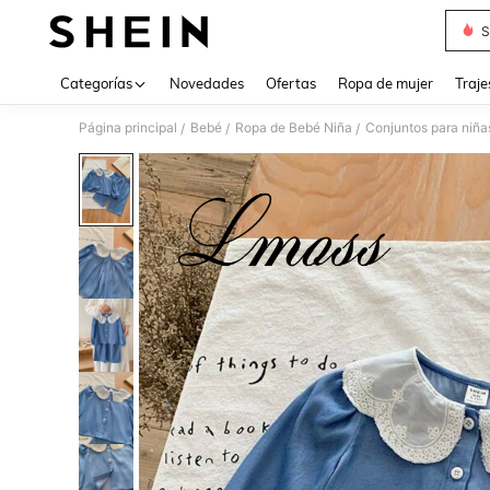
S
Use up 
Categorías
Novedades
Ofertas
Ropa de mujer
Traje
Página principal
Bebé
Ropa de Bebé Niña
Conjuntos para niña
/
/
/