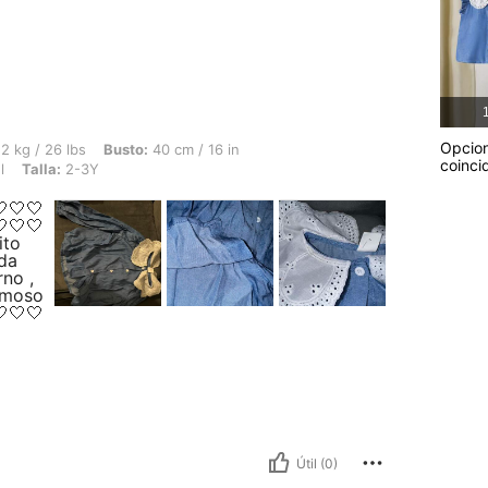
1
Opcio
 Busto: 40 cm / 16 in, Cintura: 40 cm / 16 in, Caderas: 40 cm / 16 in, Color: Azul,
2 kg / 26 lbs
Busto:
40 cm / 16 in
coinci
l
Talla:
2-3Y
🤍🤍
🤍🤍
ito
oda
rno ,
ermoso
🤍🤍
Útil (0)