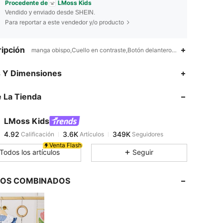
Procedente de
LMoss Kids
Vendido y enviado desde SHEIN.
Para reportar a este vendedor y/o producto
ipción
manga obispo,Cuello en contraste,Botón delantero,Básico,Casual de 
4.92
3.6K
349K
s Y Dimensiones
 La Tienda
4.92
3.6K
349K
LMoss Kids
4.92
3.6K
349K
Calificación
Artículos
Seguidores
r***4
pagó
Hace 1 día
Venta Flash
Todos los artículos
Seguir
4.92
3.6K
349K
LOS COMBINADOS
4.92
3.6K
349K
4.92
3.6K
349K