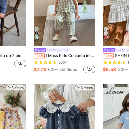
7
4
LMoss Kids
LMoss
 manga larga con textura floral y pantalones largos
LMoss Kids Conjunto informal de niña bebé con camisa de franela con volantes y pantalones holgados de tejido
SHEIN LMoss Kids 2 piezas Conjunto 
-24%
-24%
(500+)
(
$7.73
$8.58
600+ vendidos
300+
0-3 Years
0-3 Years