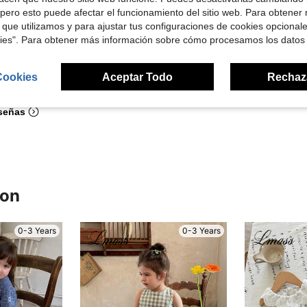
 kg / 20 lbs, Color: Azul, Talla: 2-3Y
8 in
Peso:
9 kg / 20 lbs
Color:
Azul
Talla:
2-3Y
pero esto puede afectar el funcionamiento del sitio web. Para obtener
 que utilizamos y para ajustar tus configuraciones de cookies opcional
kies". Para obtener más información sobre cómo procesamos los datos
Cookies
Aceptar Todo
Rechaz
Útil (0)
señas
ron
0-3 Years
0-3 Years