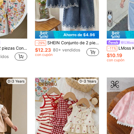
6
Ahorro de $4.96
SHEIN Conjunto de 2 piezas para niñas bebé con top de manga corta de mezclilla con cuello Peter Pan y pantalones de pierna ancha
LMoss
-29%
tes tejida en color sólido y pantalones holgados y casuales con estampado floral ditsy
LMoss Kids Conjunto de camiseta azul con contraste 
-11%
$12.23
80+ vendidos
con cupón
$10.19
idos
con cupón
0-3 Years
0-3 Years