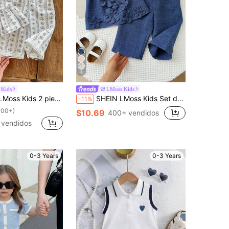
6
 Kids
LMoss Kids
informal de top y pantalones con volantes y estampado floral para niñas, verano
SHEIN LMoss Kids Set de 2 piezas de camisa sin mangas de unicolor tejida y leggings casuales para niña bebé
-11%
100+)
$10.69
400+ vendidos
 vendidos
0-3 Years
0-3 Years