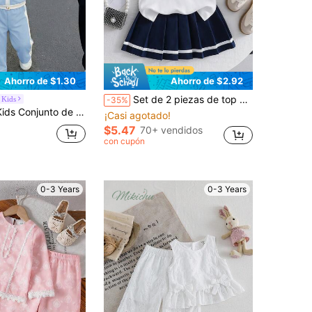
Ahorro de $1.30
Ahorro de $2.92
Set de 2 piezas de top con estampado de corazón y falda plisada para niñas pequeñas, estilo academia, suave y cómodo para uso diario/fiesta, fácil de cuidar, conjunto de camiseta de camuflaje, adecuado para cuidado infantil y actividades al aire libre
 Kids
-35%
de color para bebé niña, atuendo casual de moda de dos piezas, ropa de calle lisa en tonos pastel, bebé niña
¡Casi agotado!
$5.47
70+ vendidos
con cupón
0-3 Years
0-3 Years