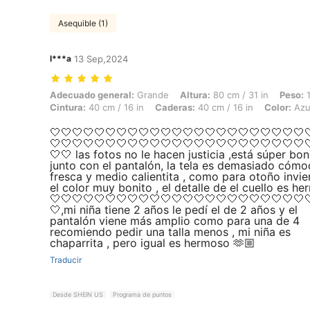
Asequible (1)
l***a
13 Sep,2024
Adecuado general: Grande, Altura: 80 cm / 31 in, Peso: 12 kg / 26 lbs,
Adecuado general:
Grande
Altura:
80 cm / 31 in
Peso:
1
Cintura:
40 cm / 16 in
Caderas:
40 cm / 16 in
Color:
Azu
🤍🤍🤍🤍🤍🤍🤍🤍🤍🤍🤍🤍🤍🤍🤍🤍🤍🤍🤍🤍🤍🤍🤍
🤍🤍🤍🤍🤍🤍🤍🤍🤍🤍🤍🤍🤍🤍🤍🤍🤍🤍🤍🤍🤍🤍🤍
🤍🤍 las fotos no le hacen justicia ,está súper bon
junto con el pantalón, la tela es demasiado cóm
fresca y medio calientita , como para otoño invie
el color muy bonito , el detalle de el cuello es h
🤍🤍🤍🤍🤍🤍🤍🤍🤍🤍🤍🤍🤍🤍🤍🤍🤍🤍🤍🤍🤍🤍🤍
🤍,mi niña tiene 2 años le pedí el de 2 años y el
pantalón viene más amplio como para una de 4
recomiendo pedir una talla menos , mi niña es
chaparrita , pero igual es hermoso 🫶🏼
Traducir
Desde SHEIN US
Programa de puntos