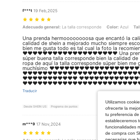
f***t
19 Feb,2025
Adecuado general: La talla corresponde, Color: Azul, Talla: 6-9M
Adecuado general:
La talla corresponde
Color:
Azul
Tal
Una prenda hermoooooooosa que encantó la calid
calidad de shein a mejorado mucho siempre escoj
bien me gusta todo es tal cual la foto la recom
❤️❤️❤️❤️❤️❤️❤️❤️❤️❤️❤️❤️❤️❤️❤️❤️❤️❤️❤️ Una pr
súper buena talla corresponde bien la calidad d
ropa de aquí la talla corresponde súper bien me g
muchísimo ❤️❤️❤️❤️❤️❤️❤️❤️❤️❤️❤️❤️❤️❤️❤️❤️❤️❤️
❤️❤️❤️❤️❤️❤️❤️❤️❤️❤️❤️❤️❤️❤️❤️❤️❤️❤️❤️❤️❤️❤️❤️❤
❤️❤️❤️❤️❤️❤️❤️❤️❤️❤️❤️ ❤️❤️❤️❤️❤️❤️❤️❤️❤️❤️❤️❤️
❤️❤️❤️❤️❤️❤️❤️❤️❤️❤️❤️❤️❤️❤️❤️❤️❤️❤️❤️❤️❤️❤️❤️❤
Traducir
Utilizamos cookies
Desde SHEIN US
Programa de puntos
ofrecerte la mejo
tu preferencia de
estableceremos to
m***9
17 Nov,2024
funcionalidades m
de compra con SH
necesarias que h