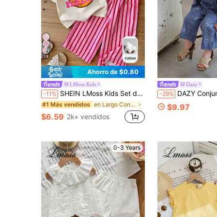
28
Ahorro de $0.80
LMoss Kids
Dazy
SHEIN LMoss Kids Set de 2 piezas de camiseta holgada de unicolor con patrón de letras y pantalones holgados a rayas para bebé niña
DAZY Conjunto de 2 piezas para bebé (niña) con camisa de
-11%
-29%
en Largo Conjuntos de camisetas para niñas
#1 Más vendidos
$9.97
$6.59
2k+ vendidos
0-3 Years