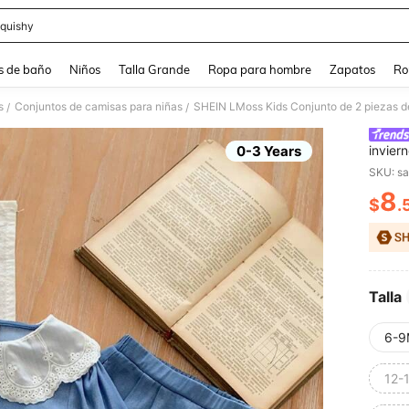
quishy
and down arrow keys to navigate search Búsqueda reciente and Busca y Encuentr
s de baño
Niños
Talla Grande
Ropa para hombre
Zapatos
Ro
s
Conjuntos de camisas para niñas
/
/
0-3 Years
invier
un loo
SKU: s
8
$
.
PR
Talla
6-9
12-