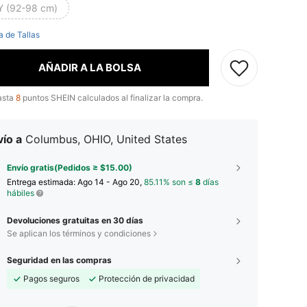
Y (92-98 cm)
a de Tallas
AÑADIR A LA BOLSA
asta
8
puntos SHEIN calculados al finalizar la compra.
ío a
Columbus, OHIO, United States
Envío gratis(Pedidos ≥ $15.00)
Entrega estimada:
Ago 14 - Ago 20,
85.11% son ≤
8
días
hábiles
Devoluciones gratuitas en 30 días
Se aplican los términos y condiciones
Seguridad en las compras
Pagos seguros
Protección de privacidad