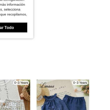
 más información
es, selecciona
 que recopilamos,
ar Todo
0-3 Years
0-3 Years