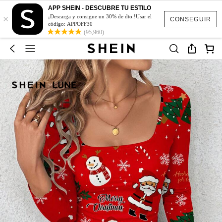
APP SHEIN - DESCUBRE TU ESTILO
×
¡Descarga y consigue un 30% de dto.!Usar el
CONSEGUIR
código: APPOFF30
(95,960)