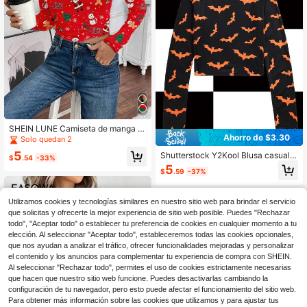
SHEIN LUNE Camiseta de manga la
Ahorro de $3.30
rga casual para mujer, adecuada co
Solo quedan 2
mo capa base para otoño/invierno
5
Shutterstock Y2Kool Blusa casual d
$
.54
-33%
e manga larga con cuello redondo y
5
$
.59
-37%
estampado de murciélagos por toda
la prenda, colección de invierno ele
gante para Año Nuevo y Halloween
Utilizamos cookies y tecnologías similares en nuestro sitio web para brindar el servicio
que solicitas y ofrecerte la mejor experiencia de sitio web posible. Puedes "Rechazar
todo", "Aceptar todo" o establecer tu preferencia de cookies en cualquier momento a tu
elección. Al seleccionar "Aceptar todo", estableceremos todas las cookies opcionales,
que nos ayudan a analizar el tráfico, ofrecer funcionalidades mejoradas y personalizar
el contenido y los anuncios para complementar tu experiencia de compra con SHEIN.
Al seleccionar "Rechazar todo", permites el uso de cookies estrictamente necesarias
que hacen que nuestro sitio web funcione. Puedes desactivarlas cambiando la
configuración de tu navegador, pero esto puede afectar el funcionamiento del sitio web.
Para obtener más información sobre las cookies que utilizamos y para ajustar tus