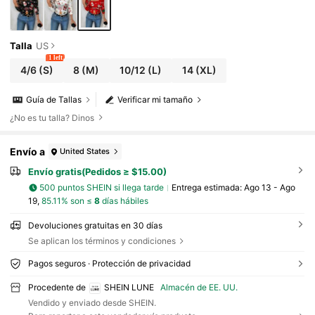
Talla
US
1 left
4/6
(S)
8
(M)
10/12
(L)
14
(XL)
Guía de Tallas
Verificar mi tamaño
¿No es tu talla? Dinos
Envío a
United States
Envío gratis(Pedidos ≥ $15.00)
500 puntos SHEIN si llega tarde
Entrega estimada:
Ago 13 - Ago
19,
85.11% son ≤
8
días hábiles
Devoluciones gratuitas en 30 días
Se aplican los términos y condiciones
Pagos seguros · Protección de privacidad
Procedente de
SHEIN LUNE
Almacén de EE. UU.
Vendido y enviado desde SHEIN.