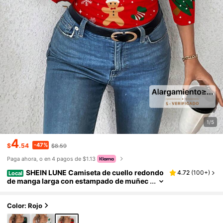
1/5
4
-47%
$
.54
$8.59
Paga ahora, o en 4 pagos de $1.13
SHEIN LUNE Camiseta de cuello redondo
4.72
(
100+
)
Local
de manga larga con estampado de muñec
o de nieve, Papá Noel y hombre de jengibr
e, adecuada como capa base para mujer en ot
oño/invierno
Color: Rojo