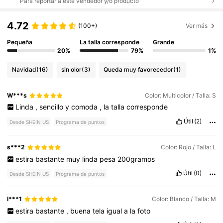
Para reportar a este vendedor y/o producto
4.72
(100+)
Ver más
Pequeña
La talla corresponde
Grande
20%
79%
1%
Navidad
(16)
sin olor
(3)
Queda muy favorecedor
(1)
W***s
Color: Multicolor / Talla: S
Linda
,
sencillo
y
comoda
,
la
talla
corresponde
Útil
(2)
Desde SHEIN US
Programa de puntos
s***2
Color: Rojo / Talla: L
estira
bastante
muy
linda
pesa
200gramos
Útil
(0)
Desde SHEIN US
Programa de puntos
l***1
Color: Blanco / Talla: M
estira
bastante
,
buena
tela
igual
a
la
foto