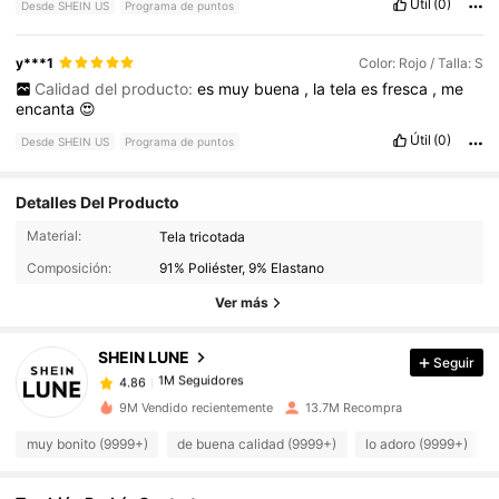
Útil
(0)
Desde SHEIN US
Programa de puntos
y***1
Color: Rojo / Talla: S
Calidad del producto:
es
muy
buena
,
la
tela
es
fresca
,
me
encanta
😍
Útil
(0)
Desde SHEIN US
Programa de puntos
Detalles Del Producto
1M Seguidores
4.86
Material:
Tela tricotada
Composición:
91% Poliéster, 9% Elastano
1M Seguidores
4.86
Ver más
SHEIN LUNE
Seguir
1M Seguidores
4.86
h***3
pagó
Hace 4 horas
9M Vendido recientemente
13.7M Recompra
1M Seguidores
4.86
muy bonito (9999+)
de buena calidad (9999+)
lo adoro (9999+)