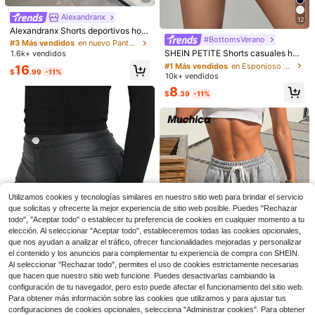
Alexandranx
#3 Más vendidos
en nuevo Pantalones De Mujer
12
¡Casi agotado!
Alexandranx Shorts deportivos holg
#BottomsVerano
#1 Más vendidos
en Esponjoso Pantalones cortos para mujer
ados de estilo casual y urbano para
#3 Más vendidos
#3 Más vendidos
en nuevo Pantalones De Mujer
en nuevo Pantalones De Mujer
mujer, color gris francés, para gimn
¡Casi agotado!
SHEIN PETITE Shorts casuales hol
1.6k+ vendidos
¡Casi agotado!
¡Casi agotado!
asio y correr
gados de cintura elástica de unicol
#1 Más vendidos
#1 Más vendidos
en Esponjoso Pantalones cortos para mujer
en Esponjoso Pantalones cortos para mujer
#3 Más vendidos
en nuevo Pantalones De Mujer
16
or para mujer, micro shorts, para mu
$
.99
-11%
10k+ vendidos
¡Casi agotado!
¡Casi agotado!
¡Casi agotado!
jeres de talla pequeña
#1 Más vendidos
en Esponjoso Pantalones cortos para mujer
8
$
.39
-11%
¡Casi agotado!
21
7
SHEIN EZwear Falda corta de veran
o de línea A con volantes de doble
1k+ vendidos
(1000+)
Nuevas Llegadas Falda con Forma
capa para salir, color negro
9
de Pastel, Falda Mini de Cintura Alt
600+ vendidos
$
.34
-25%
Utilizamos cookies y tecnologías similares en nuestro sitio web para brindar el servicio
a Estilizante Dulce y Sexy para Muj
7
$
.35
-29%
que solicitas y ofrecerte la mejor experiencia de sitio web posible. Puedes "Rechazar
eres Negro Primavera, Estética
todo", "Aceptar todo" o establecer tu preferencia de cookies en cualquier momento a tu
elección. Al seleccionar "Aceptar todo", estableceremos todas las cookies opcionales,
que nos ayudan a analizar el tráfico, ofrecer funcionalidades mejoradas y personalizar
el contenido y los anuncios para complementar tu experiencia de compra con SHEIN.
Al seleccionar "Rechazar todo", permites el uso de cookies estrictamente necesarias
7
que hacen que nuestro sitio web funcione. Puedes desactivarlas cambiando la
#1 Más vendidos
en Tejido recubierto Pantalones De Mujer
configuración de tu navegador, pero esto puede afectar el funcionamiento del sitio web.
¡Casi agotado!
Shorts casuales de unicolor c
Local
Venta Flash
Ahorro de $3.25
Para obtener más información sobre las cookies que utilizamos y para ajustar tus
on recubrimiento para mujer, estilo
#1 Más vendidos
#1 Más vendidos
en Tejido recubierto Pantalones De Mujer
en Tejido recubierto Pantalones De Mujer
configuraciones de cookies opcionales, selecciona "Administrar cookies". Para obtener
callejero sexy, otoño/invierno negr