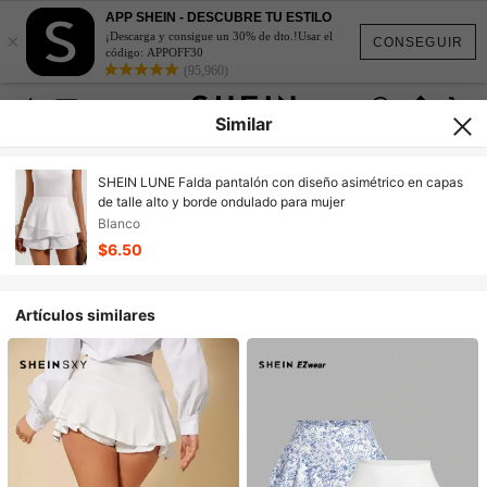
APP SHEIN - DESCUBRE TU ESTILO
×
¡Descarga y consigue un 30% de dto.!Usar el
CONSEGUIR
código: APPOFF30
(95,960)
Similar
SHEIN LUNE Falda pantalón con diseño asimétrico en capas
de talle alto y borde ondulado para mujer
Blanco
$6.50
Artículos similares