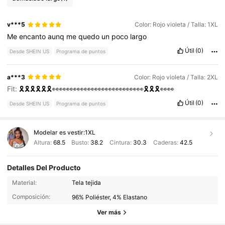
v***5
Color: Rojo violeta / Talla: 1XL
Me
encanto
aunq
me
quedo
un
poco
largo
Útil
(0)
Desde SHEIN US
Programa de puntos
a***3
Color: Rojo violeta / Talla: 2XL
Fit:
🎗️🎗️🎗️🎗️🎗️🎗️👀👀👀👀👀👀👀👀👀👀👀👀👀🎗️🎗️🎗️👀👀
Útil
(0)
Desde SHEIN US
Programa de puntos
Modelar es vestir:
1XL
Altura:
68.5
Busto:
38.2
Cintura:
30.3
Caderas:
42.5
Detalles Del Producto
449K Seguidores
4.81
Material:
Tela tejida
Composición:
96% Poliéster, 4% Elastano
449K Seguidores
Ver más
4.81