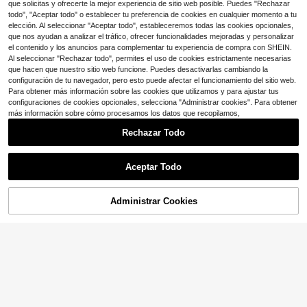
13
$
.87
-33%
que solicitas y ofrecerte la mejor experiencia de sitio web posible. Puedes "Rechazar
todo", "Aceptar todo" o establecer tu preferencia de cookies en cualquier momento a tu
elección. Al seleccionar "Aceptar todo", estableceremos todas las cookies opcionales,
que nos ayudan a analizar el tráfico, ofrecer funcionalidades mejoradas y personalizar
el contenido y los anuncios para complementar tu experiencia de compra con SHEIN.
Al seleccionar "Rechazar todo", permites el uso de cookies estrictamente necesarias
que hacen que nuestro sitio web funcione. Puedes desactivarlas cambiando la
configuración de tu navegador, pero esto puede afectar el funcionamiento del sitio web.
Para obtener más información sobre las cookies que utilizamos y para ajustar tus
configuraciones de cookies opcionales, selecciona "Administrar cookies". Para obtener
más información sobre cómo procesamos los datos que recopilamos,
Rechazar Todo
Aceptar Todo
7
Administrar Cookies
Auralis
¡56% DE DESCUENTO!
AÑADIR A LA BOLSA
Auralis Vestido elegante de moda c
on cuello en V de unicolor para muj
SHEIN Clasi Vestido elegante de mu
14
$
.17
-33%
er de talla grande
jer con cuello en V cruzado, manga
10
$
.71
-50%
corta y estampado floral verde, vest
ido versátil y estilizador para vacac
iones en primavera/verano