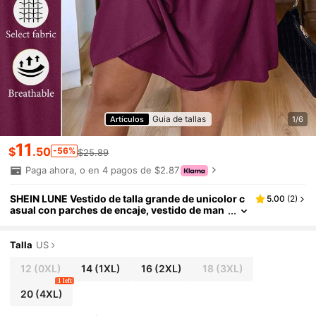
Guia de tallas
Artículos
1/6
11
$
.50
-56%
$25.89
Paga ahora, o en 4 pagos de $2.87
SHEIN LUNE Vestido de talla grande de unicolor c
5.00
(
2
)
asual con parches de encaje, vestido de man
ga farol con cintura anudada de encaje de lon
gitud media, adecuado para primavera/otoño, ele
gante y retro casual de moda para uso diario y fie
Talla
US
sta
12
(0XL)
14
(1XL)
16
(2XL)
18
(3XL)
1 left
20
(4XL)