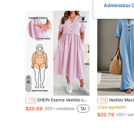
Administrar 
8
SHEIN Essnce Vestido con cuello en V, bolsillo, botones y decoración de rayas para mujer de talla grande
Vestido Maxi de Mujer Talla Grande Primavera/Verano Azul Claro Liso, Cuello con Muesca, Detalle de Botones, Ma
-11%
-11%
¡Casi agotado!
$20.69
200+ vendidos
$20.79
100+ ve