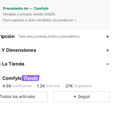
Procedente de
Comfylo
Vendido y enviado desde SHEIN.
Para reportar a este vendedor y/o producto
ipción
Talle alto,Corbata,Gráfico,Geométrico
s Y Dimensiones
4.69
1.2K
37K
 La Tienda
4.69
1.2K
37K
Comfylo
4.69
1.2K
37K
Calificación
Artículos
Seguidores
r***v
pagó
Hace 17 horas
Todos los artículos
Seguir
4.69
1.2K
37K
4.69
1.2K
37K