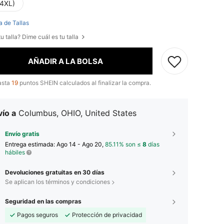
(4XL)
a de Tallas
u talla? Dime cuál es tu talla
AÑADIR A LA BOLSA
asta
19
puntos SHEIN calculados al finalizar la compra.
ío a
Columbus, OHIO, United States
Envío gratis
Entrega estimada:
Ago 14 - Ago 20,
85.11% son ≤
8
días
hábiles
Devoluciones gratuitas en 30 días
Se aplican los términos y condiciones
Seguridad en las compras
Pagos seguros
Protección de privacidad