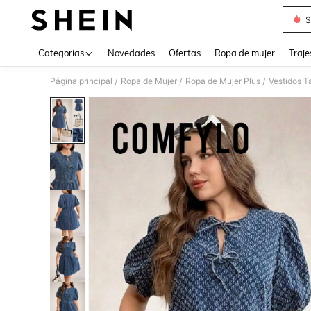
S
Use up 
Categorías
Novedades
Ofertas
Ropa de mujer
Traje
Página principal
Ropa de Mujer
Ropa de Mujer Plus
Vestidos T
/
/
/