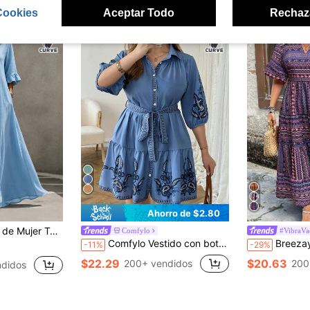
Cookies
Aceptar Todo
Rechaz
Ahorro de $2.80
nga 3/4 con Volantes, Silueta Suelta y Fluida en Línea A, Estilo Elegante Casual para Vacaciones
Comfylo
#VibraVa
Comfylo Vestido con botones delanteros, cinturón y volantes en el bajo con estampado floral para tallas grandes
Breezaya Vestido maxi de talla grande de estil
-11%
-29%
$22.29
$20.63
200+ vendidos
200
ndidos