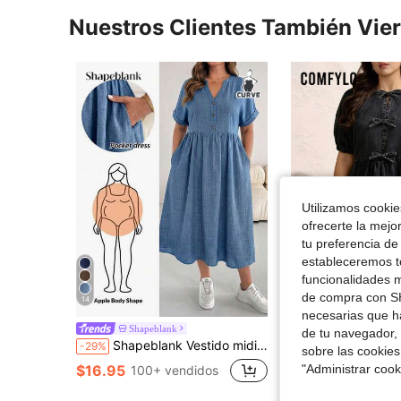
Nuestros Clientes También Vie
Utilizamos cookies
ofrecerte la mejo
tu preferencia de
estableceremos to
6
funcionalidades m
de compra con SH
14
Aho
necesarias que h
Shapeblank
#BabydollFits
de tu navegador, 
Shapeblank Vestido midi de manga corta de color caqui, de estilo básico, versátil, cómodo y suelto para uso diario, con bolsillos, para mujeres de talla grande, de estilo sencillo, para looks de verano
Comfylo Vestido de lavado con cuello, 
-29%
-11%
sobre las cookies
$16.95
$33.19
"Administrar coo
100+ vendidos
100+ ven