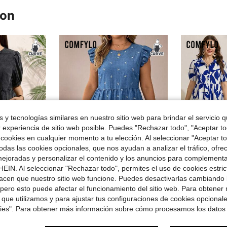
ron
 y tecnologías similares en nuestro sitio web para brindar el servicio qu
r experiencia de sitio web posible. Puedes "Rechazar todo", "Aceptar t
 cookies en cualquier momento a tu elección. Al seleccionar "Aceptar to
das las cookies opcionales, que nos ayudan a analizar el tráfico, ofre
6
9
ejoradas y personalizar el contenido y los anuncios para complementa
EIN. Al seleccionar "Rechazar todo", permites el uso de cookies estri
rro de $4.20
Ahorro de $2.20
acen que nuestro sitio web funcione. Puedes desactivarlas cambiando 
#PicksParaiso
#Vestido
pero esto puede afectar el funcionamiento del sitio web. Para obtener
lazo y bolsillo para tallas grandes
Comfylo Vestido casual de fiesta con cuello redondo, bordado de hojas y drapeado para mujer de talla grande
Comfylo Vestido de mujer talla grande 
-11%
-51%
 que utilizamos y para ajustar tus configuraciones de cookies opcional
$17.49
$11.93
kies". Para obtener más información sobre cómo procesamos los datos
didos
100+ vendidos