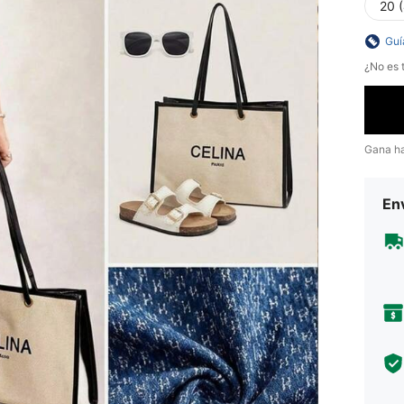
20 
Guí
¿No es t
Gana h
Env