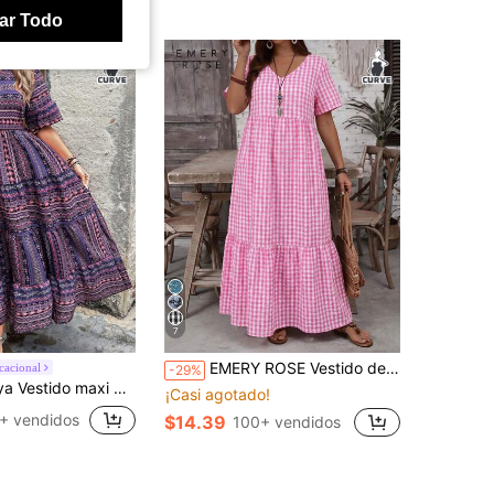
ar Todo
7
EMERY ROSE Vestido de verano casual con cuello en V a cuadros, manga corta y volante en el bajo para mujer de talla grande. Estilo sencillo y de moda, adecuado para el verano, vacaciones casuales, moda de verano, atuendos de verano para mujer, atuendos para el Día de la Madre, atuendos para conciertos de country, atuendos bohemios para mujer, atuendos occidentales para mujer, atuendos de vacaciones para mujer, ropa de verano para mujer, ropa de talla grande para mujer, ropa casual de negocios para mujer, ropa de verano para mujer, ropa de talla grande para mujer, ropa formal para mujer
cacional
-29%
o vacacional de verano para mujeres con estampado floral, volante en el bajo y mangas acampanadas
¡Casi agotado!
+ vendidos
$14.39
100+ vendidos