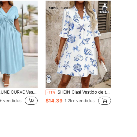
icolor con cuello en V, cintura ceñida y bolsillo en diagonal, para el atuendo de mujer de talla grande para el Día de Acción de Gracias
SHEIN Clasi Vestido de talla grande con estampado de estrella de mar y concha, adecuado para el verano
-11%
$14.39
+ vendidos
1.2k+ vendidos