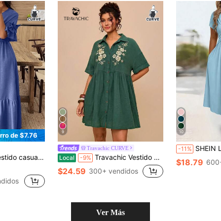
9
10
rro de $7.76
SHEIN LUNE CURVE Vestido de verano informal de talla grande de un
Travachic CURVE
-11%
nde con lazo decorativo en unicolor
Travachic Vestido de patchwork con cuello de camisa, mangas de murciélago y bordado floral, de algodón y talla grande
Local
-9%
$18.79
600
$24.59
300+ vendidos
didos
Ver Más