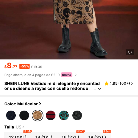
1/7
8
-55%
$
.77
$19.39
Paga ahora, o en 4 pagos de $2.19
SHEIN LUNE Vestido midi elegante y encantad
4.85
(
100+
)
or de diseño a rayas con cuello redondo,
manga larga y ajuste ceñido para mujeres
de talla grande, vestidos de mujer de otoño
Color: Multicolor
Talla
US
4 left
8 left
8 left
12
(0XL)
14
(1XL)
16
(2XL)
18
(3XL)