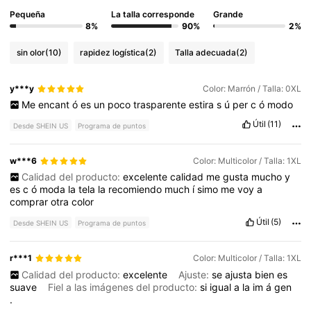
Pequeña
La talla corresponde
Grande
8%
90%
2%
sin olor
(10)
rapidez logística
(2)
Talla adecuada
(2)
y***y
Color: Marrón / Talla: 0XL
Me
encant
ó
es
un
poco
trasparente
estira
s
ú
per
c
ó
modo
Útil
(11)
Desde SHEIN US
Programa de puntos
w***6
Color: Multicolor / Talla: 1XL
Calidad del producto:
excelente
calidad
me
gusta
mucho
y
es
c
ó
moda
la
tela
la
recomiendo
much
í
simo
me
voy
a
comprar
otra
color
Útil
(5)
Desde SHEIN US
Programa de puntos
r***1
Color: Multicolor / Talla: 1XL
Calidad del producto:
excelente
Ajuste:
se
ajusta
bien
es
suave
Fiel a las imágenes del producto:
si
igual
a
la
im
á
gen
.