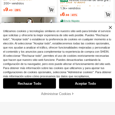
Local
a a rayas, casual y cómodo, multico
200+ vendidos
de para estar en casa, vestido de tir
#2 Más vendidos
#2 Más vendidos
en Corto Vestidos De Talla Grande
en Corto Vestidos De Talla Grande
lor, para primavera, verano y otoño
antes sin mangas con escote redon
1.3k+ vendidos
9
20+ Dice "lo adoro"
20+ Dice "lo adoro"
$
.43
-29%
do, espalda deportiva y bajo curvo,
#2 Más vendidos
en Corto Vestidos De Talla Grande
6
estampado de pestañas y letras par
$
.98
-41%
20+ Dice "lo adoro"
a mujer.
Envío Rápido
Utilizamos cookies y tecnologías similares en nuestro sitio web para brindar el servicio
que solicitas y ofrecerte la mejor experiencia de sitio web posible. Puedes "Rechazar
todo", "Aceptar todo" o establecer tu preferencia de cookies en cualquier momento a tu
elección. Al seleccionar "Aceptar todo", estableceremos todas las cookies opcionales,
que nos ayudan a analizar el tráfico, ofrecer funcionalidades mejoradas y personalizar
el contenido y los anuncios para complementar tu experiencia de compra con SHEIN.
Al seleccionar "Rechazar todo", permites el uso de cookies estrictamente necesarias
que hacen que nuestro sitio web funcione. Puedes desactivarlas cambiando la
configuración de tu navegador, pero esto puede afectar el funcionamiento del sitio web.
Para obtener más información sobre las cookies que utilizamos y para ajustar tus
configuraciones de cookies opcionales, selecciona "Administrar cookies". Para obtener
más información sobre cómo procesamos los datos que recopilamos,
14
Rechazar Todo
Aceptar Todo
Ahorro de $6.20
Administrar Cookies
SHEIN LUNE Vestido midi elegante
¡55% DE DESCUENTO!
AÑADIR A LA BOLSA
4
sin mangas con abertura alta y esta
70+ vendidos
mpado de rayas en caqui, vestido aj
12
EMERY ROSE Vestido Maxi Sin Man
$
.29
-34%
ustado de punto de textura casual p
gas con Efecto de Lavado Desgast
100+ vendidos
ara mujer, conjunto de fitness para
ado para Mujer Talla Grande, Vestid
mujer, vestido de invitada de boda p
12
$
.03
-30%
o de Verano con Estampado Inspira