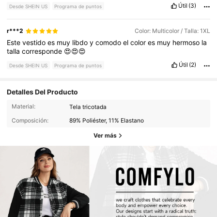
Útil
(3)
Desde SHEIN US
Programa de puntos
r***2
Color: Multicolor / Talla: 1XL
Este
vestido
es
muy
libdo
y
comodo
el
color
es
muy
hermoso
la
talla
corresponde
😍😍😍
Útil
(2)
Desde SHEIN US
Programa de puntos
Detalles Del Producto
Material:
Tela tricotada
Composición:
89% Poliéster, 11% Elastano
Ver más
450K Seguidores
4.81