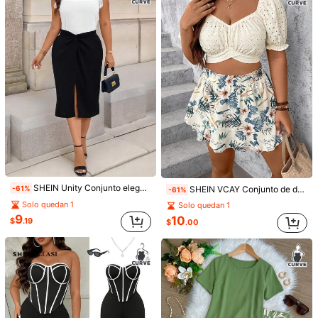
6
EMERY ROSE Conjunto casual de 2 piezas para mujer talla grande con top de tirantes de cuello redondo a rayas y shorts con cintura con cordón, cómodo para uso diario en verano
-11%
Sweetra CURVE
9
$
.49
60+ vendidos
Sweetra Set de 2 piezas de camisa sin mangas con cuello y estampado de rayas bordada y shorts casuales de cintura elástica para mujer, primavera/verano
-57%
11
$
.00
SHEIN Unity Conjunto elegante de dos piezas para mujeres de talla grande con camisa de cuello de pétalo de unicolor de verano + falda con cintura retorcida
SHEIN VCAY Conjunto de dos piezas con blusa de punto de manga abullonada con cuello Peter Pan y shorts estampados para tallas grandes de otoño
-61%
-61%
Solo quedan 1
Solo quedan 1
9
10
$
.19
$
.00
29
Weeklong
10