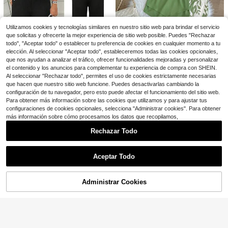
#2 Más vendidos
en Botón Co-Ords de Talla Grande
Weeklong Conjunto informal de 2 piezas de camisa de unicolor y pantalones a rayas, talla grande
-47%
¡Casi agotado!
SHEIN LUNE Conjunto de 2 piezas para mujer talla grande con top de manga corta cuello redondo estampado de plantas & figuras y shorts casuales con bolsillos
-51%
#2 Más vendidos
#2 Más vendidos
en Botón Co-Ords de Talla Grande
en Botón Co-Ords de Talla Grande
8
Utilizamos cookies y tecnologías similares en nuestro sitio web para brindar el servicio
$
.24
90+ vendidos
¡Casi agotado!
¡Casi agotado!
14
$
.03
1.8k+ vendidos
que solicitas y ofrecerte la mejor experiencia de sitio web posible. Puedes "Rechazar
#2 Más vendidos
en Botón Co-Ords de Talla Grande
todo", "Aceptar todo" o establecer tu preferencia de cookies en cualquier momento a tu
¡Casi agotado!
elección. Al seleccionar "Aceptar todo", estableceremos todas las cookies opcionales,
que nos ayudan a analizar el tráfico, ofrecer funcionalidades mejoradas y personalizar
el contenido y los anuncios para complementar tu experiencia de compra con SHEIN.
Al seleccionar "Rechazar todo", permites el uso de cookies estrictamente necesarias
8
que hacen que nuestro sitio web funcione. Puedes desactivarlas cambiando la
configuración de tu navegador, pero esto puede afectar el funcionamiento del sitio web.
SHEIN Clasi Conjunto de 2 piezas de talla grande con parte superior de bandeau a rayas, elegante y sexy para citas, Navidad, Año Nuevo, Halloween, estilo maduro y elegante para uso diario
Conjunto de dos piezas para mujer talla grande, conjunto de verano con manga corta y pantalones de pierna ancha con dobladillo irregular, adecuado para vacaciones y viajes, ropa de otoño talla grande
-56%
Local
-75%
Para obtener más información sobre las cookies que utilizamos y para ajustar tus
10
6
$
.70
configuraciones de cookies opcionales, selecciona "Administrar cookies". Para obtener
$
.98
más información sobre cómo procesamos los datos que recopilamos,
Envío Rápido
Rechazar Todo
Mostrar artículos similares con stock
Ver todo
Aceptar Todo
Lo sentimos, este producto está agotado.
16
Administrar Cookies
AGOTADO
Ahorro de $4.30
Vionelle
GlowEve CURVE Cárdigan de punto de talla grande de unicolor con botones delanteros y ribete a rayas, ajuste ceñido, detalle de cordón, elegante y casual para uso diario y desplazamientos, con pantalones largos
-11%
Vionelle Conjunto de camisa con cuello Mao y pantalones cortos con estampado floral, estilo de vacaciones de verano para mujer de talla grande
-64%
33
$
.59
300+ vendidos
9
$
.75