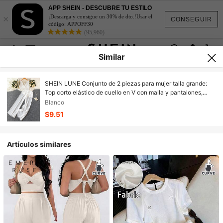
APP SHEIN - DESCUBRE TU ESTILO
×
¡Descarga y consigue un 30% de dto.!Usar el
CONSEGUIR
código: APPOFF30
(95,960)
Similar
SHEIN LUNE Conjunto de 2 piezas para mujer talla grande:
Top corto elástico de cuello en V con malla y pantalones,
estilo elegante y casual, adecuado para primavera y verano
Blanco
$9.51
Artículos similares