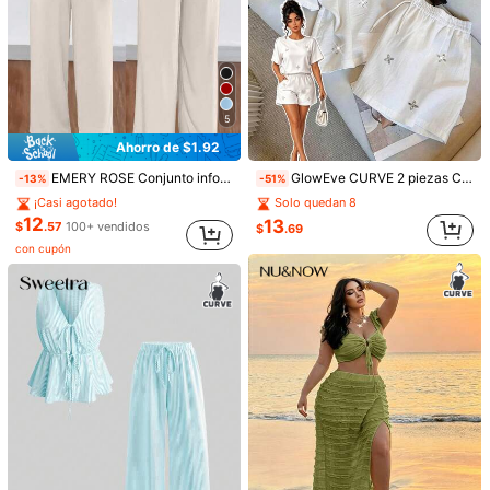
5
Ahorro de $1.92
EMERY ROSE Conjunto informal y sexy de 2 piezas con pantalón ancho de pierna suelta, tirantes con lazo y espalda retorcida, para vacaciones, talla grande
GlowEve CURVE 2 piezas Conjunto de top de manga corta con cuello redondo y pantalones cortos sueltos casuales con aplicaciones de rhinestones para mujer de talla grande, adecuado para el verano, el trabajo y las vacaciones
-13%
-51%
¡Casi agotado!
Solo quedan 8
12
13
$
.57
100+ vendidos
$
.69
con cupón
1/6
9
-51%
$
.51
$19.49
Paga ahora, o en 4 pagos de $2.37
SHEIN LUNE Conjunto de 2 piezas para mujer talla grande: To
p corto elástico de cuello en V con malla y pantalones, es
tilo elegante y casual, adecuado para primavera y verano
Talla
US
12
(0XL)
14
(1XL)
16
(2XL)
18
(3XL)