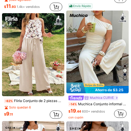
11
Envío Rápido
$
.93
1.4k+ vendidos
450K Seguidores
4.81
5
450K Seguidores
4.81
Ahorro de $1.92
Breezaya CURVE
EMERY ROSE Conjunto informal y sexy de 2 piezas con pantalón ancho de pierna suelta, tirantes con lazo y espalda retorcida, para vacaciones, talla grande
-13%
Breezaya Conjunto de 2 piezas de mujer talla grande con rayas negras & blancas para verano, casual y de vacaciones, estilo bohemio holgado de cintura alta para la playa, camiseta de punto y shorts tejidos
-12%
¡Casi agotado!
450K Seguidores
4.81
12
13
$
.57
100+ vendidos
$
.69
200+ vendidos
con cupón
4
Ahorro de $3.25
Muchica CURVE
Flirla Conjunto de 2 piezas de talla grande para mujer con top halter estampado, tejido y con cinturón, y pantalones texturizados de pierna recta, estilo francés de resort de verano
-62%
Muchica Conjunto informal de 2 piezas de top con cuello asimétrico y pantalones en color albaricoque talla grande
-14%
Solo quedan 6
19
$
.44
600+ vendidos
9
$
.11
con cupón