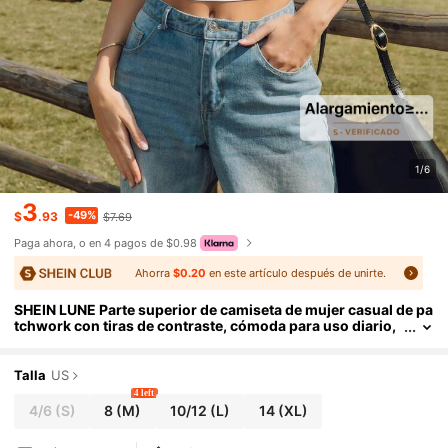
1/6
3
-49%
$
.93
$7.69
Paga ahora, o en 4 pagos de $0.98
Ahorra
$0.20
en este artículo después de unirte.
SHEIN LUNE Parte superior de camiseta de mujer casual de pa
tchwork con tiras de contraste, cómoda para uso diario,
deportes, vacaciones y uso elegante
Talla
US
4 left
4/6
(S)
8
(M)
10/12
(L)
14
(XL)