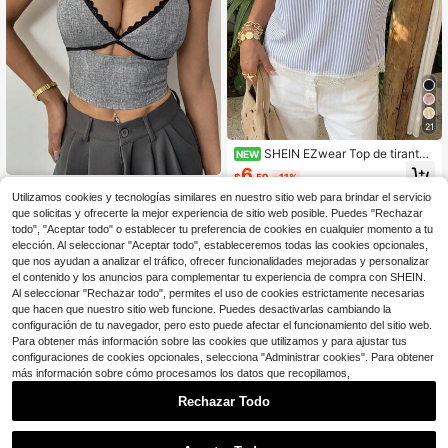
21
SHEIN EZwear Top de tirantes
NEW
casual minimalista sexy para fiesta
6
$
.59
-11%
de verano azul & blanco con rayas t
SHEIN Essnce Camiseta de tirantes
ejidas, blusa elegante para mujer, to
Utilizamos cookies y tecnologías similares en nuestro sitio web para brindar el servicio
de moda casual y sencilla para muj
4
p de tirantes elegante para mujer co
$
.02
-55%
que solicitas y ofrecerte la mejor experiencia de sitio web posible. Puedes "Rechazar
er, adecuada para el verano
n rayas azul & blanco y patchwork
todo", "Aceptar todo" o establecer tu preferencia de cookies en cualquier momento a tu
de encaje
elección. Al seleccionar "Aceptar todo", estableceremos todas las cookies opcionales,
que nos ayudan a analizar el tráfico, ofrecer funcionalidades mejoradas y personalizar
el contenido y los anuncios para complementar tu experiencia de compra con SHEIN.
Al seleccionar "Rechazar todo", permites el uso de cookies estrictamente necesarias
que hacen que nuestro sitio web funcione. Puedes desactivarlas cambiando la
configuración de tu navegador, pero esto puede afectar el funcionamiento del sitio web.
Para obtener más información sobre las cookies que utilizamos y para ajustar tus
configuraciones de cookies opcionales, selecciona "Administrar cookies". Para obtener
más información sobre cómo procesamos los datos que recopilamos,
Rechazar Todo