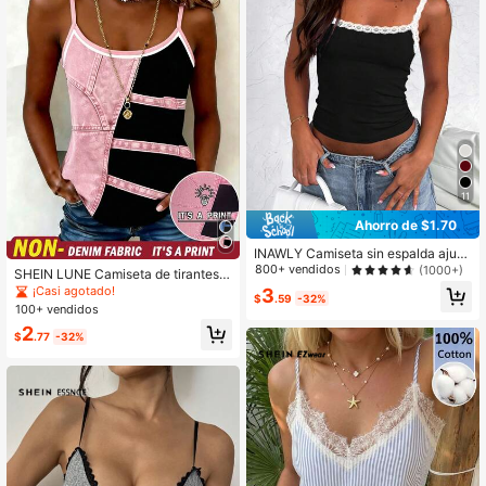
11
Ahorro de $1.70
INAWLY Camiseta sin espalda ajust
ada simple de unicolor con adorno
800+ vendidos
(1000+)
SHEIN LUNE Camiseta de tirantes c
de encaje para mujer
orta ajustada regular para mujer
¡Casi agotado!
3
$
.59
-32%
100+ vendidos
2
$
.77
-32%