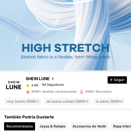
1M Seguidores
4.86
1M Seguidores
4.86
SHEIN LUNE
Seguir
1M Seguidores
4.86
t***a
pagó
Hace 16 horas
999K+ Vendido recientemente
999K+ Recompra
1M Seguidores
4.86
muy bonito (9999+)
de buena calidad (9999+)
lo adoro (9999+)
También Podría Gustarte
1M Seguidores
4.86
Recomendados
Joyas & Relojes
Accesorios de Vestir
Ropa Inter