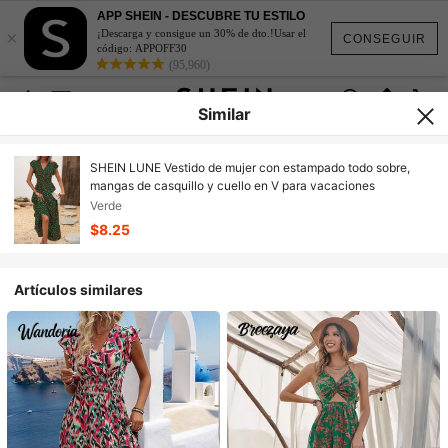
APP SHEIN - DESCUBRE TU ESTILO
×
¡Descarga y consigue un 30% de dto.!Usar el
CONSEGUIR
código: APPOFF30
(95,960)
Similar
SHEIN LUNE Vestido de mujer con estampado todo sobre,
mangas de casquillo y cuello en V para vacaciones
Verde
$8.25
Artículos similares