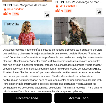
SHEIN Clasi Vestido largo de mang
SHEIN Clasi Conjuntos de verano p
a larga con cordón en el cuello con
Solo quedan 1
ara mujer, elegante vestido de línea
estampado floral y de paisley para
SHEIN LUNE Vestido largo con esta
Solo quedan 1
8
$
.75
-63%
A con borde plisado, hombros prens
vacaciones de mujer
mpado floral en toda la prenda, man
8
¡Casi agotado!
$
.25
-62%
ados, estampado retro de flores y p
gas farol y abertura en el muslo par
200+ vendidos
(1000+)
osicionamiento femenino, ropa de p
a mujeres
7
rimavera y verano, conjuntos de pl
$
.00
-63%
13
aya para mujer
SHEIN Clasi Vestido largo minimalis
ta y casual con cintura ceñida para
100+ vendidos
mujeres
13
$
.12
-33%
Utilizamos cookies y tecnologías similares en nuestro sitio web para brindar el servicio
que solicitas y ofrecerte la mejor experiencia de sitio web posible. Puedes "Rechazar
todo", "Aceptar todo" o establecer tu preferencia de cookies en cualquier momento a tu
elección. Al seleccionar "Aceptar todo", estableceremos todas las cookies opcionales,
que nos ayudan a analizar el tráfico, ofrecer funcionalidades mejoradas y personalizar
el contenido y los anuncios para complementar tu experiencia de compra con SHEIN.
Al seleccionar "Rechazar todo", permites el uso de cookies estrictamente necesarias
que hacen que nuestro sitio web funcione. Puedes desactivarlas cambiando la
Ahorro de $41.75
configuración de tu navegador, pero esto puede afectar el funcionamiento del sitio web.
Vestido de hombros descubier
Para obtener más información sobre las cookies que utilizamos y para ajustar tus
Local
tos a rayas para primavera y veran
70+ vendidos
SHEIN Clasi Vestido de mujer con e
configuraciones de cookies opcionales, selecciona "Administrar cookies". Para obtener
Mostrar artículos similares con stock
Franclia Vestido largo de mujer de
o, vestido de playa elegante y casu
stampado floral otoñal, cuello en V
Ver todo
36
#1 Más vendidos
en Envoltura Vestidos largos para mujer
más información sobre cómo procesamos los datos que recopilamos,
$
.33
-53%
manga corta con estampado floral r
al
y mangas farol, ideal para vacacion
Solo quedan 7
8
$
.00
-65%
osa
es y atuendo maxi
8
Rechazar Todo
Aceptar Todo
Lo sentimos, este producto está agotado.
Envío gratis
$
.50
-57%