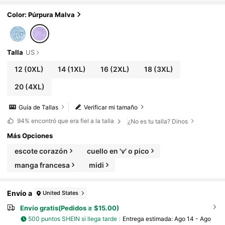
da, vacaciones, negocios, baile de graduación
Color: Púrpura Malva
Talla
US
12
(0XL)
14
(1XL)
16
(2XL)
18
(3XL)
20
(4XL)
Guía de Tallas
Verificar mi tamaño
94%
encontró que era fiel a la talla
¿No es tu talla? Dinos
Más Opciones
escote corazón
cuello en 'v' o pico
manga francesa
midi
Envío a
United States
Envío gratis(Pedidos ≥ $15.00)
500 puntos SHEIN si llega tarde
Entrega estimada:
Ago 14 - Ago