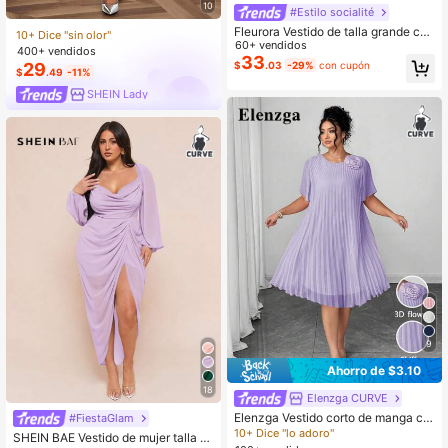
10
#Estilo socialité
Fleurora Vestido de talla grande con
10+ Dice "sin olor"
volantes de jacquard púrpura
60+ vendidos
400+ vendidos
33
29
$
.03
-29%
con cupón
$
.49
-11%
SHEIN Lady
9
Ahorro de $3.10
18
Elenzga CURVE
Elenzga Vestido corto de manga cor
#FiestaGlam
ta con cuello redondo, plisado, de t
10+ Dice "lo adoro"
SHEIN BAE Vestido de mujer talla gr
ela semitransparente, con estampa