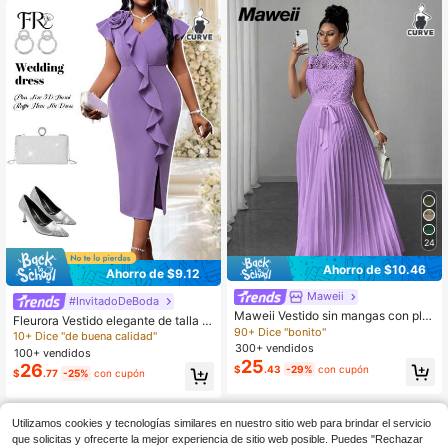
ado
24
Ahorro de $10.46
Ahorro de $9.12
Maweii
#InvitadoDeBoda
Maweii Vestido sin mangas con plie
Fleurora Vestido elegante de talla gr
gues en la cintura, encaje y parche
90+ Dice "bonito"
ande con volantes y abertura latera
10+ Dice "de buena calidad"
s, elegante y apropiado para el trab
l con diseño floral 3D, para verano
300+ vendidos
100+ vendidos
ajo, talla grande
25
26
$
.43
-29%
con cupón
$
.77
-25%
con cupón
Utilizamos cookies y tecnologías similares en nuestro sitio web para brindar el servicio
que solicitas y ofrecerte la mejor experiencia de sitio web posible. Puedes "Rechazar