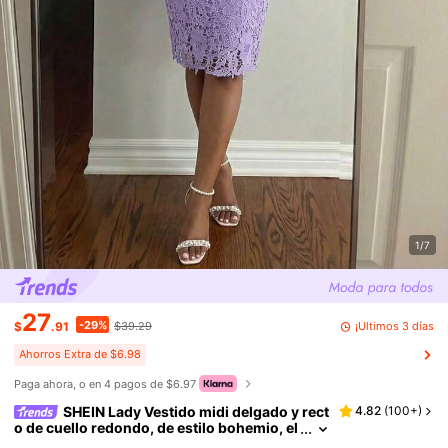
1/7
27
-29%
¡Últimos 3 días
$
.91
$39.29
Ahorros Extra de $6.98
Paga ahora, o en 4 pagos de $6.97
SHEIN Lady Vestido midi delgado y rect
4.82
(
100+
)
o de cuello redondo, de estilo bohemio, el
egante, para mujer, vestido de verano, bo