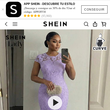
APP SHEIN - DESCUBRE TU ESTILO
×
¡Descarga y consigue un 30% de dto.!Usar el
CONSEGUIR
código: APPOFF30
(95,960)