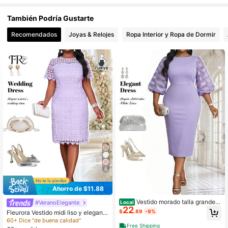
También Podría Gustarte
603K Seguidores
4.82
Recomendados
Joyas & Relojes
Ropa Interior y Ropa de Dormir
603K Seguidores
4.82
603K Seguidores
4.82
603K Seguidores
4.82
6
Ahorro de $11.88
Vestido morado talla grande,
#VeranoElegante
Local
22
elegante y versátil para fiestas, ofic
$
.89
-9%
Fleurora Vestido midi liso y elegante
ina, bodas, cócteles, festivales de
de encaje morado en estilo bohemi
60+ Dice "de buena calidad"
música y otras ocasiones. Vestido a
Free Shipping
o casual para primavera y verano, v