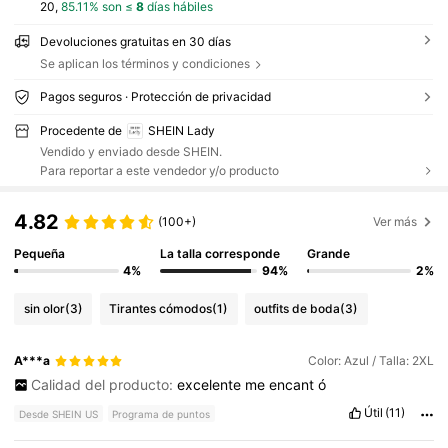
20,
85.11% son ≤
8
días hábiles
Devoluciones gratuitas en 30 días
Se aplican los términos y condiciones
Pagos seguros · Protección de privacidad
Procedente de
SHEIN Lady
Vendido y enviado desde SHEIN.
Para reportar a este vendedor y/o producto
4.82
(100+)
Ver más
Pequeña
La talla corresponde
Grande
4%
94%
2%
sin olor
(3)
Tirantes cómodos
(1)
outfits de boda
(3)
A***a
Color: Azul / Talla: 2XL
Calidad del producto:
excelente
me
encant
ó
Útil
(11)
Desde SHEIN US
Programa de puntos