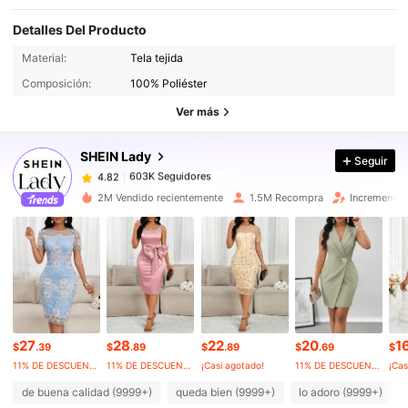
Detalles Del Producto
603K Seguidores
4.82
Material:
Tela tejida
Composición:
100% Poliéster
603K Seguidores
4.82
Ver más
SHEIN Lady
Seguir
603K Seguidores
4.82
m***2
pagó
Hace 7 horas
2M Vendido recientemente
1.5M Recompra
Incremento 
603K Seguidores
4.82
603K Seguidores
4.82
603K Seguidores
4.82
27
28
22
20
1
$
.39
$
.89
$
.89
$
.69
$
11% DE DESCUENTO
11% DE DESCUENTO
¡Casi agotado!
11% DE DESCUENTO
¡Cas
603K Seguidores
4.82
de buena calidad (9999+)
queda bien (9999+)
lo adoro (9999+)