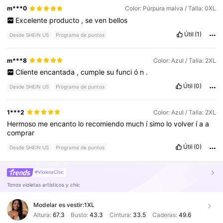
m***0
Color: Púrpura malva / Talla: 0XL
Excelente
producto
,
se
ven
bellos
Útil
(1)
Desde SHEIN US
Programa de puntos
m***8
Color: Azul / Talla: 2XL
Cliente
encantada
,
cumple
su
funci
ó
n
.
Útil
(0)
Desde SHEIN US
Programa de puntos
1***2
Color: Azul / Talla: 2XL
Hermoso
me
encanto
lo
recomiendo
much
í
simo
lo
volver
í
a
a
comprar
Útil
(0)
Desde SHEIN US
Programa de puntos
#VioletaChic
Tonos violetas artísticos y chic
Modelar es vestir:
1XL
Altura:
67.3
Busto:
43.3
Cintura:
33.5
Caderas:
49.6