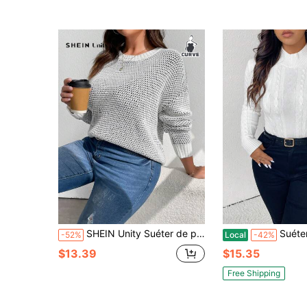
SHEIN Unity Suéter de punto holgado de manga larga y unicolor con diseño calado para mujer talla grande, para otoño e invierno
Suéter de cuello alto sólido
-52%
Local
-42%
$13.39
$15.35
Free Shipping