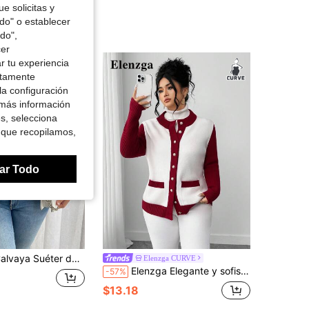
e solicitas y
odo" o establecer
do",
cer
r tu experiencia
ctamente
la configuración
 más información
es, selecciona
 que recopilamos,
ar Todo
éter de punto casual de cuello redondo de manga larga de unicolor de talla grande, tejido de punto, para otoño e invierno
Elenzga CURVE
Elenzga Elegante y sofisticado cárdigan de punto de manga larga con botones dorados y contraste de colores para mujeres de talla grande
-57%
$13.18