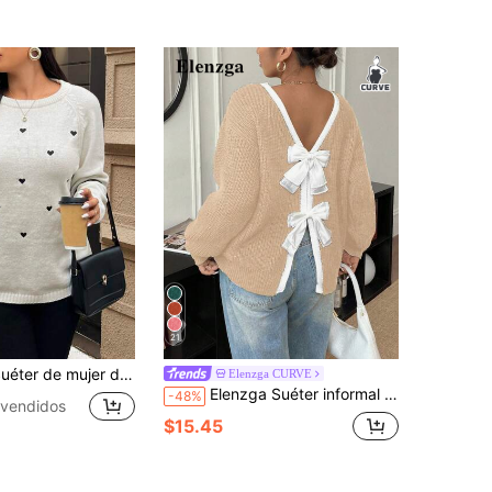
21
r de mujer de talla grande con decoración de corazón y corbata de estilo francés
Elenzga CURVE
Elenzga Suéter informal de cuello redondo con lazo para mujer de talla grande, otoño/invierno
-48%
vendidos
$15.45