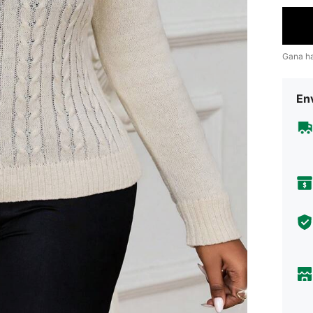
Gana h
Env