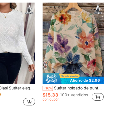
Ahorro de $2.96
lo redondo, con botones metálicos para uso diario y vacaciones, talla grande, color beige, para mujeres
Suéter holgado de punto fino con cuello redondo y estampado floral para mujer talla grande, otoño e invierno
-16%
3
$15.33
100+ vendidos
con cupón