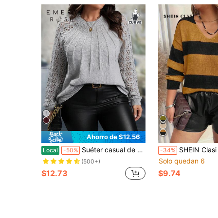
Ahorro de $12.56
Suéter casual de mujer de talla grande con cuello redondo, mangas dolman y diseño hueco, para invierno, punto de otoño
SHEIN Clasi Suéter holgado de punto casual de manga larga con cuell
Local
-50%
-34%
Solo quedan 6
(500+)
$12.73
$9.74