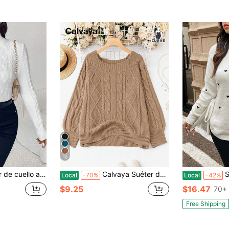
10
 de ajuste ceñido con textura, informal y de talla grande
Calvaya Suéter de cuello redondo de punto de cable de unicolor talla grande, para suéter de punto de invierno
Suéte
Local
-70%
Local
-42%
$9.25
$16.47
70+ 
Free Shipping