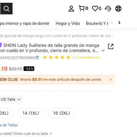
0
0
a. Press Enter to select.
pa interior y ropa de dormir
Hogar y Vida
Bisutería Y Accesorios
Be
SHEIN Lady Suéteres de talla grande de manga larga con cuello en V profundo, cierre de cremallera, de vintage, de trabajo, elegante y modesto, de color beige champán, de producto nuevo, para otoño e invierno
SHEIN Lady Suéteres de talla grande de manga
con cuello en V profundo, cierre de cremallera, de
e, de trabajo, elegante y modesto, de color beige
z2406122279529999
(1 Comentarios)
n, de producto nuevo, para otoño e invierno
0
.19
$22.19
-54%
ICE AND AVAILABILITY
Ahorra
$0.51
en este artículo después de unirte.
US Talla
(0XL)
14 (1XL)
16 (2XL)
a de Tallas
u talla? Dime cuál es tu talla