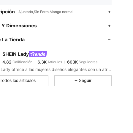
ipción
Ajustado,Sin Forro,Manga normal
4.82
6.3K
603K
s Y Dimensiones
 La Tienda
4.82
6.3K
603K
SHEIN Lady
4.82
6.3K
603K
Calificación
Artículos
Seguidores
d***a
pagó
Hace 11 horas
SHEIN Lady ofrece a las mujeres diseños elegantes con un atractivo moderno.
4.82
6.3K
603K
Todos los artículos
Seguir
4.82
6.3K
603K
4.82
6.3K
603K
4.82
6.3K
603K