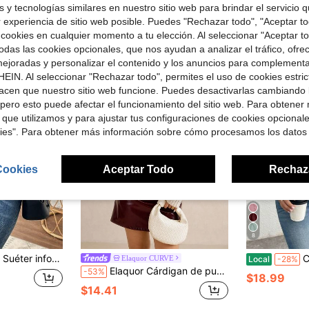
 y tecnologías similares en nuestro sitio web para brindar el servicio qu
r experiencia de sitio web posible. Puedes "Rechazar todo", "Aceptar t
ron
 cookies en cualquier momento a tu elección. Al seleccionar "Aceptar to
das las cookies opcionales, que nos ayudan a analizar el tráfico, ofre
ejoradas y personalizar el contenido y los anuncios para complementa
EIN. Al seleccionar "Rechazar todo", permites el uso de cookies estri
acen que nuestro sitio web funcione. Puedes desactivarlas cambiando 
pero esto puede afectar el funcionamiento del sitio web. Para obtener
 que utilizamos y para ajustar tus configuraciones de cookies opcional
kies". Para obtener más información sobre cómo procesamos los datos
Cookies
Aceptar Todo
Rechaz
8
de con bloques de color y rayas, otoño
Calvaya Su
Elaquor CURVE
Local
-28%
Elaquor Cárdigan de punto versátil, cómodo y suave de estilo francés minimalista y de talla grande para mujeres
-53%
$18.99
$14.41