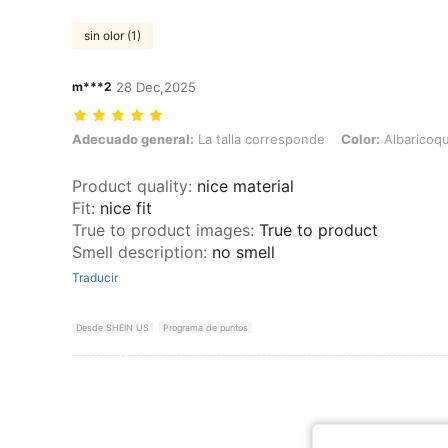
sin olor (1)
m***2
28 Dec,2025
Adecuado general: La talla corresponde, Color: Albaricoque, Talla: 
Adecuado general:
La talla corresponde
Color:
Albaricoq
Product quality
:
nice material
Fit
:
nice fit
True to product images
:
True to product
Smell description
:
no smell
Traducir
Desde SHEIN US
Programa de puntos