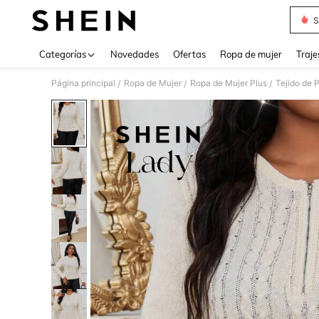
S
Use up 
Categorías
Novedades
Ofertas
Ropa de mujer
Traje
Página principal
Ropa de Mujer
Ropa de Mujer Plus
Tejido de 
/
/
/