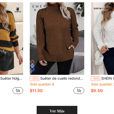
o en V y hombros caídos a rayas para mujer de talla grande, otoño
Suéter de cuello redondo de manga larga de un solo color en talla grande, uso diario casual, para suéter de punto de invierno y otoño
SHEIN Clasi Suéter elegante de manga larga, cuel
-55%
-55%
Solo quedan 8
Solo quedan 
$11.50
$9.50
Ver Más