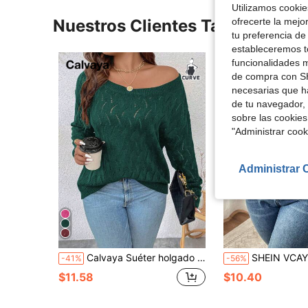
Utilizamos cookies
ofrecerte la mejo
Nuestros Clientes También Vie
tu preferencia de
estableceremos to
funcionalidades m
de compra con SH
necesarias que h
de tu navegador, 
sobre las cookies
"Administrar coo
Administrar 
Calvaya Suéter holgado de punto calado de cuello redondo y hombros caídos en unicolor para mujer de talla grande, para otoño e invierno
SHEIN VCAY Suéter informal de talla gran
-41%
-56%
$11.58
$10.40