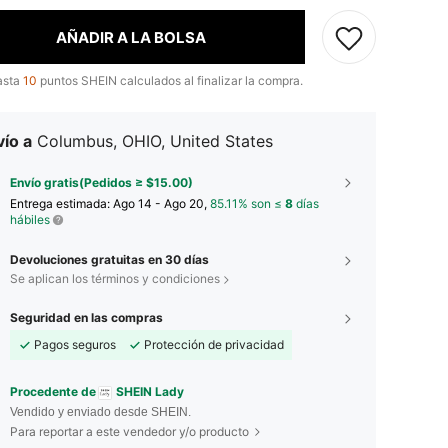
AÑADIR A LA BOLSA
asta
10
puntos SHEIN calculados al finalizar la compra.
ío a
Columbus, OHIO, United States
Envío gratis(Pedidos ≥ $15.00)
Entrega estimada:
Ago 14 - Ago 20,
85.11% son ≤
8
días
hábiles
Devoluciones gratuitas en 30 días
Se aplican los términos y condiciones
Seguridad en las compras
Pagos seguros
Protección de privacidad
Procedente de
SHEIN Lady
Vendido y enviado desde SHEIN.
Para reportar a este vendedor y/o producto