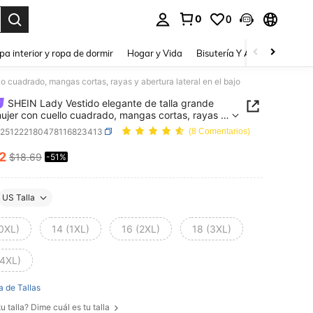
0
0
a. Press Enter to select.
pa interior y ropa de dormir
Hogar y Vida
Bisutería Y Accesorios
Be
o cuadrado, mangas cortas, rayas y abertura lateral en el bajo
SHEIN Lady Vestido elegante de talla grande
ujer con cuello cuadrado, mangas cortas, rayas y
a lateral en el bajo
z251222180478116823413
(8 Comentarios)
12
$18.69
-51%
ICE AND AVAILABILITY
US Talla
(0XL)
14 (1XL)
16 (2XL)
18 (3XL)
(4XL)
a de Tallas
u talla? Dime cuál es tu talla