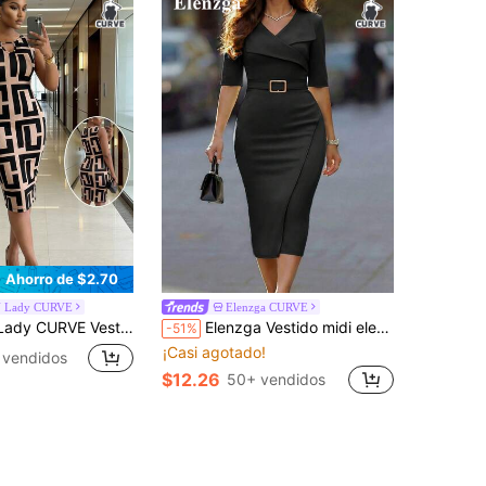
Ahorro de $2.70
 Lady CURVE
Elenzga CURVE
tado sin mangas con estampado geométrico para mujer de talla grande
Elenzga Vestido midi elegante de moda para mujer de talla grande, unicolor, cuello en V, manga media, cintura ceñida, efecto adelgazante, decoración metálica, ajustado, con abertura asimétrica, estilo commuter
-51%
¡Casi agotado!
 vendidos
$12.26
50+ vendidos