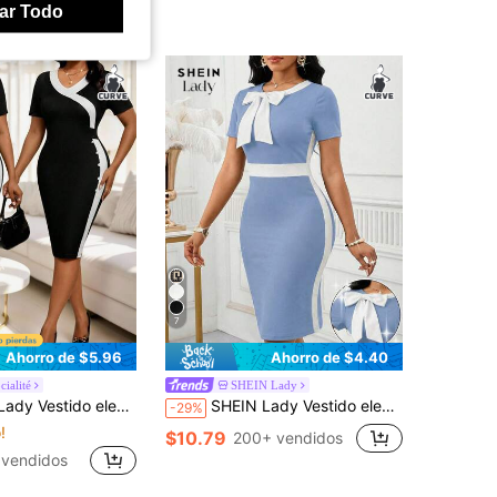
ar Todo
7
Ahorro de $5.96
Ahorro de $4.40
cialité
SHEIN Lady
 manga corta con cuello en V y ajustado para mujer de talla grande
SHEIN Lady Vestido elegante ajustado con bloque de color y decoración de lazo, azul y blanco, talla grande
-29%
!
$10.79
200+ vendidos
 vendidos