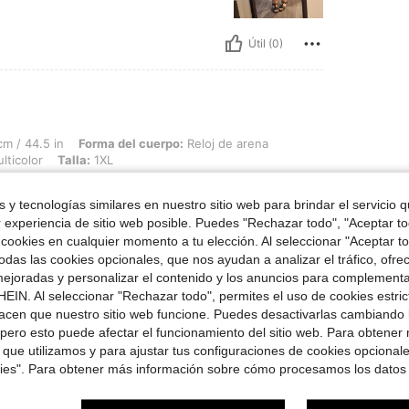
Útil (0)
n, Forma del cuerpo: Reloj de arena, Cintura: 98 cm / 39 in, Caderas: 130 cm / 51 in,
m / 44.5 in
Forma del cuerpo:
Reloj de arena
lticolor
Talla:
1XL
 y tecnologías similares en nuestro sitio web para brindar el servicio qu
r experiencia de sitio web posible. Puedes "Rechazar todo", "Aceptar t
 cookies en cualquier momento a tu elección. Al seleccionar "Aceptar to
das las cookies opcionales, que nos ayudan a analizar el tráfico, ofre
Útil (0)
ejoradas y personalizar el contenido y los anuncios para complementa
EIN. Al seleccionar "Rechazar todo", permites el uso de cookies estri
señas
acen que nuestro sitio web funcione. Puedes desactivarlas cambiando 
pero esto puede afectar el funcionamiento del sitio web. Para obtener
 que utilizamos y para ajustar tus configuraciones de cookies opcional
kies". Para obtener más información sobre cómo procesamos los datos