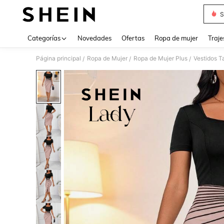
S
Use up 
Categorías
Novedades
Ofertas
Ropa de mujer
Traje
Página principal
Ropa de Mujer
Ropa de Mujer Plus
Vestidos T
/
/
/