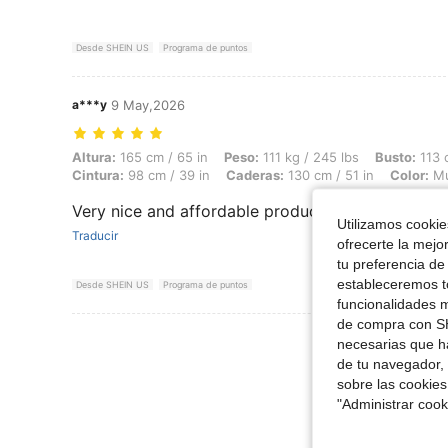
Desde SHEIN US
Programa de puntos
a***y
9 May,2026
Altura: 165 cm / 65 in, Peso: 111 kg / 245 lbs, Busto: 113 cm / 44.5 i
Altura:
165 cm / 65 in
Peso:
111 kg / 245 lbs
Busto:
113 c
Cintura:
98 cm / 39 in
Caderas:
130 cm / 51 in
Color:
Mu
Very nice and affordable product!
Utilizamos cookies
Traducir
ofrecerte la mejo
tu preferencia de
estableceremos to
Desde SHEIN US
Programa de puntos
funcionalidades m
de compra con SH
Ver Más Re
necesarias que h
de tu navegador, 
sobre las cookies
"Administrar coo