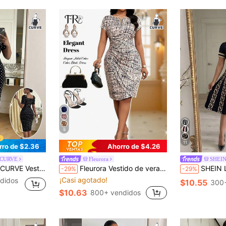
9
11
rro de $2.36
Ahorro de $4.26
 CURVE
Fleurora
SHEIN
 de lunares, elegante y apropiado para el trabajo, tallas grandes
Fleurora Vestido de verano con cuello redondo, manga corta, plisado y ajustado para mujer de talla grande. Vestidos de oficina para mujeres de talla grande. Atuendos elegantes para mujeres de talla grande. Vestido formal para mujer. Vestidos de trabajo para mujeres.
SHEIN Lady CURVE Vestido elegante y cas
-29%
-29%
¡Casi agotado!
didos
$10.55
300+
$10.63
800+ vendidos