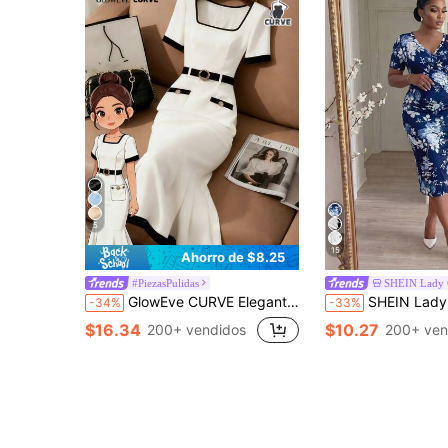
5
15
Ahorro de $8.25
#PiezasPulidas
SHEIN Lady
GlowEve CURVE Elegante vestido de sirena de manga corta con cintura ceñida en contraste de color negro y blanco para mujeres de talla grande, primavera/verano
SHEIN Lady CURVE Vestido elegante de manga corta 
-34%
-33%
$16.34
$10.27
200+ vendidos
200+ ven