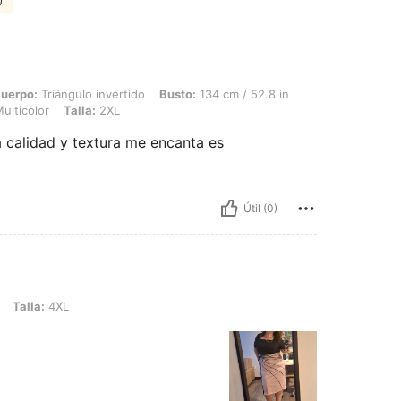
)
ngulo invertido, Busto: 134 cm / 52.8 in, Cintura: 132 cm / 52 in, Caderas: 153 cm / 
cuerpo:
Triángulo invertido
Busto:
134 cm / 52.8 in
ulticolor
Talla:
2XL
 calidad y textura me encanta es
Útil (0)
L
Talla:
4XL