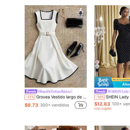
Aho
#RopaDeTrabajoBásica
SHEIN Lady
Grovea Vestido largo de verano con bloque de color negro y blanco, cuello cuadrado, cintura ceñida y corte evasé para mujer de talla grande
SHEIN Lady CURVE Vestido ajustado con mangas abullonadas y estampado
-51%
-16%
$12.63
100+ ven
$9.73
300+ vendidos
con cupón