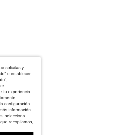
 Color: Multicolor, Talla: 1XL
e solicitas y
odo" o establecer
do",
cer
r tu experiencia
ctamente
la configuración
 más información
es, selecciona
 que recopilamos,