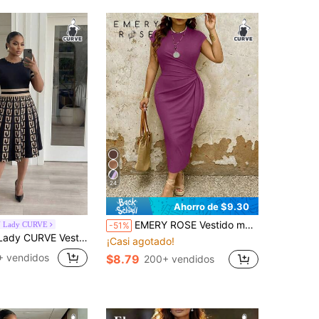
24
Ahorro de $9.30
EMERY ROSE Vestido maxi elegante de talla grande para mujer, de unicolor, cuello redondo, manga corta, con nudo lateral, fruncido y ajustado
 Lady CURVE
-51%
ual para mujer de talla grande con cuello redondo, estampado geométrico y cintura ceñida
¡Casi agotado!
 vendidos
$8.79
200+ vendidos