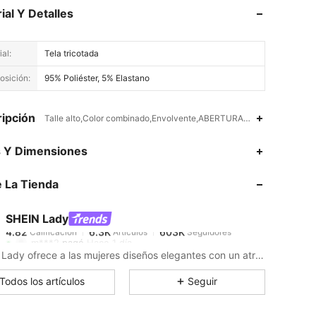
ial Y Detalles
al:
Tela tricotada
sición:
95% Poliéster, 5% Elastano
ipción
Talle alto,Color combinado,Envolvente,ABERTURAS,Nudo
4.82
6.3K
603K
s Y Dimensiones
 La Tienda
4.82
6.3K
603K
SHEIN Lady
4.82
6.3K
603K
Calificación
Artículos
Seguidores
m***2
pagó
Hace 1 día
SHEIN Lady ofrece a las mujeres diseños elegantes con un atractivo moderno.
4.82
6.3K
603K
Todos los artículos
Seguir
4.82
6.3K
603K