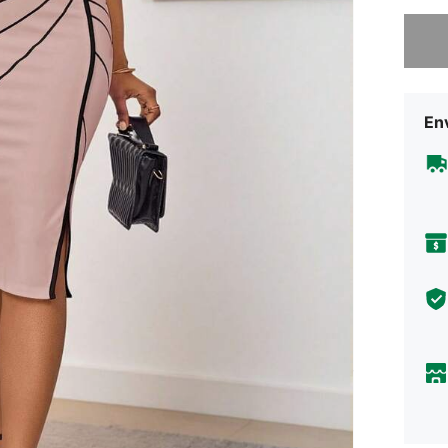
Lo sent
Env