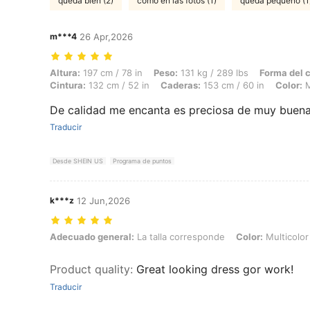
queda bien (2)
como en las fotos (1)
queda pequeño (1
m***4
26 Apr,2026
Altura: 197 cm / 78 in, Peso: 131 kg / 289 lbs, Forma del cuerpo: Triá
Altura:
197 cm / 78 in
Peso:
131 kg / 289 lbs
Forma del 
Cintura:
132 cm / 52 in
Caderas:
153 cm / 60 in
Color:
M
De calidad me encanta es preciosa de muy buena
Traducir
Desde SHEIN US
Programa de puntos
k***z
12 Jun,2026
Adecuado general: La talla corresponde, Color: Multicolor, Talla: 4X
Adecuado general:
La talla corresponde
Color:
Multicolor
Product quality
:
Great looking dress gor work!
Traducir