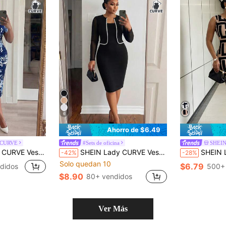
6
Ahorro de $6.49
 CURVE
#Sets de oficina
SHEIN
con estampado floral para mujer de talla grande
SHEIN Lady CURVE Vestido Casual de Talla Grande para Mujer con Bloques de Color para Fiesta & Viaje
SHEIN Lady CURVE Vestido ajus
-42%
-28%
Solo quedan 10
$6.79
didos
500+
$8.90
80+ vendidos
Ver Más