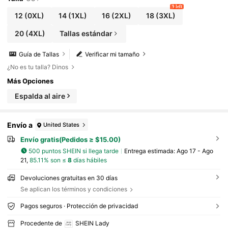
9 left
12
(0XL)
14
(1XL)
16
(2XL)
18
(3XL)
20
(4XL)
Tallas estándar
Guía de Tallas
Verificar mi tamaño
¿No es tu talla? Dinos
Más Opciones
Espalda al aire
Envío a
United States
Envío gratis(Pedidos ≥ $15.00)
500 puntos SHEIN si llega tarde
Entrega estimada:
Ago 17 - Ago
21,
85.11% son ≤
8
días hábiles
Devoluciones gratuitas en 30 días
Se aplican los términos y condiciones
Pagos seguros · Protección de privacidad
Procedente de
SHEIN Lady