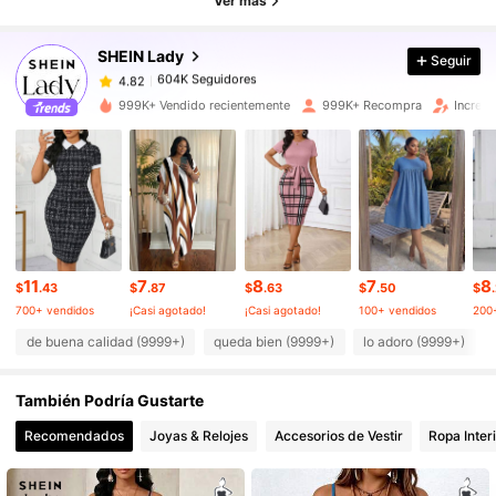
Ver más
4.82
SHEIN Lady
Seguir
604K Seguidores
4.82
d***6
pagó
Hace 4 horas
999K+ Vendido recientemente
999K+ Recompra
Increm
604K Seguidores
4.82
604K Seguidores
4.82
604K Seguidores
4.82
11
7
8
7
8
$
.43
$
.87
$
.63
$
.50
$
700+ vendidos
¡Casi agotado!
¡Casi agotado!
100+ vendidos
200
de buena calidad (9999+)
queda bien (9999+)
lo adoro (9999+)
604K Seguidores
4.82
También Podría Gustarte
604K Seguidores
4.82
Recomendados
Joyas & Relojes
Accesorios de Vestir
Ropa Inter
604K Seguidores
4.82