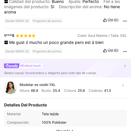
Calidad del producto:
Bueno
Ajuste:
Perfecto
Fiel a las
imágenes del producto:
Si
Descripción del aroma:
No
tiene
aroma
Útil
(0)
Desde SHEIN US
Programa de puntos
1***5
Color: Azul Marino / Talla: 0XL
Me
gust
ó
mucho
un
poco
grande
pero
est
á
bien
Útil
(0)
Desde SHEIN US
Programa de puntos
#EstilosLíneaA
Silueta casual, favorecedora y elegante para todo tipo de cuerpo
Modelar es vestir:
1XL
Altura:
66.9
Busto:
35.4
Cintura:
25.6
Caderas:
41.3
Detalles Del Producto
604K Seguidores
4.82
Material:
Tela tejida
Composición:
100% Poliéster
604K Seguidores