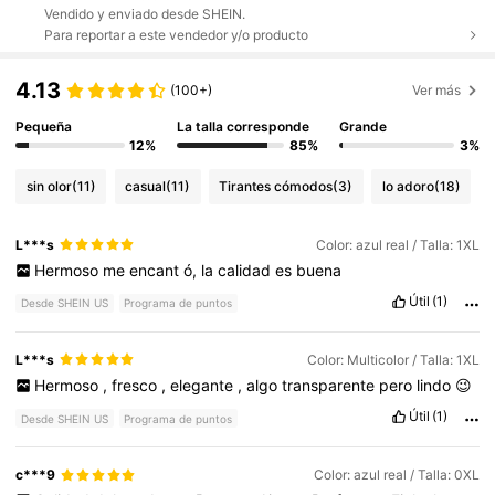
Vendido y enviado desde SHEIN.
Para reportar a este vendedor y/o producto
4.13
(100+)
Ver más
Pequeña
La talla corresponde
Grande
12%
85%
3%
sin olor
(11)
casual
(11)
Tirantes cómodos
(3)
lo adoro
(18)
L***s
Color: azul real / Talla: 1XL
Hermoso
me
encant
ó,
la
calidad
es
buena
Útil
(1)
Desde SHEIN US
Programa de puntos
L***s
Color: Multicolor / Talla: 1XL
Hermoso
,
fresco
,
elegante
,
algo
transparente
pero
lindo
😉
Útil
(1)
Desde SHEIN US
Programa de puntos
c***9
Color: azul real / Talla: 0XL