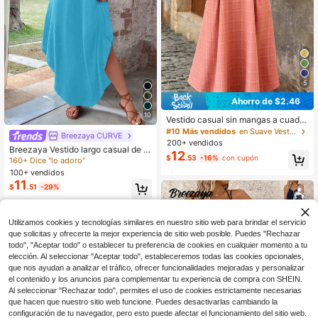
5
Ahorro de $2.46
10
Vestido casual sin mangas a cuadro
s con bolsillos para mujer talla gran
#10 Más vendidos
en Suave Vestidos De Talla Grande
Breezaya CURVE
de, adecuado para vacaciones eleg
200+ vendidos
Breezaya Vestido largo casual de v
antes de verano
12
$
.53
-16%
con cupón
acaciones de talla grande con unic
160+ Dice "lo adoro"
olor y dobladillo curvo para mujer
100+ vendidos
11
$
.51
-29%
Utilizamos cookies y tecnologías similares en nuestro sitio web para brindar el servicio
que solicitas y ofrecerte la mejor experiencia de sitio web posible. Puedes "Rechazar
todo", "Aceptar todo" o establecer tu preferencia de cookies en cualquier momento a tu
elección. Al seleccionar "Aceptar todo", estableceremos todas las cookies opcionales,
que nos ayudan a analizar el tráfico, ofrecer funcionalidades mejoradas y personalizar
el contenido y los anuncios para complementar tu experiencia de compra con SHEIN.
Al seleccionar "Rechazar todo", permites el uso de cookies estrictamente necesarias
que hacen que nuestro sitio web funcione. Puedes desactivarlas cambiando la
configuración de tu navegador, pero esto puede afectar el funcionamiento del sitio web.