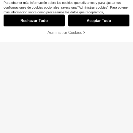
Para obtener más información sobre las cookies que utilizamos y para ajustar tus
configuraciones de cookies opcionales, selecciona "Administrar cookies". Para obtener
más información sobre cómo procesamos los datos que recopilamos,
Rechazar Todo
Aceptar Todo
16
Breezaya CURVE
Administrar Cookies
¡33% DE DESCUENTO!
AÑADIR A LA BOLSA
Ahorro de $4.32
Breezaya Vestido casual de tiras de
espagueti de unicolor para tallas gr
70+ vendidos
SHEIN Clasi Vestido de verano eleg
andes
9
ante de unicolor con escote halter y
$
.57
-47%
10+ Dice "sin olor"
espalda descubierta, talla grande
300+ vendidos
8
$
.47
-34%
5