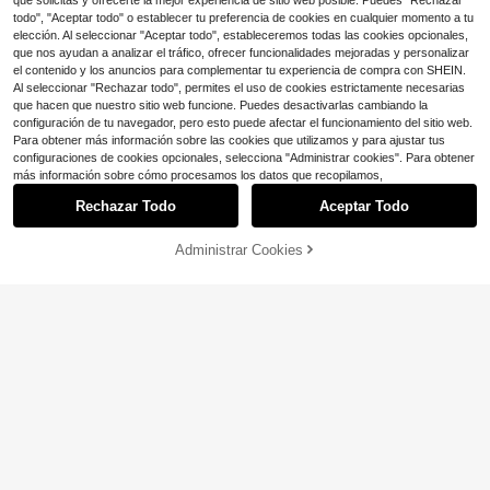
que solicitas y ofrecerte la mejor experiencia de sitio web posible. Puedes "Rechazar
todo", "Aceptar todo" o establecer tu preferencia de cookies en cualquier momento a tu
elección. Al seleccionar "Aceptar todo", estableceremos todas las cookies opcionales,
que nos ayudan a analizar el tráfico, ofrecer funcionalidades mejoradas y personalizar
el contenido y los anuncios para complementar tu experiencia de compra con SHEIN.
Al seleccionar "Rechazar todo", permites el uso de cookies estrictamente necesarias
que hacen que nuestro sitio web funcione. Puedes desactivarlas cambiando la
configuración de tu navegador, pero esto puede afectar el funcionamiento del sitio web.
Para obtener más información sobre las cookies que utilizamos y para ajustar tus
configuraciones de cookies opcionales, selecciona "Administrar cookies". Para obtener
más información sobre cómo procesamos los datos que recopilamos,
Rechazar Todo
Aceptar Todo
Administrar Cookies
¡33% DE DESCUENTO!
AÑADIR A LA BOLSA