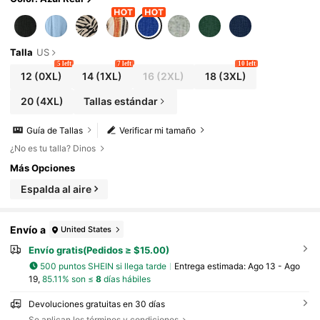
o africano, vestido de verano para mujer
Talla
US
5 left
7 left
10 left
12
(0XL)
14
(1XL)
16
(2XL)
18
(3XL)
20
(4XL)
Tallas estándar
Guía de Tallas
Verificar mi tamaño
¿No es tu talla? Dinos
Más Opciones
Espalda al aire
Envío a
United States
Envío gratis(Pedidos ≥ $15.00)
500 puntos SHEIN si llega tarde
Entrega estimada:
Ago 13 - Ago
19,
85.11% son ≤
8
días hábiles
Devoluciones gratuitas en 30 días
Se aplican los términos y condiciones