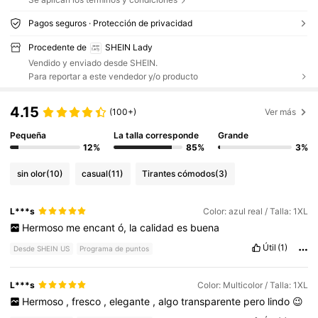
Pagos seguros · Protección de privacidad
Procedente de
SHEIN Lady
Vendido y enviado desde SHEIN.
Para reportar a este vendedor y/o producto
4.15
(100+)
Ver más
Pequeña
La talla corresponde
Grande
12%
85%
3%
sin olor
(10)
casual
(11)
Tirantes cómodos
(3)
L***s
Color: azul real / Talla: 1XL
Hermoso
me
encant
ó,
la
calidad
es
buena
Útil
(1)
Desde SHEIN US
Programa de puntos
L***s
Color: Multicolor / Talla: 1XL
Hermoso
,
fresco
,
elegante
,
algo
transparente
pero
lindo
😉