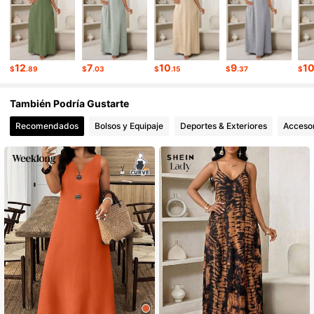
4.82
602K Seguidores
4.82
12
7
10
9
1
$
.89
$
.03
$
.15
$
.37
$
602K Seguidores
4.82
También Podría Gustarte
Recomendados
Bolsos y Equipaje
Deportes & Exteriores
Accesor