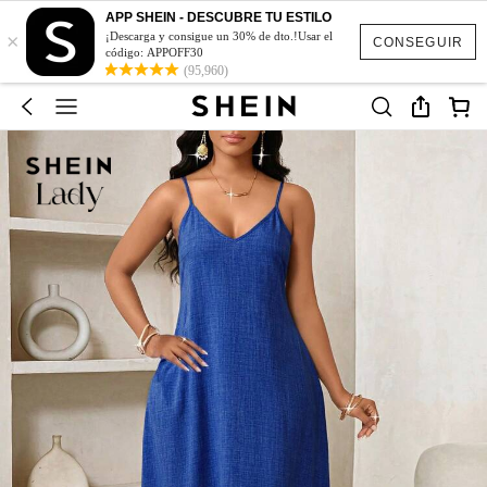
APP SHEIN - DESCUBRE TU ESTILO
×
¡Descarga y consigue un 30% de dto.!Usar el
CONSEGUIR
código: APPOFF30
(95,960)