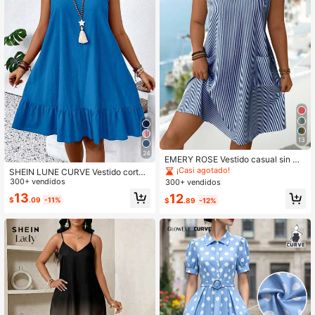
13
24
EMERY ROSE Vestido casual sin ma
ngas a rayas para mujer de talla gra
¡Casi agotado!
SHEIN LUNE CURVE Vestido corto
nde
de verano casual de talla grande pa
300+ vendidos
300+ vendidos
ra mujer, de unicolor con tirantes fin
13
12
$
.09
-11%
$
.89
-12%
os