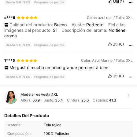
Útil
(1)
Desde SHEIN US
Programa de puntos
c***9
Color: azul real / Talla: 0XL
Calidad del producto:
Bueno
Ajuste:
Perfecto
Fiel a las
imágenes del producto:
Si
Descripción del aroma:
No
tiene
aroma
Útil
(0)
Desde SHEIN US
Programa de puntos
1***5
Color: Azul Marino / Talla: 0XL
Me
gust
ó
mucho
un
poco
grande
pero
est
á
bien
Útil
(0)
Desde SHEIN US
Programa de puntos
Modelar es vestir:
1XL
Altura:
66.9
Busto:
35.4
Cintura:
25.6
Caderas:
41.3
Detalles Del Producto
602K Seguidores
4.82
Material:
Tela tejida
Composición:
100% Poliéster