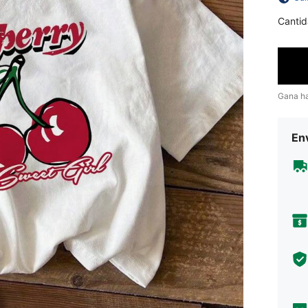
Cantid
Gana h
Env