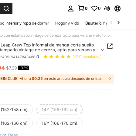
0
0
a. Press Enter to select.
pa interior y ropa de dormir
Hogar y Vida
Bisutería Y Accesorios
Be
SHEIN Leap Crew Top informal de manga corta suelto con estampado vintage de cereza, apto para verano y otoño, para adolescentes
Leap Crew Top informal de manga corta suelto
tampado vintage de cereza, apto para verano y
 para adolescentes
k2409194147848488
(42 Comentarios)
94
$7.29
-32%
ICE AND AVAILABILITY
Ahorra
$0.25
en este artículo después de unirte.
 (152-158 cm)
14Y (158-162 cm)
 (162-166 cm)
16Y (166-170 cm)
a de Tallas