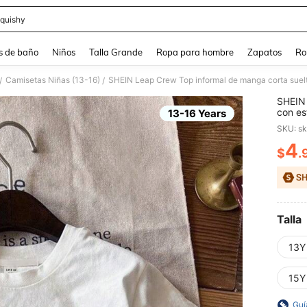
quishy
and down arrow keys to navigate search Búsqueda reciente and Busca y Encuentr
s de baño
Niños
Talla Grande
Ropa para hombre
Zapatos
Ro
Camisetas Niñas (13-16)
/
/
SHEIN 
con es
13-16 Years
otoño,
SKU: s
4
$
.
PR
Talla
13Y
15Y
Guí