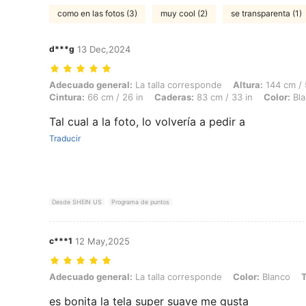
como en las fotos (3)
muy cool (2)
se transparenta (1)
d***g
13 Dec,2024
Adecuado general: La talla corresponde, Altura: 144 cm / 57 in, Peso:
Adecuado general:
La talla corresponde
Altura:
144 cm / 
Cintura:
66 cm / 26 in
Caderas:
83 cm / 33 in
Color:
Bla
Tal cual a la foto, lo volvería a pedir a
Traducir
Desde SHEIN US
Programa de puntos
c***1
12 May,2025
Adecuado general: La talla corresponde, Color: Blanco, Talla: 14Y
Adecuado general:
La talla corresponde
Color:
Blanco
T
es bonita la tela super suave me gusta