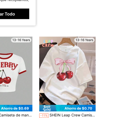
ar Todo
13-16 Years
13-16 Years
Ahorro de $0.69
Ahorro de $0.70
a de estilo retro para adolescentes, camiseta informal con estampado vintage para uso en exteriores en verano
SHEIN Leap Crew Camiseta holgada de punto de manga corta, cuello redondo, estilo minimalista retro americano con lazo y estampado de cerezas, para adolescentes y niñas, 34% algodón, versátil, adecuada para el verano
-11%