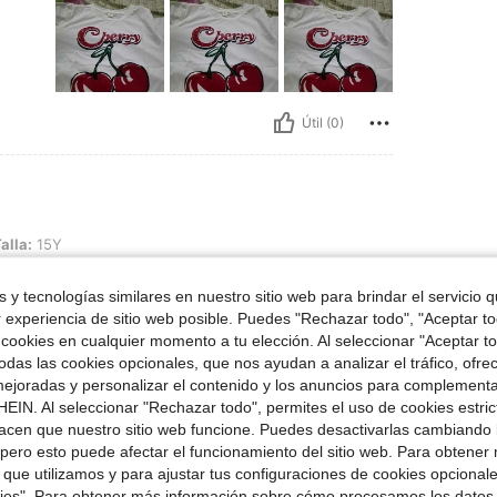
Útil (0)
alla:
15Y
 y tecnologías similares en nuestro sitio web para brindar el servicio qu
r experiencia de sitio web posible. Puedes "Rechazar todo", "Aceptar t
 cookies en cualquier momento a tu elección. Al seleccionar "Aceptar to
das las cookies opcionales, que nos ayudan a analizar el tráfico, ofre
ejoradas y personalizar el contenido y los anuncios para complementa
EIN. Al seleccionar "Rechazar todo", permites el uso de cookies estri
Útil (0)
acen que nuestro sitio web funcione. Puedes desactivarlas cambiando 
pero esto puede afectar el funcionamiento del sitio web. Para obtener
señas
 que utilizamos y para ajustar tus configuraciones de cookies opcional
kies". Para obtener más información sobre cómo procesamos los datos