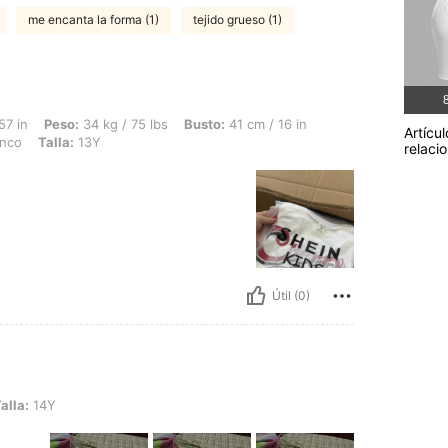
me encanta la forma (1)
tejido grueso (1)
8
 34 kg / 75 lbs, Busto: 41 cm / 16 in, Cintura: 66 cm / 26 in, Caderas: 83 cm / 33 i
57 in
Peso:
34 kg / 75 lbs
Busto:
41 cm / 16 in
Artícul
nco
Talla:
13Y
relaci
Útil (0)
alla:
14Y