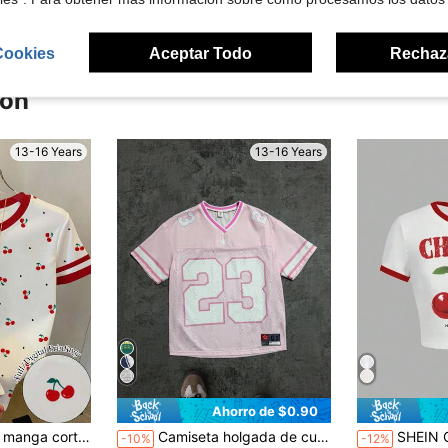
Cookies
Aceptar Todo
Rechaz
ron
13-16 Years
13-16 Years
Ahorro de $0.90
da para vacaciones, adecuada para el Día de San Valentín, camiseta de verano ajustada, camiseta de cerezas, camiseta de frutas, top estético y lindo para niñas
Camiseta holgada de cuello en V, estilo deportivo para adolescentes
SHEIN Camiseta de manga corta con gráfico de cerez
-10%
-12%