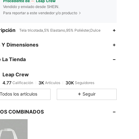
Procedente de
Leap Crew
Vendido y enviado desde SHEIN.
Para reportar a este vendedor y/o producto
ipción
Tela tricotada,5% Elastano,95% Poliéster,Dulce
4.77
3K
30K
s Y Dimensiones
 La Tienda
4.77
3K
30K
Leap Crew
4.77
3K
30K
Calificación
Artículos
Seguidores
d***2
pagó
Hace 1 día
Todos los artículos
Seguir
4.77
3K
30K
LOS COMBINADOS
4.77
3K
30K
4.77
3K
30K