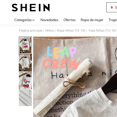
S
Use up 
Categorías
Novedades
Ofertas
Ropa de mujer
Traje
Página principal
Niños
Ropa Niñas (13-16)
Tops Niñas (13-16)
/
/
/