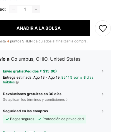
ad:
AÑADIR A LA BOLSA
asta
4
puntos SHEIN calculados al finalizar la compra.
ío a
Columbus, OHIO, United States
Envío gratis(Pedidos ≥ $15.00)
Entrega estimada:
Ago 13 - Ago 19,
85.11% son ≤
8
días
hábiles
Devoluciones gratuitas en 30 días
Se aplican los términos y condiciones
Seguridad en las compras
Pagos seguros
Protección de privacidad