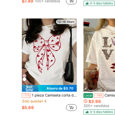
$7.49
100+ vendidos
4-5 días hábiles
13-16 Years
Ahorro de $0.70
1 pieza Camiseta corta de adolescente con lazo en forma de corazón, linda y genial, con decoración de corazón rojo, de tela suave y cómoda, adecuada para actividades de niñas
Camiseta de algodón de 180G c
-11%
Local
-79%
Solo quedan 4
$3.99
300+ vendidos
$5.69
4-5 días hábiles