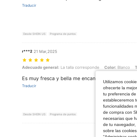
Traducir
Desde SHEIN US
Programa de puntos
r***2
21 Mar,2025
Adecuado general: La talla corresponde, Color: Blanco, Talla: 15Y
Adecuado general:
La talla corresponde
Color:
Blanco
T
Es muy fresca y bella me encanta
Utilizamos cookies
Traducir
ofrecerte la mejo
tu preferencia de
estableceremos to
funcionalidades m
de compra con SH
Desde SHEIN US
Programa de puntos
necesarias que h
de tu navegador, 
Ver Más Re
sobre las cookies
"Administrar coo