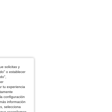
e solicitas y
odo" o establecer
do",
cer
r tu experiencia
ctamente
la configuración
 más información
es, selecciona
 que recopilamos,