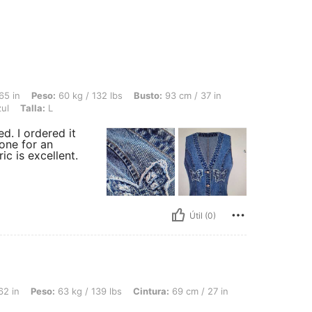
60 kg / 132 lbs, Busto: 93 cm / 37 in, Cintura: 70 cm / 28 in, Caderas: 100 cm / 39
65 in
Peso:
60 kg / 132 lbs
Busto:
93 cm / 37 in
ul
Talla:
L
ed. I ordered it
one for an
ic is excellent.
Útil (0)
63 kg / 139 lbs, Cintura: 69 cm / 27 in, Color: Azul, Talla: L
62 in
Peso:
63 kg / 139 lbs
Cintura:
69 cm / 27 in