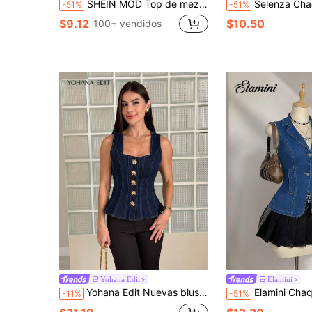
SHEIN MOD Top de mezclilla sin mangas con cuello redondo y botones delanteros para mujer, de moda para el verano
Selenza Chaqueta de mezclilla para mujer con diseño de patrón de estre
-51%
-51%
$9.12
$10.50
100+ vendidos
Yohana Edit
Elamini
Yohana Edit Nuevas blusas vaqueras de mujer con escote cuadrado, tirantes, decoración de hebilla metálica, volante en la cintura y dobladillo con volantes. Ropa de otoño en denim azul oscuro. Moda elegante francesa para uso diario y de viaje
Elamini Chaqueta vaquera de mujer casual de solapa y
-11%
-51%