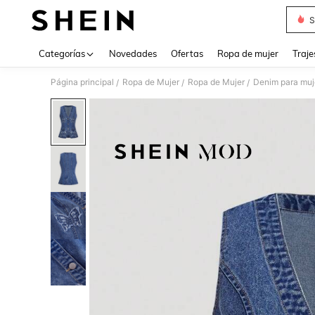
S
Use up 
Categorías
Novedades
Ofertas
Ropa de mujer
Traje
Página principal
Ropa de Mujer
Ropa de Mujer
Denim para muj
/
/
/