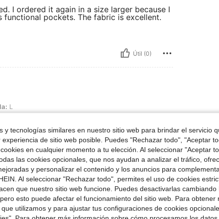
ed. I ordered it again in a size larger because I
functional pockets. The fabric is excellent.
Útil (0)
la:
L
 y tecnologías similares en nuestro sitio web para brindar el servicio qu
r experiencia de sitio web posible. Puedes "Rechazar todo", "Aceptar t
 cookies en cualquier momento a tu elección. Al seleccionar "Aceptar to
das las cookies opcionales, que nos ayudan a analizar el tráfico, ofre
ejoradas y personalizar el contenido y los anuncios para complementa
EIN. Al seleccionar "Rechazar todo", permites el uso de cookies estri
Útil (1)
acen que nuestro sitio web funcione. Puedes desactivarlas cambiando 
pero esto puede afectar el funcionamiento del sitio web. Para obtener
señas
 que utilizamos y para ajustar tus configuraciones de cookies opcional
kies". Para obtener más información sobre cómo procesamos los datos