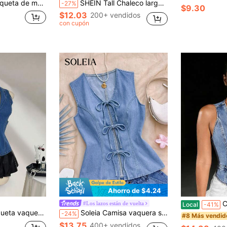
llas y pedrería, cuello en V, sin mangas y dobladillo asimétrico
SHEIN Tall Chaleco largo de ajuste casual de mujer en denim azul, blusas de mujer, tops de mujer para otoño y verano, tops para mujeres altas, tops de mamá, tops de verano, top tipo camisola para mujeres altas
-27%
$9.30
$12.03
200+ vendidos
con cupón
Ahorro de $4.24
Chaleco
#Los lazos están de vuelta
Local
-41%
 abotonadura sencilla, versátil para uso diario
Soleia Camisa vaquera sin mangas con nudo delantero casual de verano para mujer, blusas de verano, ropa de verano para mujer, tops casuales para salir, tops de verano para mujer
-24%
#8 Más vendid
$13.75
400+ vendidos