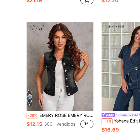
$21.19
$12.20
5
EMERY ROSE EMERY ROSE Chaqueta y abrigo de mezclilla casual sin mangas con botones y bolsillos de color contrastante para mujer
Yohana Edit
-29%
Yohana Edit Blusa de mezclilla de uso diario versátil y ca
-11%
$12.15
300+ vendidos
$16.69