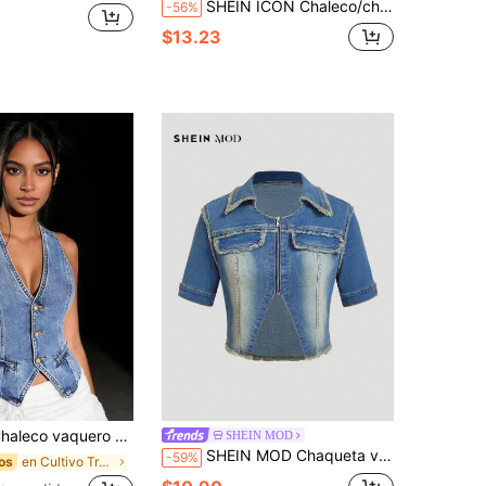
SHEIN ICON Chaleco/chaqueta de denim metálico de moda para mujer, para el verano
-56%
$13.23
 vaquero de mujer sin mangas de cuello en V, ajustado, con botones, top de mezclilla, chaleco
SHEIN MOD
SHEIN MOD Chaqueta vaquera casual y sencilla para mujer
-59%
en Cultivo Trajes de dos piezas de mezclilla para
os