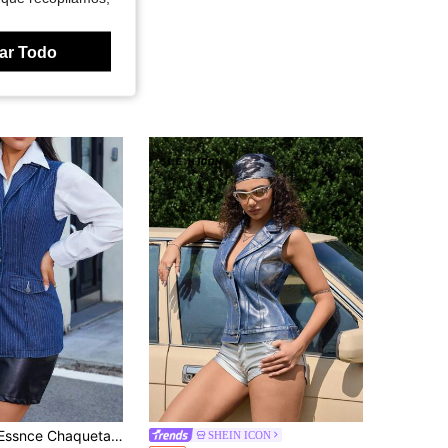
ar Todo
vaquera de mujer casual sin mangas con cintura rayada
SHEIN ICON