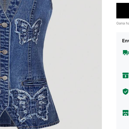
Gana h
Env