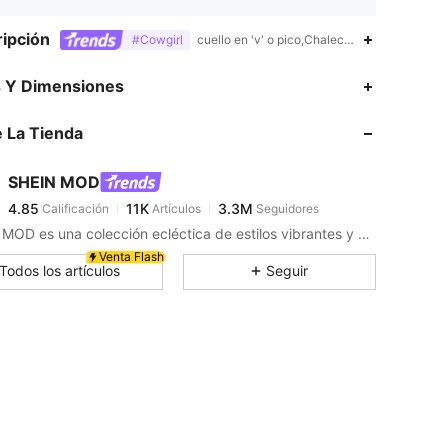
ipción
#Cowgirl
cuello en 'v' o pico,Chaleco,Ninguno
4.85
11K
3.3M
s Y Dimensiones
 La Tienda
4.85
11K
3.3M
SHEIN MOD
4.85
11K
3.3M
Calificación
Artículos
Seguidores
q***s
pagó
Hace 2 horas
SHEIN MOD es una colección ecléctica de estilos vibrantes y cool para los looks retro más divertidos y brillantes.
4.85
11K
3.3M
Venta Flash
Todos los artículos
Seguir
4.85
11K
3.3M
4.85
11K
3.3M
4.85
11K
3.3M