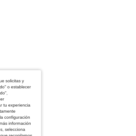
e solicitas y
odo" o establecer
do",
cer
r tu experiencia
ctamente
la configuración
 más información
es, selecciona
 que recopilamos,