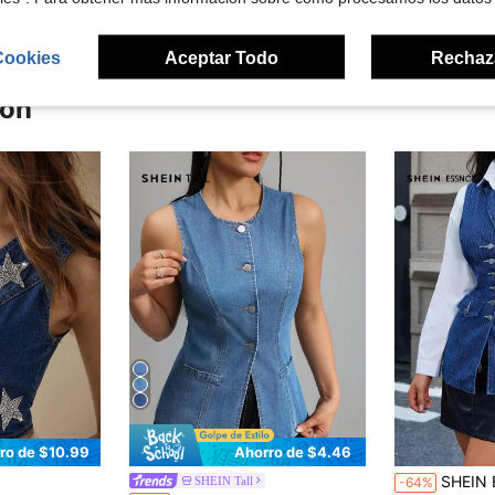
Cookies
Aceptar Todo
Rechaz
ron
ro de $10.99
Ahorro de $4.46
SHEIN Essnce Chaqueta 
SHEIN Tall
-64%