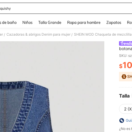
quishy
and down arrow keys to navigate search Búsqueda reciente and Busca y Encuentr
s de baño
Niños
Talla Grande
Ropa para hombre
Zapatos
Ro
er
Cazadoras & abrigos Denim para mujer
/
/
botona
desgas
SKU: s
1
$
PR
Talla
2 (X
Guí
¿No es t