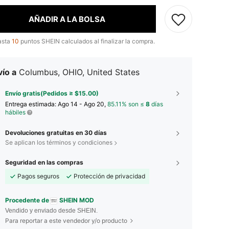
AÑADIR A LA BOLSA
asta
10
puntos SHEIN calculados al finalizar la compra.
ío a
Columbus, OHIO, United States
Envío gratis(Pedidos ≥ $15.00)
Entrega estimada:
Ago 14 - Ago 20,
85.11% son ≤
8
días
hábiles
Devoluciones gratuitas en 30 días
Se aplican los términos y condiciones
Seguridad en las compras
Pagos seguros
Protección de privacidad
Procedente de
SHEIN MOD
Vendido y enviado desde SHEIN.
Para reportar a este vendedor y/o producto