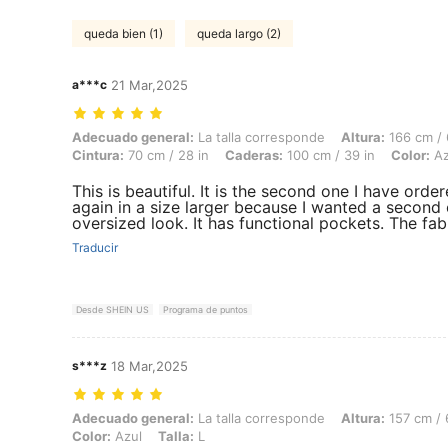
queda bien (1)
queda largo (2)
a***c
21 Mar,2025
Adecuado general: La talla corresponde, Altura: 166 cm / 65 in, Peso: 
Adecuado general:
La talla corresponde
Altura:
166 cm / 
Cintura:
70 cm / 28 in
Caderas:
100 cm / 39 in
Color:
Az
This is beautiful. It is the second one I have order
again in a size larger because I wanted a second 
oversized look. It has functional pockets. The fabr
Traducir
Desde SHEIN US
Programa de puntos
s***z
18 Mar,2025
Adecuado general: La talla corresponde, Altura: 157 cm / 62 in, Peso: 
Adecuado general:
La talla corresponde
Altura:
157 cm / 
Color:
Azul
Talla:
L