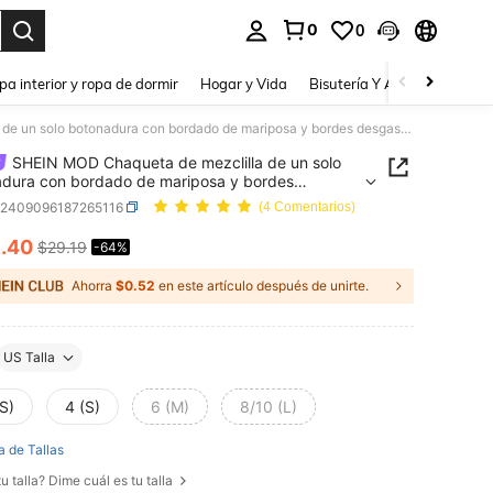
0
0
a. Press Enter to select.
pa interior y ropa de dormir
Hogar y Vida
Bisutería Y Accesorios
Be
SHEIN MOD Chaqueta de mezclilla de un solo botonadura con bordado de mariposa y bordes desgastados para mujer, de uso casual
SHEIN MOD Chaqueta de mezclilla de un solo
dura con bordado de mariposa y bordes
tados para mujer, de uso casual
z2409096187265116
(4 Comentarios)
0
.40
$29.19
-64%
ICE AND AVAILABILITY
Ahorra
$0.52
en este artículo después de unirte.
US Talla
S)
4 (S)
6 (M)
8/10 (L)
a de Tallas
u talla? Dime cuál es tu talla