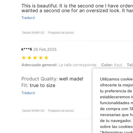
This is beautiful. It is the second one I have order
wanted a second one for an oversized look. It has 
Traducir
Desde SHEIN US
Programa de puntos
k***6
26 Feb,2025
Adecuado general: La talla corresponde, Color: Azul, Talla: L
Adecuado general:
La talla corresponde
Color:
Azul
Tal
Product Quality
:
well made!
Utilizamos cookies
Fit
:
true to size
ofrecerte la mejo
tu preferencia de
Traducir
estableceremos to
funcionalidades m
de compra con SH
Desde SHEIN US
Programa de puntos
necesarias que h
de tu navegador, 
Ver Más Re
sobre las cookies
"Administrar coo