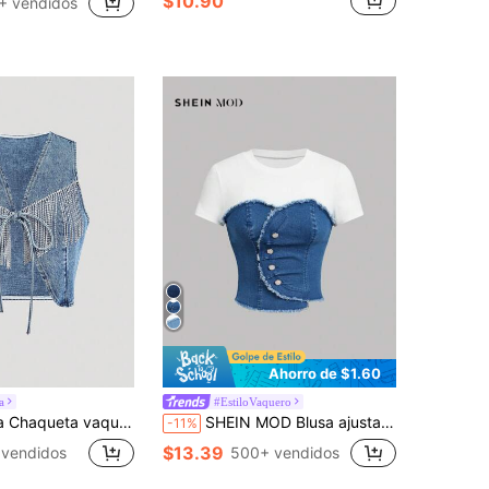
$10.90
+ vendidos
Ahorro de $1.60
a
#EstiloVaquero
iario versátil con diseño de flecos y cordones en escote en V para mujer
SHEIN MOD Blusa ajustada de manga corta de mezclilla con parches, estilo casual para mujer
-11%
$13.39
 vendidos
500+ vendidos