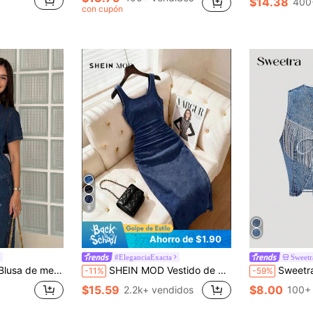
$14.38
400
con cupón
9
Ahorro de $1.90
#EleganciaExacta
Sweetr
sual con decoración metálica en escote en V para mujer
SHEIN MOD Vestido de mezclilla de mujer con cuello de barco plisado, sin mangas y ajustado de unicolor
Sweetra Chaqueta vaquera de uso d
-11%
-59%
$15.59
$8.00
2.2k+ vendidos
100+