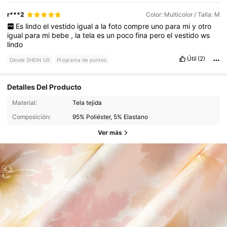
de
tiempo
que
antes
y
que
los
precios
de
las
cosas
han
subido
un
poco
en
la
plataforma
en
general
.
Sin
embargo
,
considero
r***2
Color: Multicolor / Talla: M
que
a
pesar
de
esa
ligera
tardanza
en
la
entrega
y
el
costo
m
á
Es
lindo
el
vestido
igual
a
la
foto
compre
uno
para
mi
y
otro
s
elevado
,
la
compra
vali
ó
totalmente
la
pena
por
la
calidad
igual
para
mi
bebe
,
la
tela
es
un
poco
fina
pero
el
vestido
ws
que
recib
í.
El
paquete
lleg
ó
en
perfectas
condiciones
,
muy
lindo
bien
protegido
y
sellado
.
La
tela
es
c
ó
moda
,
las
costuras
vienen
bien
reforzadas
y
no
tiene
ning
ú
n
defecto
de
f
á
brica
.
Útil
(2)
Desde SHEIN US
Programa de puntos
Si
Detalles Del Producto
Material:
Tela tejida
Composición:
95% Poliéster, 5% Elastano
Ver más