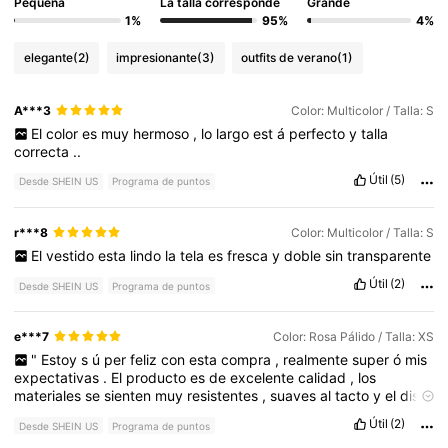
Pequeña
La talla corresponde
Grande
1%
95%
4%
elegante
(2)
impresionante
(3)
outfits de verano
(1)
A***3
Color: Multicolor / Talla: S
El
color
es
muy
hermoso
,
lo
largo
est
á
perfecto
y
talla
correcta
..
Útil
(5)
Desde SHEIN US
Programa de puntos
r***8
Color: Multicolor / Talla: S
El
vestido
esta
lindo
la
tela
es
fresca
y
doble
sin
transparente
Útil
(2)
Desde SHEIN US
Programa de puntos
e***7
Color: Rosa Pálido / Talla: XS
"
Estoy
s
ú
per
feliz
con
esta
compra
,
realmente
super
ó
mis
expectativas
.
El
producto
es
de
excelente
calidad
,
los
materiales
se
sienten
muy
resistentes
,
suaves
al
tacto
y
el
dise
ñ
o
es
exactamente
igual
al
de
las
fotos
.
He
notado
que
ú
Útil
(2)
Desde SHEIN US
Programa de puntos
ltimamente
los
env
í
os
de
Shein
est
á
n
tardando
un
poco
m
á
s