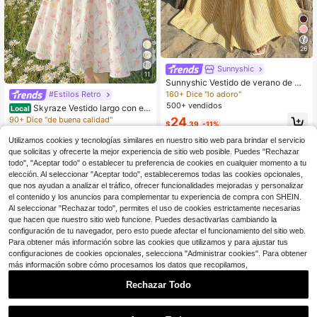
26
Sunnyshic
11
Sunnyshic Vestido de verano de mu
jer con cuello en V francés, tirantes,
160+ Dice "lo adoro"
#Estilos Retro
espalda descubierta, lazo en la cint
500+ vendidos
Skyraze Vestido largo con est
Local
ura, estilo a rayas azules, sexy y ro
ampado floral y tirantes con lazo pa
90+ Dice "de buena calidad"
24
mántico para vacaciones en la play
$
.39
-11%
ra mujer, ideal para primavera, grad
a
200+ vendidos
(500+)
uación, vestidos modestos para muj
Utilizamos cookies y tecnologías similares en nuestro sitio web para brindar el servicio
22
er, vestidos para vacaciones de pri
que solicitas y ofrecerte la mejor experiencia de sitio web posible. Puedes "Rechazar
$
.39
-5%
mavera
todo", "Aceptar todo" o establecer tu preferencia de cookies en cualquier momento a tu
elección. Al seleccionar "Aceptar todo", estableceremos todas las cookies opcionales,
que nos ayudan a analizar el tráfico, ofrecer funcionalidades mejoradas y personalizar
el contenido y los anuncios para complementar tu experiencia de compra con SHEIN.
Al seleccionar "Rechazar todo", permites el uso de cookies estrictamente necesarias
que hacen que nuestro sitio web funcione. Puedes desactivarlas cambiando la
Mostrar artículos similares con stock
Ver todo
configuración de tu navegador, pero esto puede afectar el funcionamiento del sitio web.
Para obtener más información sobre las cookies que utilizamos y para ajustar tus
configuraciones de cookies opcionales, selecciona "Administrar cookies". Para obtener
más información sobre cómo procesamos los datos que recopilamos,
Rechazar Todo
8