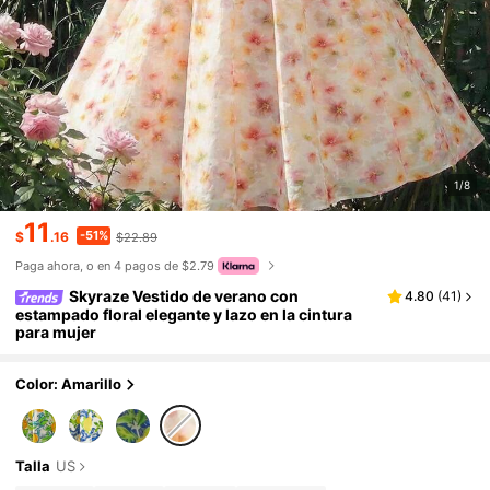
1/8
11
-51%
$
.16
$22.89
Paga ahora, o en 4 pagos de $2.79
Skyraze Vestido de verano con
4.80
(
41
)
estampado floral elegante y lazo en la cintura
para mujer
Color: Amarillo
Talla
US