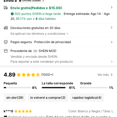
Envío a
United States
Envío gratis(Pedidos ≥ $15.00)
500 puntos SHEIN si llega tarde
Entrega estimada:
Ago 14 - Ago
20,
85.11% son ≤
8
días hábiles
Devoluciones gratuitas en 30 días
Se aplican los términos y condiciones
Pagos seguros · Protección de privacidad
Procedente de
SHEIN MOD
Vendido y enviado desde SHEIN.
Para reportar a este vendedor y/o producto
4.89
(1000+)
Ver más
Pequeña
La talla corresponde
Grande
8%
91%
1%
sin olor
(29)
lo volveré a comprar
(2)
rapidez logística
(4)
k***0
Color: Blanco y Negro / Talla: L