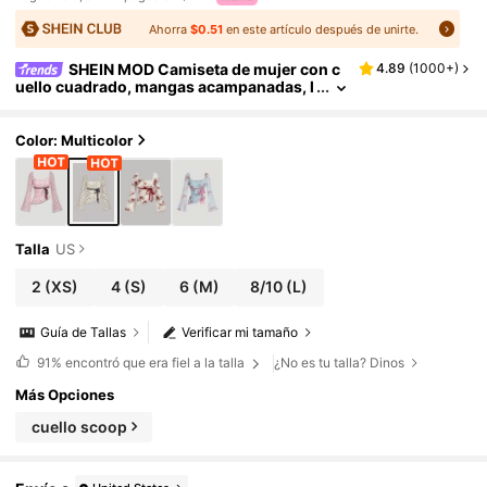
Ahorra
$0.51
en este artículo después de unirte.
SHEIN MOD Camiseta de mujer con c
4.89
(
1000+
)
uello cuadrado, mangas acampanadas, l
unares y lazo, para salir, cumpleaños, cl
ubes, estilo Y2K, brunch, conciertos country
Color: Multicolor
Talla
US
2
(XS)
4
(S)
6
(M)
8/10
(L)
Guía de Tallas
Verificar mi tamaño
91%
encontró que era fiel a la talla
¿No es tu talla? Dinos
Más Opciones
cuello scoop