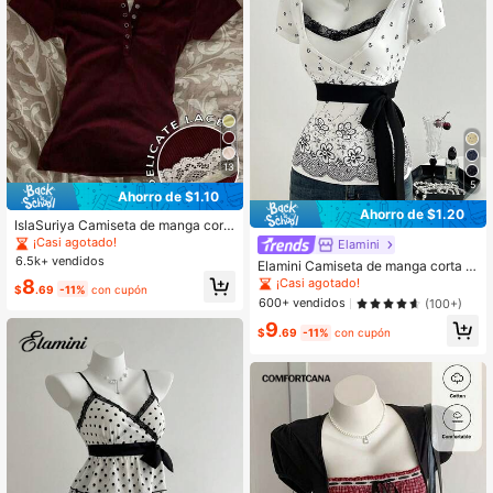
13
5
Ahorro de $1.10
Ahorro de $1.20
IslaSuriya Camiseta de manga cort
a con diseño de botones y ribete de
¡Casi agotado!
Elamini
encaje para mujer
6.5k+ vendidos
Elamini Camiseta de manga corta aj
ustada con estampado de vacacion
8
¡Casi agotado!
$
.69
-11%
con cupón
es de verano, parche de encaje y d
600+ vendidos
(100+)
ecoración de lazo para mujer
9
$
.69
-11%
con cupón