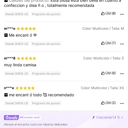
Calidad del producto:
Esta
blusa
esta
bien
bella
en
cuanto
a
confeccion
y
dise
ñ
o
,
totalmente
recomendada
Útil
(8)
Desde SHEIN US
Programa de puntos
m***o
Color: Multicolor / Talla: M
Me
encant
ó
🌹
Útil
(7)
Desde SHEIN US
Programa de puntos
m***8
Color: Multicolor / Talla: S
muy
linda
camisa
Útil
(6)
Desde SHEIN US
Programa de puntos
n***e
Color: Multicolor / Talla: XS
me
encant
ó
todo
🥰
recomendado
Útil
(2)
Desde SHEIN US
Programa de puntos
Creciente
14 %
#Encanto rural
Abraza el encanto rural con siluetas delicadas.