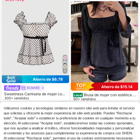
cés, para capas en otoño/invierno
4
Ahorro de $6.78
Ahorro de $15.14
ROMWE
Sweetness Camiseta de mujer con
Blusa de mujer con estética vi
Local
estampado de lunares y contraste d
300+ vendidos
ntage, cuello cuadrado, espalda de
90+ vendidos
e color, con decoración de cinta, en
scubierta, mangas largas acampan
11
17
$
.11
-38%
estilo retro francés y romántico de v
$
.04
-47%
adas, lunares y lazo en la espalda,
Utilizamos cookies y tecnologías similares en nuestro sitio web para brindar el servicio
acaciones
con estilo grunge y Y2K
que solicitas y ofrecerte la mejor experiencia de sitio web posible. Puedes "Rechazar
Envío Rápido
todo", "Aceptar todo" o establecer tu preferencia de cookies en cualquier momento a tu
elección. Al seleccionar "Aceptar todo", estableceremos todas las cookies opcionales,
que nos ayudan a analizar el tráfico, ofrecer funcionalidades mejoradas y personalizar
el contenido y los anuncios para complementar tu experiencia de compra con SHEIN.
Al seleccionar "Rechazar todo", permites el uso de cookies estrictamente necesarias