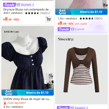
Skyraze
Skyraze Blusa con estampado de lu
Ahorro de $1.10
nares, abertura asimétrica con lazo,
400+ vendidos
(1000+)
y bajo con fruncido
8
1.2k+ vendidos
(100+)
$
.59
-10%
8
$
.39
-12%
con cupón
Elamini
23
Ahorro de $1.10
SHEIN Unity Blusa de mujer de cuel
lo cuadrado cómoda con estampad
¡Casi agotado!
o de lunares y manga corta
4.2k+ vendidos
Sweetra