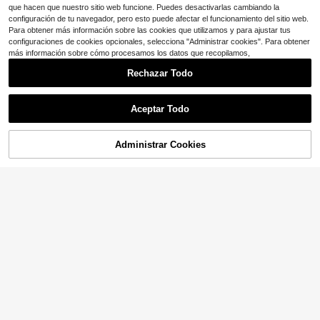
que hacen que nuestro sitio web funcione. Puedes desactivarlas cambiando la
configuración de tu navegador, pero esto puede afectar el funcionamiento del sitio web.
Para obtener más información sobre las cookies que utilizamos y para ajustar tus
configuraciones de cookies opcionales, selecciona "Administrar cookies". Para obtener
más información sobre cómo procesamos los datos que recopilamos,
Rechazar Todo
Aceptar Todo
Administrar Cookies
¡11% DE DESCUENTO!
AÑADIR A LA BOLSA