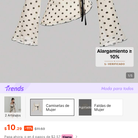
1/5
Camisetas de
Faldas de
Agotado
Mujer
Mujer
2
Artículos
10
-11%
$
.29
$11.59
Paga ahora, o en 4 pagos de $2.57