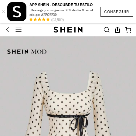
APP SHEIN - DESCUBRE TU ESTILO
×
¡Descarga y consigue un 30% de dto.!Usar el
CONSEGUIR
código: APPOFF30
(95,960)