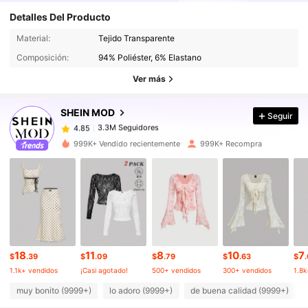
Detalles Del Producto
3.3M Seguidores
4.85
Material:
Tejido Transparente
Composición:
94% Poliéster, 6% Elastano
3.3M Seguidores
4.85
Ver más
SHEIN MOD
Seguir
3.3M Seguidores
4.85
a***0
pagó
Hace 1 día
999K+ Vendido recientemente
999K+ Recompra
3.3M Seguidores
4.85
3.3M Seguidores
4.85
3.3M Seguidores
4.85
18
11
8
10
7
$
.39
$
.09
$
.79
$
.63
$
1.1k+ vendidos
¡Casi agotado!
500+ vendidos
300+ vendidos
1.8k
3.3M Seguidores
4.85
muy bonito (9999+)
lo adoro (9999+)
de buena calidad (9999+)