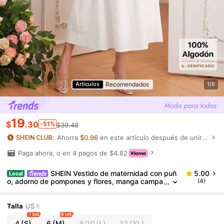
Recomendados
Artículos
1/6
19
$
.30
-51%
$39.49
Ahorra
$0.96
en este artículo después de unirte.
Paga ahora, o en 4 pagos de $4.82
SHEIN Vestido de maternidad con puñ
5.00
Local
o, adorno de pompones y flores, manga campa
(4)
na, bordado floral, bajo en línea A, vestido largo
de algodón
Talla
US
7 left
8 left
4
(S)
6
(M)
8/10
(L)
12
(XL)