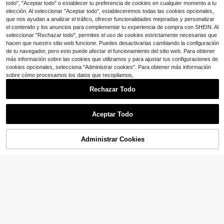
todo", "Aceptar todo" o establecer tu preferencia de cookies en cualquier momento a tu
elección. Al seleccionar "Aceptar todo", estableceremos todas las cookies opcionales,
que nos ayudan a analizar el tráfico, ofrecer funcionalidades mejoradas y personalizar
el contenido y los anuncios para complementar tu experiencia de compra con SHEIN. Al
seleccionar "Rechazar todo", permites el uso de cookies estrictamente necesarias que
hacen que nuestro sitio web funcione. Puedes desactivarlas cambiando la configuración
de tu navegador, pero esto puede afectar el funcionamiento del sitio web. Para obtener
más información sobre las cookies que utilizamos y para ajustar tus configuraciones de
cookies opcionales, selecciona "Administrar cookies". Para obtener más información
sobre cómo procesamos los datos que recopilamos,
Rechazar Todo
Aceptar Todo
AÑADIR A LA
Administrar Cookies
5
COMPRA AHORA
BOLSA
#VestidoVaca
Slowluna
SHEIN Maternidad Vestido con esta
mpado de rayas de cuello con cord
100+ vendidos
Slowluna Vestido de maternidad de
ón y fleco bajo con fruncido
unicolor con volantes en el bajo y c
#2 Más vendidos
en Rosa Vestidos De Maternidad
23
$
.19
-11%
uello redondo de manga corta
300+ vendidos
19
$
.29
-25%