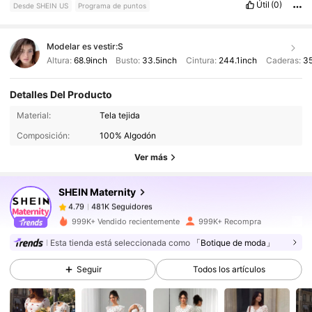
Útil
(0)
Desde SHEIN US
Programa de puntos
Modelar es vestir:
S
Altura:
68.9inch
Busto:
33.5inch
Cintura:
244.1inch
Caderas:
35
Detalles Del Producto
481K Seguidores
4.79
Material:
Tela tejida
Composición:
100% Algodón
481K Seguidores
4.79
Ver más
SHEIN Maternity
481K Seguidores
4.79
g***x
pagó
Hace 1 día
999K+ Vendido recientemente
999K+ Recompra
Esta tienda está seleccionada como
「Botique de moda」
481K Seguidores
4.79
Seguir
Todos los artículos
481K Seguidores
4.79