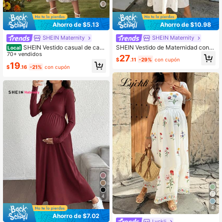
Ahorro de $5.13
Ahorro de $10.98
SHEIN Maternity
SHEIN Maternity
SHEIN Vestido casual de cami
SHEIN Vestido de Maternidad con E
Local
sa con mangas farol, media abertur
70+ vendidos
stampado Floral, Botones y Media A
27
$
.11
-29%
con cupón
a con botones, cintura con lazo y e
bertura, Manga Larga
19
$
.16
-21%
con cupón
stampado de teñido anudado para
maternidad
4
4
Ahorro de $7.02
Lyckli