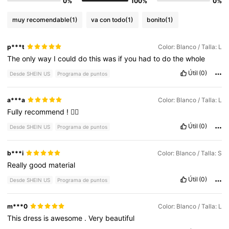
0%
100%
0%
muy recomendable
(1)
va con todo
(1)
bonito
(1)
p***t
Color: Blanco / Talla: L
The
only
way
I
could
do
this
was
if
you
had
to
do
the
whole
Útil
(0)
Desde SHEIN US
Programa de puntos
a***a
Color: Blanco / Talla: L
Fully
recommend
!
👍🏻
Útil
(0)
Desde SHEIN US
Programa de puntos
b***i
Color: Blanco / Talla: S
Really
good
material
Útil
(0)
Desde SHEIN US
Programa de puntos
m***0
Color: Blanco / Talla: L
This
dress
is
awesome
.
Very
beautiful