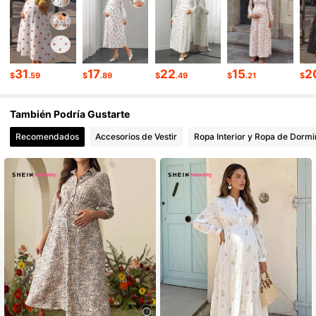
481K Seguidores
4.79
31
17
22
15
2
481K Seguidores
4.79
$
.59
$
.89
$
.49
$
.21
$
También Podría Gustarte
481K Seguidores
4.79
Recomendados
Accesorios de Vestir
Ropa Interior y Ropa de Dormi
481K Seguidores
4.79
481K Seguidores
4.79
481K Seguidores
4.79