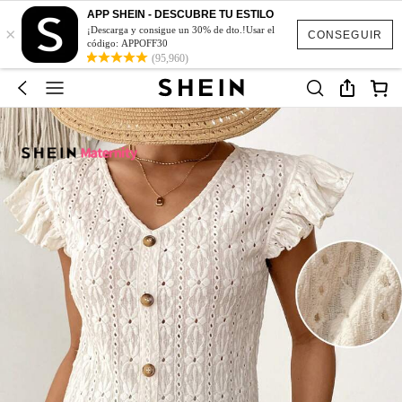
APP SHEIN - DESCUBRE TU ESTILO
×
¡Descarga y consigue un 30% de dto.!Usar el
CONSEGUIR
código: APPOFF30
(95,960)