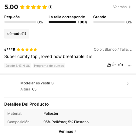
5.00
(1)
Ver más
Pequeña
La talla corresponde
Grande
0%
100%
0%
cómodo
(1)
s***9
Color: Blanco / Talla: L
Super
comfy
top
,
loved
how
breathable
it
is
Útil
(0)
Desde SHEIN US
Programa de puntos
Modelar es vestir:
S
Altura:
65
Detalles Del Producto
481K Seguidores
4.79
Material:
Poliéster
Composición:
95% Poliéster, 5% Elastano
481K Seguidores
Ver más
4.79