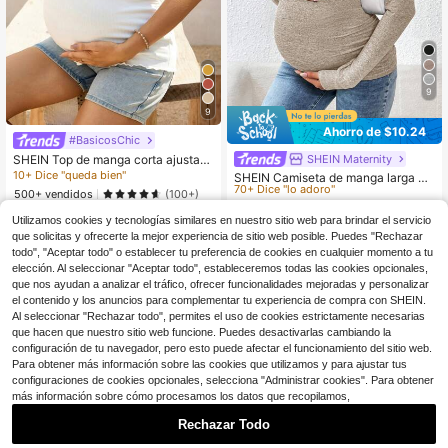
9
9
Ahorro de $10.24
#BasicosChic
SHEIN Maternity
#5 Más vendidos
en 9~13 USD Camisetas de maternidad
SHEIN Top de manga corta ajustad
o con borde de lechuga acanalado
10+ Dice "queda bien"
70+ Dice "lo adoro"
SHEIN Camiseta de manga larga aj
blanco para mujeres embarazadas
ustada informal para maternidad, ot
500+ vendidos
(100+)
#5 Más vendidos
#5 Más vendidos
en 9~13 USD Camisetas de maternidad
en 9~13 USD Camisetas de maternidad
en verano
oño
200+ vendidos
70+ Dice "lo adoro"
70+ Dice "lo adoro"
9
Utilizamos cookies y tecnologías similares en nuestro sitio web para brindar el servicio
$
.43
-29%
#5 Más vendidos
en 9~13 USD Camisetas de maternidad
6
que solicitas y ofrecerte la mejor experiencia de sitio web posible. Puedes "Rechazar
$
.25
-62%
70+ Dice "lo adoro"
todo", "Aceptar todo" o establecer tu preferencia de cookies en cualquier momento a tu
elección. Al seleccionar "Aceptar todo", estableceremos todas las cookies opcionales,
que nos ayudan a analizar el tráfico, ofrecer funcionalidades mejoradas y personalizar
el contenido y los anuncios para complementar tu experiencia de compra con SHEIN.
Al seleccionar "Rechazar todo", permites el uso de cookies estrictamente necesarias
que hacen que nuestro sitio web funcione. Puedes desactivarlas cambiando la
configuración de tu navegador, pero esto puede afectar el funcionamiento del sitio web.
Para obtener más información sobre las cookies que utilizamos y para ajustar tus
configuraciones de cookies opcionales, selecciona "Administrar cookies". Para obtener
más información sobre cómo procesamos los datos que recopilamos,
Rechazar Todo