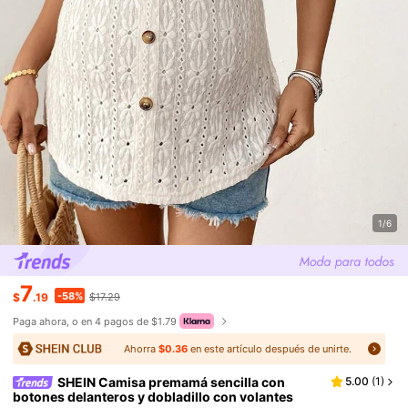
1/6
7
-58%
$
.19
$17.29
Paga ahora, o en 4 pagos de $1.79
Ahorra
$0.36
en este artículo después de unirte.
SHEIN Camisa premamá sencilla con
5.00
(
1
)
botones delanteros y dobladillo con volantes