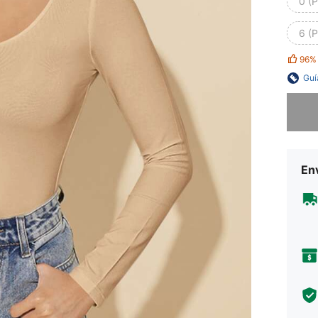
0 (P
6 (P
96%
Guí
Lo sent
Env