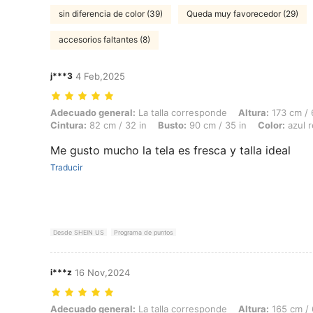
sin diferencia de color (39)
Queda muy favorecedor (29)
accesorios faltantes (8)
j***3
4 Feb,2025
Adecuado general: La talla corresponde, Altura: 173 cm / 68 in, Peso: 
Adecuado general:
La talla corresponde
Altura:
173 cm / 
Cintura:
82 cm / 32 in
Busto:
90 cm / 35 in
Color:
azul r
Me gusto mucho la tela es fresca y talla ideal
Traducir
Desde SHEIN US
Programa de puntos
i***z
16 Nov,2024
Adecuado general: La talla corresponde, Altura: 165 cm / 65 in, Peso: 
Adecuado general:
La talla corresponde
Altura:
165 cm / 