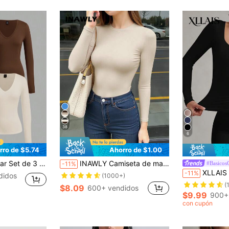
38
6
rro de $5.74
Ahorro de $1.00
o con escote en V profundo, adecuadas para primavera y otoño
INAWLY Camiseta de manga larga ajustada de cuello redondo color caqui para mujer
#Basicos
-11%
XLLAIS Blusa casual de manga larga de unicolor
-11%
didos
(1000+)
(
$8.09
600+ vendidos
$9.99
900+
con cupón