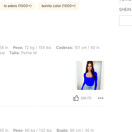
lo adoro (1000+)
bonito color (1000+)
SHEIN 
72 kg / 159 lbs, Caderas: 101 cm / 40 in, Cintura: 82 cm / 32 in, Busto: 90 cm / 35 
68 in
Peso:
72 kg / 159 lbs
Caderas:
101 cm / 40 in
eal
Talla:
Petite M
Útil (1)
60 kg / 132 lbs, Busto: 90 cm / 35 in, Cintura: 83 cm / 33 in, Caderas: 110 cm / 43
65 in
Peso:
60 kg / 132 lbs
Busto:
90 cm / 35 in