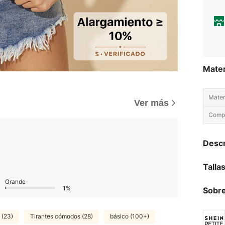
Mater
Materi
)
Ver más
Compo
Descr
Talla
Grande
1%
Sobre
 (23)
Tirantes cómodos (28)
básico (100+)