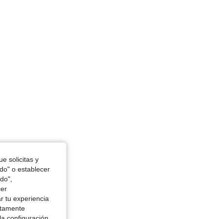
in, Color: Morado, Talla: Petite XXS
e solicitas y
odo" o establecer
do",
cer
r tu experiencia
ctamente
la configuración