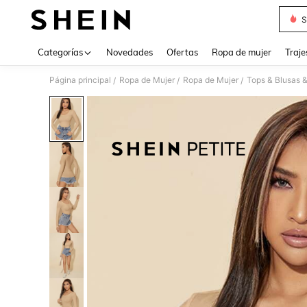
S
Use up 
Categorías
Novedades
Ofertas
Ropa de mujer
Traje
Página principal
Ropa de Mujer
Ropa de Mujer
Tops & Blusas 
/
/
/