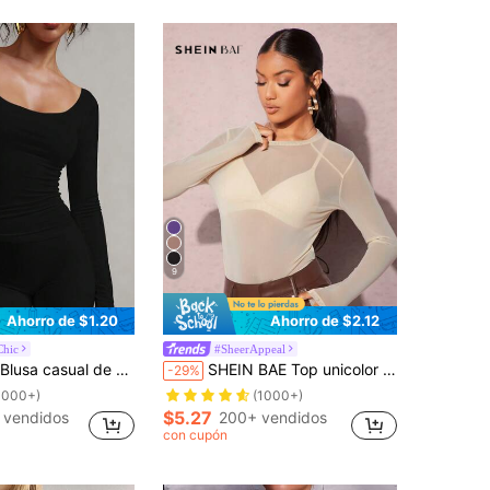
9
Ahorro de $1.20
Ahorro de $2.12
Chic
#SheerAppeal
, camiseta de mujer con cuello en V para primavera, ropa de otoño/invierno, San Valentín negro
SHEIN BAE Top unicolor de malla transparente sin sujetador
-29%
1000+)
(1000+)
$5.27
 vendidos
200+ vendidos
con cupón