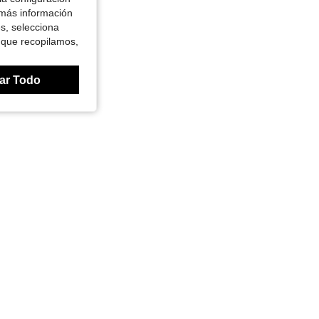
 más información
es, selecciona
 que recopilamos,
ar Todo