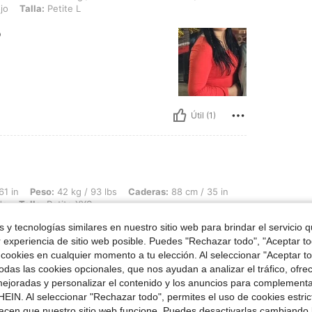
jo
Talla:
Petite L
o
Útil (1)
 42 kg / 93 lbs, Caderas: 88 cm / 35 in, Cintura: 57 cm / 22 in, Busto: 86 cm / 34 
61 in
Peso:
42 kg / 93 lbs
Caderas:
88 cm / 35 in
do
Talla:
Petite XXS
 y tecnologías similares en nuestro sitio web para brindar el servicio qu
r experiencia de sitio web posible. Puedes "Rechazar todo", "Aceptar t
 cookies en cualquier momento a tu elección. Al seleccionar "Aceptar to
das las cookies opcionales, que nos ayudan a analizar el tráfico, ofre
ejoradas y personalizar el contenido y los anuncios para complementa
EIN. Al seleccionar "Rechazar todo", permites el uso de cookies estri
acen que nuestro sitio web funcione. Puedes desactivarlas cambiando 
Útil (1)