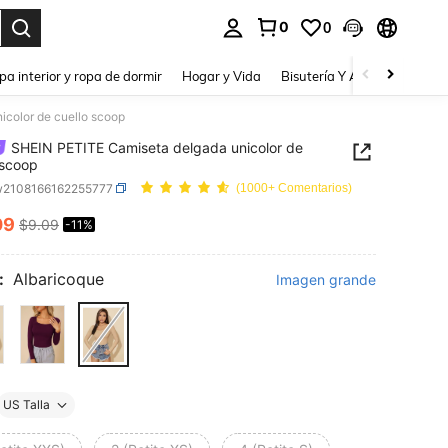
0
0
a. Press Enter to select.
pa interior y ropa de dormir
Hogar y Vida
Bisutería Y Accesorios
Be
color de cuello scoop
SHEIN PETITE Camiseta delgada unicolor de
 scoop
w2108166162255777
(1000+ Comentarios)
09
$9.09
-11%
ICE AND AVAILABILITY
:
Albaricoque
Imagen grande
US Talla