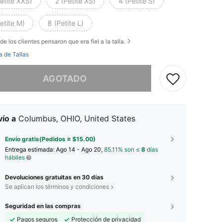
etite XXS)
2 (Petite XS)
4 (Petite S)
etite M)
8 (Petite L)
de los clientes pensaron que era fiel a la talla.
a de Tallas
imos, este producto está agotado.
AGOTADO
ío a
Columbus, OHIO, United States
Envío gratis(Pedidos ≥ $15.00)
Entrega estimada:
Ago 14 - Ago 20,
85.11% son ≤
8
días
hábiles
Devoluciones gratuitas en 30 días
Se aplican los términos y condiciones
Seguridad en las compras
Pagos seguros
Protección de privacidad