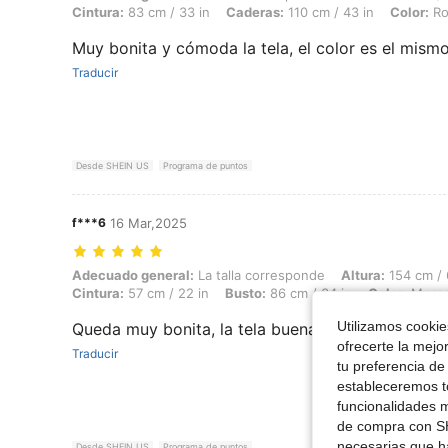
Cintura:
83 cm / 33 in
Caderas:
110 cm / 43 in
Color:
Ro
Muy bonita y cómoda la tela, el color es el mism
Traducir
Desde SHEIN US
Programa de puntos
f***6
16 Mar,2025
Adecuado general: La talla corresponde, Altura: 154 cm / 61 in, Peso:
Adecuado general:
La talla corresponde
Altura:
154 cm / 
Cintura:
57 cm / 22 in
Busto:
86 cm / 34 in
Color:
Mora
Utilizamos cookies
Queda muy bonita, la tela buena calidad
ofrecerte la mejo
Traducir
tu preferencia de
estableceremos to
funcionalidades m
de compra con SH
necesarias que h
Desde SHEIN US
Programa de puntos