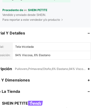
Procedente de
SHEIN PETITE
Vendido y enviado desde SHEIN.
Para reportar a este vendedor y/o producto
ial Y Detalles
al:
Tela tricotada
sición:
94% Viscosa, 6% Elastano
ipción
Pullovers,Primavera/Otoño,6% Elastano,94% Viscosa
4.86
10K
2.3M
s Y Dimensiones
 La Tienda
4.86
10K
2.3M
SHEIN PETITE
4.86
10K
2.3M