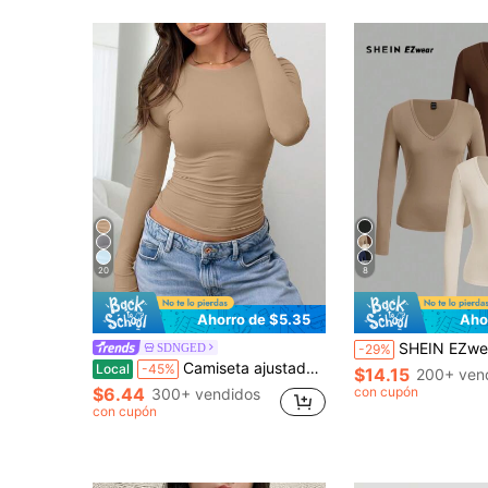
20
8
Ahorro de $5.35
Aho
SHEIN EZwear Set de 3 camisetas de manga larga de corte ajustad
SDNGED
-29%
Camiseta ajustada de mujer de cuello redondo, manga larga y fruncida, de unicolor y elegante, versátil, adecuada para las temporadas de verano, otoño/invierno y primavera casual
Local
-45%
$14.15
200+ ven
$6.44
con cupón
300+ vendidos
con cupón