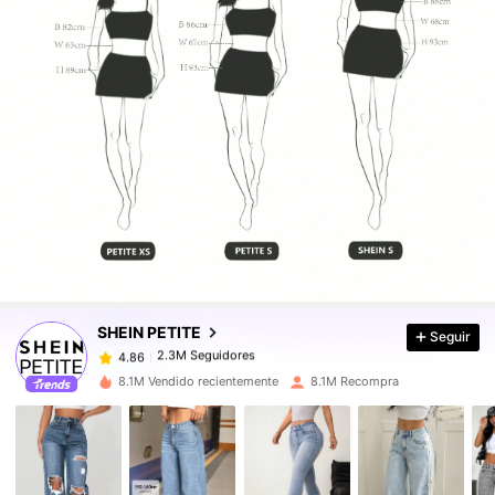
2.3M Seguidores
4.86
2.3M Seguidores
4.86
SHEIN PETITE
Seguir
2.3M Seguidores
4.86
A***n
pagó
Hace 1 horas
8.1M Vendido recientemente
8.1M Recompra
2.3M Seguidores
4.86
2.3M Seguidores
4.86