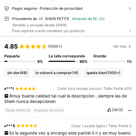
Pagos seguros · Protección de privacidad
Procedente de
SHEIN PETITE
Almacén de EE. UU.
Vendido y enviado desde SHEIN.
Para reportar a este vendedor y/o producto
4.85
(1000+)
Ver más
Pequeña
La talla corresponde
Grande
9%
90%
1%
sin olor
(68)
lo volveré a comprar
(16)
queda bien
(1000+)
s***l
Color: Azul lavado oscuro / Talla: Petite XXS
8muy
buena
calidad
tal
cual
la
descripcion
,
siempre
las
de
Shein
nunca
decepcionan
Útil
(2)
Desde SHEIN US
Programa de puntos
n***5
Color: Lavado ligero / Talla: Petite S
Es
la
segunda
vez
q
encargo
este
pantal
ó
n
y
es
muy
bueno