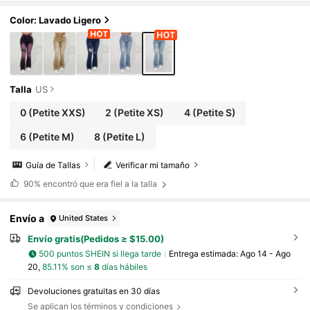
Color: Lavado Ligero
Talla
US
0
(Petite XXS)
2
(Petite XS)
4
(Petite S)
6
(Petite M)
8
(Petite L)
Guía de Tallas
Verificar mi tamaño
90%
encontró que era fiel a la talla
Envío a
United States
Envío gratis(Pedidos ≥ $15.00)
500 puntos SHEIN si llega tarde
Entrega estimada:
Ago 14 - Ago
20,
85.11% son ≤
8
días hábiles
Devoluciones gratuitas en 30 días
Se aplican los términos y condiciones