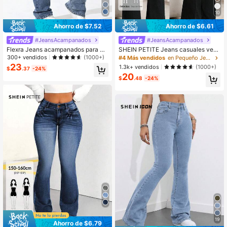
10
Ahorro de $7.52
Ahorro de $6.61
#JeansAcampanados
#JeansAcampanados
Flexra Jeans acampanados para m
SHEIN PETITE Jeans casuales vers
ujer, de moda para el verano
átiles simples ajustados con pierna
300+ vendidos
(1000+)
#4 Más vendidos
en Pequeño Jeans de mujer
acampanada, para mujeres petite
23
1.3k+ vendidos
(1000+)
$
.37
-24%
20
$
.48
-24%
19
Ahorro de $6.79