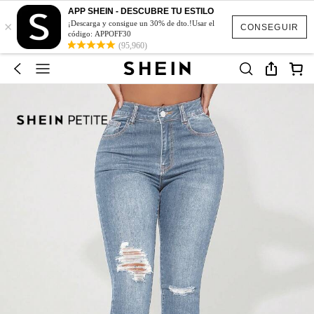
APP SHEIN - DESCUBRE TU ESTILO
×
¡Descarga y consigue un 30% de dto.!Usar el
CONSEGUIR
código: APPOFF30
(95,960)