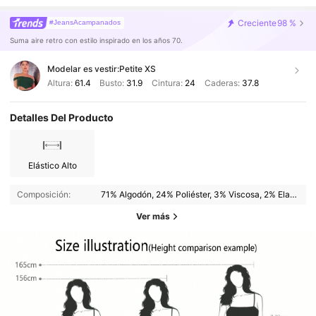
Creciente
98 %
#JeansAcampanados
Suma aire retro con estilo inspirado en los años 70.
Modelar es vestir:
Petite XS
Altura:
61.4
Busto:
31.9
Cintura:
24
Caderas:
37.8
Detalles Del Producto
Elástico Alto
Composición:
71% Algodón, 24% Poliéster, 3% Viscosa, 2% Elastano
Ver más