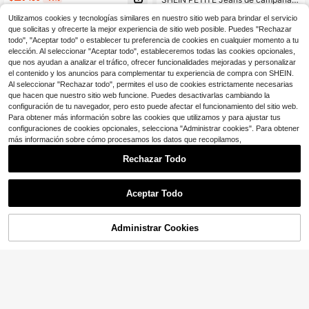
n bolsillos, detalles de botón y crem
e mujer casuales de lavado medio c
100+ vendidos
(500+)
allera, tela sin elasticidad
on detalle de cremallera, largos, par
Utilizamos cookies y tecnologías similares en nuestro sitio web para brindar el servicio
18
$
.75
-33%
a mujeres petite
que solicitas y ofrecerte la mejor experiencia de sitio web posible. Puedes "Rechazar
todo", "Aceptar todo" o establecer tu preferencia de cookies en cualquier momento a tu
elección. Al seleccionar "Aceptar todo", estableceremos todas las cookies opcionales,
que nos ayudan a analizar el tráfico, ofrecer funcionalidades mejoradas y personalizar
el contenido y los anuncios para complementar tu experiencia de compra con SHEIN.
Al seleccionar "Rechazar todo", permites el uso de cookies estrictamente necesarias
que hacen que nuestro sitio web funcione. Puedes desactivarlas cambiando la
configuración de tu navegador, pero esto puede afectar el funcionamiento del sitio web.
Para obtener más información sobre las cookies que utilizamos y para ajustar tus
configuraciones de cookies opcionales, selecciona "Administrar cookies". Para obtener
más información sobre cómo procesamos los datos que recopilamos,
Rechazar Todo
Aceptar Todo
9
AÑADIR A LA
Jeans de mezclilla acampanados aj
Administrar Cookies
COMPRA AHORA
22
Ahorro de $2.50
ustados con efecto desgastado y el
BOLSA
$
.95
-9%
ástico para mujer, casual, primavera
SHEIN PETITE
y otoño
SHEIN PETITE Jeans casuale
Local
s de mujer con lavado, corte slim y
200+ vendidos
acampanados, para mujeres petite
21
$
.39
-10%