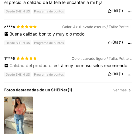
el
precio
la
calidad
de
la
tela
le
encantan
a
mi
hija
Útil
(1)
Desde SHEIN US
Programa de puntos
c***a
Color: Azul lavado oscuro / Talla: Petite L
Buena
calidad
bonito
y
muy
c
ó
modo
Útil
(1)
Desde SHEIN US
Programa de puntos
1***6
Color: Lavado ligero / Talla: Petite L
Calidad del producto:
est
á
muy
hermoso
selos
recomiendo
Útil
(1)
Desde SHEIN US
Programa de puntos
Fotos destacadas de un SHEINer
(1)
Ver más