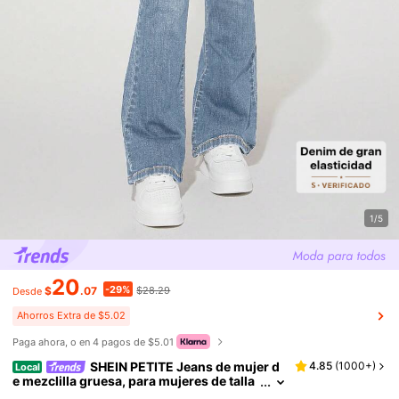
1/5
20
-29%
$
.07
$28.29
Desde
Ahorros Extra de $5.02
Paga ahora, o en 4 pagos de $5.01
SHEIN PETITE Jeans de mujer d
4.85
(
1000+
)
Local
e mezclilla gruesa, para mujeres de talla
pequeña