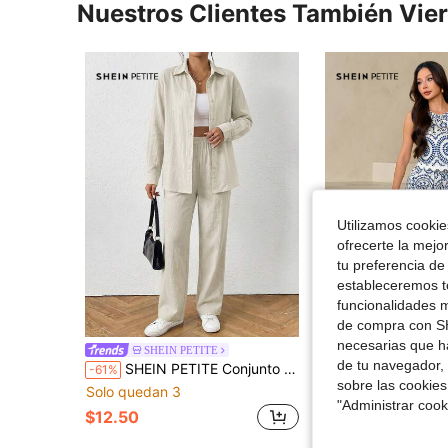
Nuestros Clientes También Vie
Utilizamos cookies
ofrecerte la mejo
tu preferencia de
estableceremos to
funcionalidades m
de compra con SH
necesarias que h
SHEIN PETITE
#RomanceEnLaR
de tu navegador, 
SHEIN PETITE Conjunto de camisa y pantalones de manga larga holgada con hombros caídos de color albaricoque sólido para mujer, uso casual diario y desplazamientos, algodón rastreable para otoño, vacaciones y días festivos, para mujeres de talla pequeña
SHEIN PETITE 2 piezas/Set Top de cuello redondo con estampado integral y pantalones de pierna anch
-61%
-29%
sobre las cookies
Solo quedan 3
$16.71
200+ ven
"Administrar coo
$12.50