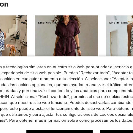
ron
 y tecnologías similares en nuestro sitio web para brindar el servicio qu
r experiencia de sitio web posible. Puedes "Rechazar todo", "Aceptar t
 cookies en cualquier momento a tu elección. Al seleccionar "Aceptar to
das las cookies opcionales, que nos ayudan a analizar el tráfico, ofre
ejoradas y personalizar el contenido y los anuncios para complementa
Ahorro de $7.52
EIN. Al seleccionar "Rechazar todo", permites el uso de cookies estri
acen que nuestro sitio web funcione. Puedes desactivarlas cambiando 
iviera
#Sets de oficina
SHEIN
pero esto puede afectar el funcionamiento del sitio web. Para obtener
a para mujer, uso casual diario, atuendos de verano para mujeres, mujeres de talla pequeña
SHEIN PETITE Conjunto de camisa de manga corta con botones y cordón y pantalones de unicolor para mujeres, para mujeres de talla pequeña
SHEIN PETITE Conjunto de pantalones de tirantes de tela con 
-29%
-51%
 que utilizamos y para ajustar tus configuraciones de cookies opcional
$18.47
$11.27
didos
70+ vendidos
kies". Para obtener más información sobre cómo procesamos los datos