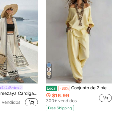
6
Conjunto de 2 piezas para mujer, top holgado de hombros descubiertos y pantalones de pierna ancha, conjunto casual minimalista bohemio para vacaciones
eEnLaRiviera
Local
-86%
ya Cardigan casual de manga larga a rayas blanco para mujer con pantalones anchos a juego
$16.99
300+ vendidos
 vendidos
Free Shipping