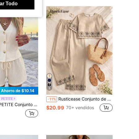
ar Todo
5
Ahorro de $10.14
Rusticease Conjunto de 2 piezas para mujer de vacaciones de verano con top de cuello redondo y manga corta con estampado floral y pantalones con cintura de cordón
 PETITE
-11%
 mujer, chaleco sin mangas con cuello en V y botones & shorts para viajes a la playa, sesiones de fotos al atardecer y uso diario de verano, vacaciones, mujeres de talla pequeña
$20.99
70+ vendidos