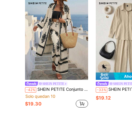
Aho
SHEIN PETITE
SHEIN PETI
SHEIN PETITE Conjunto de 2 piezas con estampado vintage en blanco y negro para mujer, conjunto de kimono largo y pantalones estilo boho para vacaciones de verano, conjunto de playa Santorini, para mujeres petite
SHEIN PETITE Conjunto casual de camisa de manga larga y pantalones de
-42%
-33%
Solo quedan 10
$19.12
$19.30