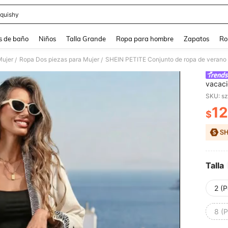
quishy
and down arrow keys to navigate search Búsqueda reciente and Busca y Encuentr
s de baño
Niños
Talla Grande
Ropa para hombre
Zapatos
Ro
Mujer
Ropa Dos piezas para Mujer
/
/
vacaci
en col
SKU: s
pantal
12
para m
$
PR
Talla
2 (P
8 (P