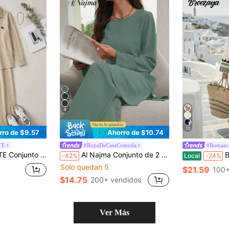
8
10
rro de $9.57
Ahorro de $10.74
TE
#RopaDeCasaComoda
#Romanc
 caballero con bordado tejido en color albaricoque para mujeres petite
Al Najma Conjunto de 2 piezas para mujer con top de cuello redondo de manga larga de unicolor y pantalones casuales de pierna recta holgada
Breeza
-42%
Local
-24%
Solo quedan 5
$21.59
100+
$14.75
200+ vendidos
Ver Más