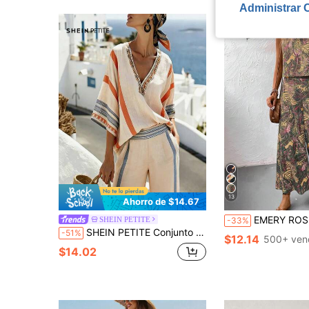
Administrar 
13
Ahorro de $14.67
EMERY ROSE Conjunto de 2 piezas de estilo bohemio con top corto de cuello redondo con estampad
SHEIN PETITE
-33%
SHEIN PETITE Conjunto de pantalones anchos a rayas con cuello en V de color naranja contrastante, sueltos para vacaciones, adecuado para verano, para mujeres de talla pequeña
-51%
$12.14
500+ ven
$14.02