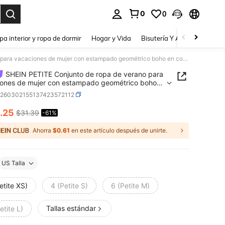
0
0
a. Press Enter to select.
pa interior y ropa de dormir
Hogar y Vida
Bisutería Y Accesorios
Be
SHEIN PETITE Conjunto de ropa de verano para vacaciones de mujer con estampado geométrico boho en color beige, conjunto de 2 piezas de cubierta y pantalones bohemios, atuendos de playa de Santorini para mujer, mujeres de talla pequeña
SHEIN PETITE Conjunto de ropa de verano para
ones de mujer con estampado geométrico boho
or beige, conjunto de 2 piezas de cubierta y
z260302155137423572112
ones bohemios, atuendos de playa de Santorini
ujer, mujeres de talla pequeña
.25
$31.39
-61%
ICE AND AVAILABILITY
Ahorra
$0.61
en este artículo después de unirte.
US Talla
etite XS)
4 (Petite S)
6 (Petite M)
Tallas estándar
etite L)