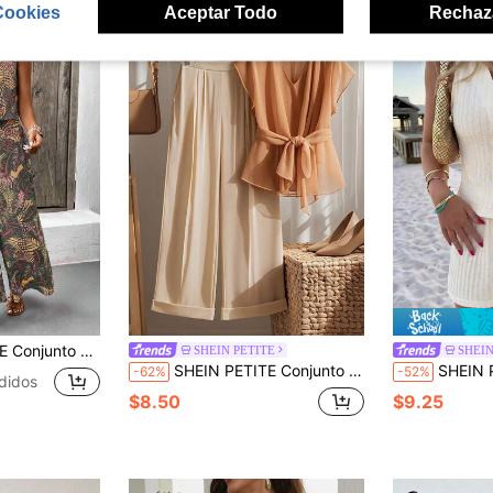
Cookies
Aceptar Todo
Rechaz
o vintage y pantalones de pierna ancha para mujer, atuendo casual de vacaciones y playa
SHEIN PETITE
SHEIN
SHEIN PETITE Conjunto de 2 piezas de pantalones holgados naranjas casuales y blusa de manga corta de moda para vacaciones de verano de mujer
SHEIN PETITE Conjunto de dos piezas de punto acanalado color crema elegante para
-62%
-52%
didos
$8.50
$9.25