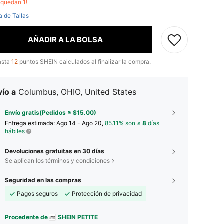
o quedan 1!
a de Tallas
AÑADIR A LA BOLSA
asta
12
puntos SHEIN calculados al finalizar la compra.
ío a
Columbus, OHIO, United States
Envío gratis(Pedidos ≥ $15.00)
Entrega estimada:
Ago 14 - Ago 20,
85.11% son ≤
8
días
hábiles
Devoluciones gratuitas en 30 días
Se aplican los términos y condiciones
Seguridad en las compras
Pagos seguros
Protección de privacidad
Procedente de
SHEIN PETITE