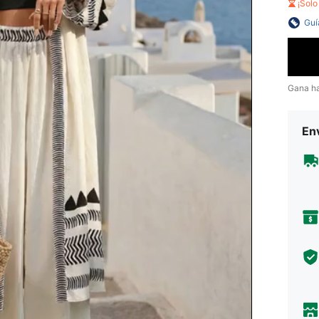
¡Sol
Guí
Gana h
Env