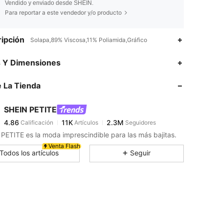
Vendido y enviado desde SHEIN.
Para reportar a este vendedor y/o producto
ipción
Solapa,89% Viscosa,11% Poliamida,Gráfico
4.86
11K
2.3M
s Y Dimensiones
 La Tienda
4.86
11K
2.3M
SHEIN PETITE
4.86
11K
2.3M
Calificación
Artículos
Seguidores
l***m
pagó
Hace 10 horas
PETITE es la moda imprescindible para las más bajitas.
4.86
11K
2.3M
Venta Flash
Todos los artículos
Seguir
4.86
11K
2.3M
4.86
11K
2.3M