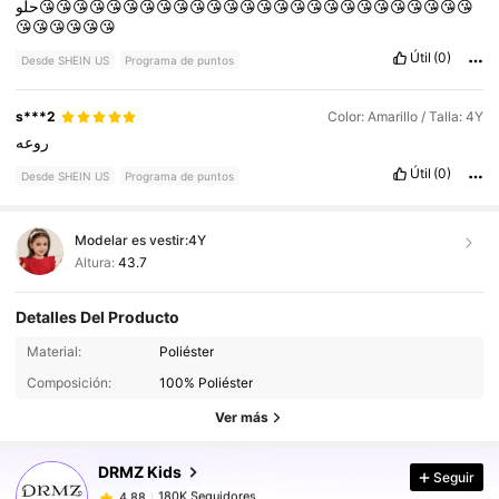
حلو😘😘😘😘😘😘😘😘😘😘😘😘😘😘😘😘😘😘😘😘😘😘😘😘😘😘
😘😘😘😘😘😘
Útil
(0)
Desde SHEIN US
Programa de puntos
s***2
Color: Amarillo / Talla: 4Y
روعه
Útil
(0)
Desde SHEIN US
Programa de puntos
Modelar es vestir:
4Y
Altura:
43.7
Detalles Del Producto
180K Seguidores
4.88
Material:
Poliéster
Composición:
100% Poliéster
180K Seguidores
4.88
Ver más
DRMZ Kids
Seguir
180K Seguidores
4.88
j***4
pagó
Hace 1 día