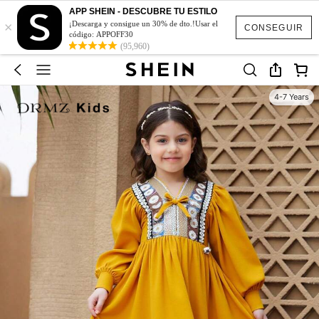
APP SHEIN - DESCUBRE TU ESTILO
×
¡Descarga y consigue un 30% de dto.!Usar el
CONSEGUIR
código: APPOFF30
(95,960)
4-7 Years