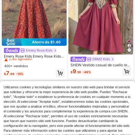
Ahorro de $1.40
Emery Rose Kids
#9 Más vendidos
en Rojo Vestidos para niñas
¡Casi agotado!
Emery Rose Kids Emery Rose Kids V
DRMZ Kids
estido casual con cuello redondo y
#9 Más vendidos
#9 Más vendidos
en Rojo Vestidos para niñas
en Rojo Vestidos para niñas
mangas abullonadas con estampad
SHEIN Vestido casual de cuello red
400+ vendidos
¡Casi agotado!
¡Casi agotado!
o floral pequeño para niña joven
ondo con mangas abullonadas para
9
#9 Más vendidos
en Rojo Vestidos para niñas
7
$
.59
-46%
niña
$
.69
-15%
¡Casi agotado!
Utilizamos cookies y tecnologías similares en nuestro sitio web para brindar el servicio
que solicitas y ofrecerte la mejor experiencia de sitio web posible. Puedes "Rechazar
todo", "Aceptar todo" o establecer tu preferencia de cookies en cualquier momento a tu
elección. Al seleccionar "Aceptar todo", estableceremos todas las cookies opcionales,
que nos ayudan a analizar el tráfico, ofrecer funcionalidades mejoradas y personalizar
el contenido y los anuncios para complementar tu experiencia de compra con SHEIN.
Al seleccionar "Rechazar todo", permites el uso de cookies estrictamente necesarias
que hacen que nuestro sitio web funcione. Puedes desactivarlas cambiando la
configuración de tu navegador, pero esto puede afectar el funcionamiento del sitio web.
Para obtener más información sobre las cookies que utilizamos y para ajustar tus