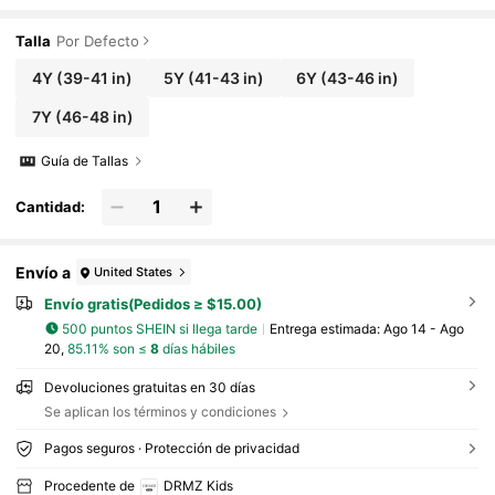
ciones para niñas jóvenes
Talla
Por Defecto
4Y
(39-41 in)
5Y
(41-43 in)
6Y
(43-46 in)
7Y
(46-48 in)
Guía de Tallas
Cantidad:
Envío a
United States
Envío gratis(Pedidos ≥ $15.00)
500 puntos SHEIN si llega tarde
Entrega estimada:
Ago 14 - Ago
20,
85.11% son ≤
8
días hábiles
Devoluciones gratuitas en 30 días
Se aplican los términos y condiciones
Pagos seguros · Protección de privacidad
Procedente de
DRMZ Kids