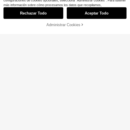
configuraciones de cookies opcionales, selecciona "Administrar cookies". Para obtener
más información sobre cómo procesamos los datos que recopilamos,
Rechazar Todo
Aceptar Todo
Administrar Cookies
¡51% DE DESCUENTO!
AÑADIR A LA BOLSA