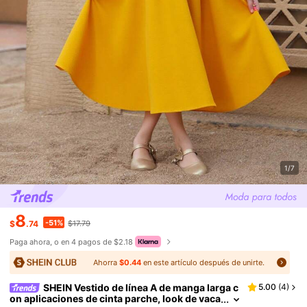
1/7
8
-51%
$
.74
$17.79
Paga ahora, o en 4 pagos de $2.18
Ahorra
$0.44
en este artículo después de unirte.
SHEIN Vestido de línea A de manga larga c
5.00
(
4
)
on aplicaciones de cinta parche, look de vaca