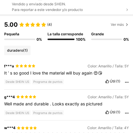
Vendido y enviado desde SHEIN.
Para reportar a este vendedor y/o producto
5.00
(4)
Ver más
Pequeña
La talla corresponde
Grande
0%
100%
0%
duradero
(1)
f***a
Color: Amarillo / Talla: 5Y
It
’
s
so
good
I
love
the
material
will
buy
again
😍😘
Útil
(1)
Desde SHEIN US
Programa de puntos
g***4
Color: Amarillo / Talla: 5Y
Well
made
and
durable
.
Looks
exactly
as
pictured
Útil
(1)
Desde SHEIN US
Programa de puntos
w***4
Color: Amarillo / Talla: 4Y