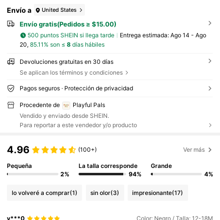
Envío a
United States
Envío gratis(Pedidos ≥ $15.00)
500 puntos SHEIN si llega tarde
Entrega estimada:
Ago 14 - Ago
20,
85.11% son ≤
8
días hábiles
Devoluciones gratuitas en 30 días
Se aplican los términos y condiciones
Pagos seguros · Protección de privacidad
Procedente de
Playful Pals
Vendido y enviado desde SHEIN.
Para reportar a este vendedor y/o producto
4.96
(100+)
Ver más
Pequeña
La talla corresponde
Grande
2%
94%
4%
lo volveré a comprar
(1)
sin olor
(3)
impresionante
(17)
v***0
Color: Negro / Talla: 12-18M