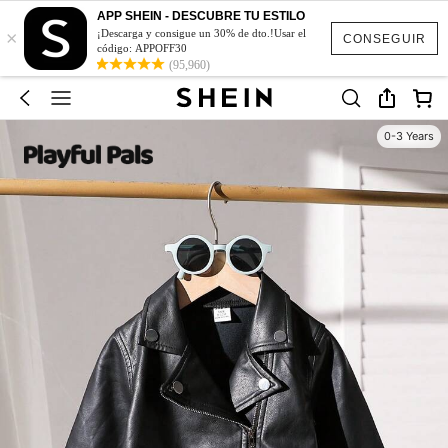
APP SHEIN - DESCUBRE TU ESTILO
×
¡Descarga y consigue un 30% de dto.!Usar el
CONSEGUIR
código: APPOFF30
(95,960)
0-3 Years