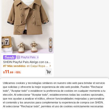
4
Playful Pals
SHEIN Playful Pals Abrigo con capu
cha de twill para niño juguetón, cha
#7 Más vendidos
en Caqui Ropa de abrigo para bebés niños
quetas de otoño e invierno para niñ
11
os, abrigo de moda de camuflaje pa
$
.89
-15%
ra niños
Utilizamos cookies y tecnologías similares en nuestro sitio web para brindar el servicio
que solicitas y ofrecerte la mejor experiencia de sitio web posible. Puedes "Rechazar
todo", "Aceptar todo" o establecer tu preferencia de cookies en cualquier momento a tu
elección. Al seleccionar "Aceptar todo", estableceremos todas las cookies opcionales,
que nos ayudan a analizar el tráfico, ofrecer funcionalidades mejoradas y personalizar
el contenido y los anuncios para complementar tu experiencia de compra con SHEIN.
Al seleccionar "Rechazar todo", permites el uso de cookies estrictamente necesarias