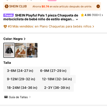
Ahorra
$0.74
en este artículo después de unirte.
SHEIN Playful Pals 1 pieza Chaqueta de
4.96
(
100+
)
motociclista de bebé niño de estilo elegan
te y liso de piel sintética negra para otoñ
#
3
Más vendidos
en Plano Chaquetas para bebés niños
o, vida callejera casual, moda gráfica callejer
a, abrigo de motorista para niños con cremall
era de PU
Color: Negro
Talla
3-6M
(24-27 in)
6-9M
(27-29 in)
9-12M
(29-32 in)
12-18M
(32-34 in)
18-24M
(34-36 in)
2-3Y
(36-39 in)
Guía de Tallas