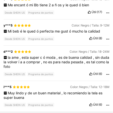
Me
encant
ó
mi
Bb
tiene
2
a
ñ
os
y
le
qued
ó
bien
Útil
(17)
Desde SHEIN US
Programa de puntos
y***5
Color: Negro / Talla: 9-12M
Mi
beb
é
le
qued
ó
perfecta
me
gust
ó
mucho
la
calidad
Útil
(8)
Desde SHEIN US
Programa de puntos
d***2
Color: Negro / Talla: 18-24M
la
ame
,
esta
super
c
ó
moda
,
es
de
buena
calidad
,
sin
duda
la
volver
í
a
a
comprar
,
no
es
para
nada
pesada
,
es
tal
como
la
foto
Útil
(6)
Desde SHEIN US
Programa de puntos
i***5
Color: Negro / Talla: 12-18M
Muy
lindo
y
de
un
buen
material
,
lo
recomiendo
la
tela
es
super
buena
Útil
(6)
Desde SHEIN US
Programa de puntos