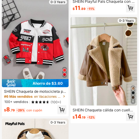
SHEIN Playful Pals Chaqueta con c
0-3 Years
remallera y cuello para bebé niño, e
11
$
.89
-11%
stilo de moda streetwear, nueva col
ección 2024 otoño invierno
0-3 Years
Ahorro de $3.60
SHEIN Chaqueta de motocicleta pa
ra bebés niños con contraste de col
#6 Más vendidos
en Vacaciones Ropa de abrigo para bebés niños
or, estampado de letra y cuello alto,
6
100+ vendidos
(100+)
estilo calle y motocicleta. Apta para
8
otoño/invierno
SHEIN Chaqueta cálida con cuello
$
.79
-29%
con cupón
alto para bebé niño, forrada térmica
14
$
.19
-12%
mente para invierno y otoño
0-3 Years