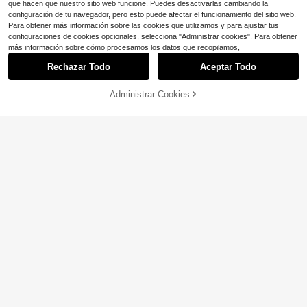
que hacen que nuestro sitio web funcione. Puedes desactivarlas cambiando la
configuración de tu navegador, pero esto puede afectar el funcionamiento del sitio web.
Para obtener más información sobre las cookies que utilizamos y para ajustar tus
configuraciones de cookies opcionales, selecciona "Administrar cookies". Para obtener
más información sobre cómo procesamos los datos que recopilamos,
Rechazar Todo
Aceptar Todo
Administrar Cookies
¡12% DE DESCUENTO!
AÑADIR A LA BOLSA