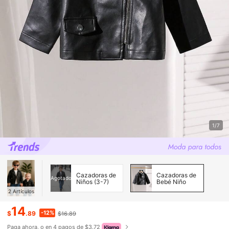
1/7
Cazadoras de
Cazadoras de
Agotado
Niños (3-7)
Bebé Niño
2
Artículos
14
-12%
$
.89
$16.89
Paga ahora, o en 4 pagos de $3.72