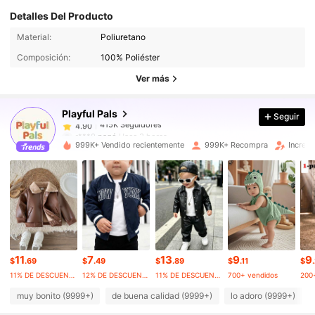
Detalles Del Producto
415K Seguidores
4.90
Material:
Poliuretano
Composición:
100% Poliéster
415K Seguidores
4.90
Ver más
Playful Pals
Seguir
415K Seguidores
4.90
r***0
pagó
Hace 3 horas
999K+ Vendido recientemente
999K+ Recompra
Increm
415K Seguidores
4.90
415K Seguidores
4.90
415K Seguidores
4.90
11
7
13
9
9
$
.69
$
.49
$
.89
$
.11
$
11% DE DESCUENTO
12% DE DESCUENTO
11% DE DESCUENTO
700+ vendidos
200
415K Seguidores
4.90
muy bonito (9999+)
de buena calidad (9999+)
lo adoro (9999+)