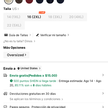
Talla
US
2 left
14
(1XL)
16
(2XL)
18
(3XL)
20
(4XL)
22
(5XL)
Guía de Tallas
Verificar mi tamaño
¿No es tu talla? Dinos
Más Opciones
Oversized
Envío a
United States
Envío gratis(Pedidos ≥ $15.00)
500 puntos SHEIN si llega tarde
Entrega estimada:
Ago 14 - Ago
20,
85.11% son ≤
8
días hábiles
Devoluciones gratuitas en 30 días
Se aplican los términos y condiciones
Pagos seguros · Protección de privacidad