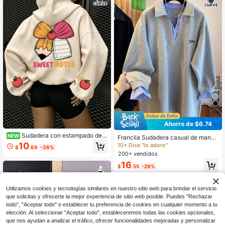
Ahorro de $6.74
Sudadera con estampado de l
NEW
Franclia Sudadera casual de manga
azo, manzana y letras, sudadera ca
larga con estampado de lazo, parch
10
10+ Dice "lo adoro"
$
.69
-36%
sual de manga larga con bolsillo par
es y rayas para mujer de talla grand
200+ vendidos
a mujer talla grande, adecuada para
e
atuendos de invierno, vacaciones,
16
$
.55
-29%
playa, otoño, Halloween, Navidad,
Año Nuevo. Adecuada para uso diar
io, salidas, vacaciones, playa, cump
Utilizamos cookies y tecnologías similares en nuestro sitio web para brindar el servicio
leaños, playa, fiestas, escuela, festi
que solicitas y ofrecerte la mejor experiencia de sitio web posible. Puedes "Rechazar
vales de música, vacaciones, despl
todo", "Aceptar todo" o establecer tu preferencia de cookies en cualquier momento a tu
azamientos, fitness, bodas, Año Nu
evo, moda, tops de invierno, atuend
elección. Al seleccionar "Aceptar todo", estableceremos todas las cookies opcionales,
os de otoño para mujer, ropa de vac
que nos ayudan a analizar el tráfico, ofrecer funcionalidades mejoradas y personalizar