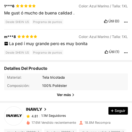
1***6
Color: Azul Marino / Talla: 1XL
Me
gust
ó
mucho
de
buena
calidad
.
Útil
(0)
Desde SHEIN US
Programa de puntos
m***8
Color: Azul Marino / Talla: 1XL
La
ped
í
muy
grande
pero
es
muy
bonita
Útil
(1)
Desde SHEIN US
Programa de puntos
Detalles Del Producto
Material:
Tela tricotada
1.1M Seguidores
4.81
Composición:
100% Poliéster
Ver más
1.1M Seguidores
4.81
INAWLY
Seguir
1.1M Seguidores
4.81
k***t
pagó
Hace 16 horas
17.6M Vendido recientemente
18.8M Recompra