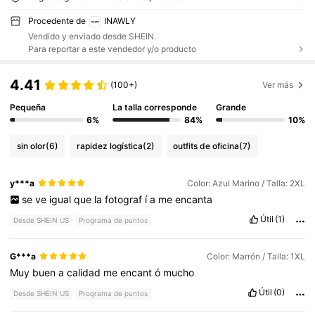
Procedente de
INAWLY
Vendido y enviado desde SHEIN.
Para reportar a este vendedor y/o producto
4.41
(100+)
Ver más
Pequeña
La talla corresponde
Grande
6%
84%
10%
sin olor
(6)
rapidez logística
(2)
outfits de oficina
(7)
y***a
Color: Azul Marino / Talla: 2XL
se
ve
igual
que
la
fotograf
í
a
me
encanta
Útil
(1)
Desde SHEIN US
Programa de puntos
G***a
Color: Marrón / Talla: 1XL
Muy
buen
a
calidad
me
encant
ó
mucho
Útil
(0)
Desde SHEIN US
Programa de puntos