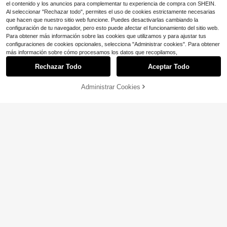
aciones para mujer
el contenido y los anuncios para complementar tu experiencia de compra con SHEIN.
Al seleccionar "Rechazar todo", permites el uso de cookies estrictamente necesarias
que hacen que nuestro sitio web funcione. Puedes desactivarlas cambiando la
configuración de tu navegador, pero esto puede afectar el funcionamiento del sitio web.
Para obtener más información sobre las cookies que utilizamos y para ajustar tus
configuraciones de cookies opcionales, selecciona "Administrar cookies". Para obtener
más información sobre cómo procesamos los datos que recopilamos,
Rechazar Todo
Aceptar Todo
Ahorro de $2.30
Administrar Cookies
SHEIN Clasi Sudadera talla grande,
¡43% DE DESCUENTO!
AÑADIR A LA BOLSA
diseño de patchwork cómodo y de
70+ vendidos
moda, casual y elegante para uso di
17
Franclia Sudadera holgada casual c
$
.79
-11%
ario, estilizador y amigable con la pi
on cuello polo, estampado floral y p
Solo quedan 6
el
arches de colores contrastantes par
12
a mujer, talla grande
$
.86
-43%