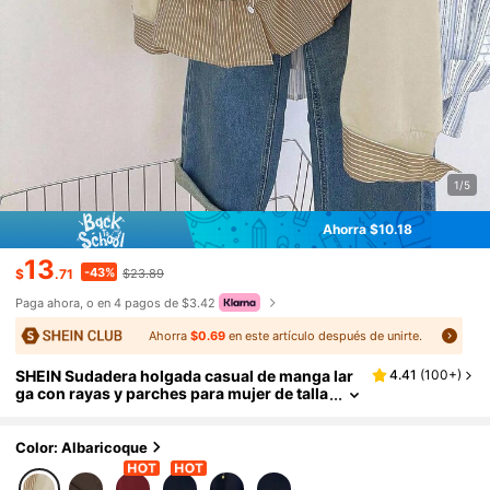
1/5
Ahorra $10.18
13
-43%
$
.71
$23.89
Paga ahora, o en 4 pagos de $3.42
Ahorra
$0.69
en este artículo después de unirte.
SHEIN Sudadera holgada casual de manga lar
4.41
(
100+
)
ga con rayas y parches para mujer de talla
grande
Color: Albaricoque