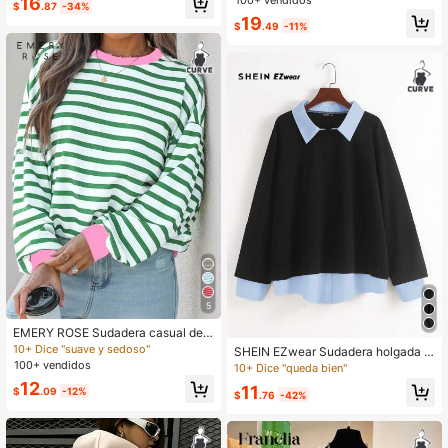
16
$
.87
-34%
19
$
.49
-11%
5
EMERY ROSE Sudadera casual de
manga larga a rayas verdes y rosa r
10+ Dice "suave y sedoso"
SHEIN EZwear Sudadera holgada d
ojo talla grande para mujer
100+ vendidos
e manga larga con cuello de contra
10+ Dice "queda bien"
ste para mujer de talla grande
12
11
$
.09
-12%
$
.76
-42%