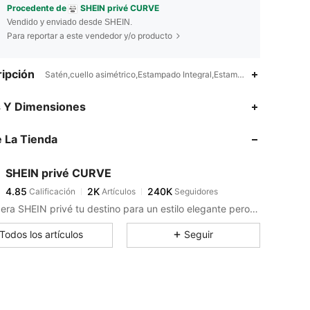
Procedente de
SHEIN privé CURVE
Vendido y enviado desde SHEIN.
Para reportar a este vendedor y/o producto
ipción
Satén,cuello asimétrico,Estampado Integral,Estampado en Textura,C
4.85
2K
240K
s Y Dimensiones
 La Tienda
4.85
2K
240K
SHEIN privé CURVE
4.85
2K
240K
Calificación
Artículos
Seguidores
s***e
pagó
Hace 1 día
Considera SHEIN privé tu destino para un estilo elegante pero sin esfuerzo.
4.85
2K
240K
Todos los artículos
Seguir
4.85
2K
240K
4.85
2K
240K