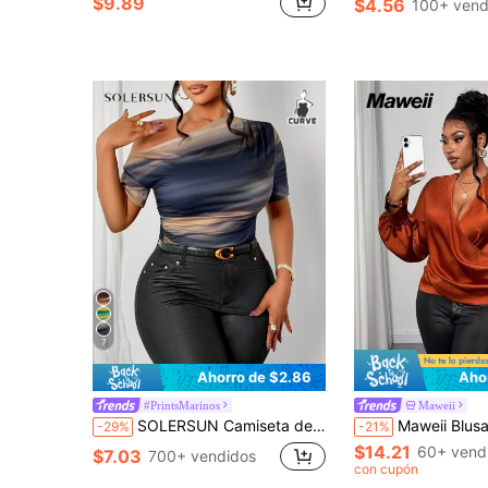
$9.89
$4.56
100+ vend
7
Ahorro de $2.86
Aho
#PrintsMarinos
Maweii
SOLERSUN Camiseta de talla grande con degradado tie-dye, hombros descubiertos y manga corta, versátil para uso casual diario.
Maweii Blusa de moda con pliegues, cuello en V superpuesto 
-29%
-21%
$14.21
60+ vend
$7.03
700+ vendidos
con cupón