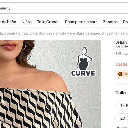
quishy
and down arrow keys to navigate search Búsqueda reciente and Busca y Encuentr
s de baño
Niños
Talla Grande
Ropa para hombre
Zapatos
Ro
lla grande
Blusas Extra Grandes
/
/
SHEIN 
artíst
ligera
SKU: s
de ofi
talla 
Desde
PR
Talla
12 
20 