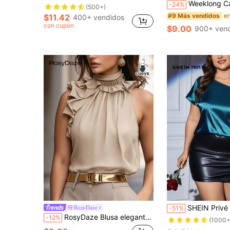
Weeklong Camiseta casual de vacaciones para mujer talla grande con est
-24%
(500+)
#9 Más vendidos
$11.42
400+ vendidos
con cupón
$9.00
900+ ven
SHEIN Privé Camisa de satén para el Día de San Valentín t
RosyDaze
-51%
RosyDaze Blusa elegante de estilo francés con cuello halter y volantes, camisa de gasa sin mangas sofisticada y madura para ir al trabajo
-12%
(1000+