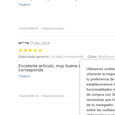
Traducir
Desde SHEIN US
Programa de puntos
m***0
17 Dec,2024
Adecuado general: La talla corresponde, Color: Multicolor, Talla: 3X
Adecuado general:
La talla corresponde
Color:
Multicolor
Excelente artículo, muy buena calidad, excelente p
Utilizamos cookies
corresponde
ofrecerte la mejo
Traducir
tu preferencia de
estableceremos to
funcionalidades m
de compra con SH
Desde SHEIN US
Programa de puntos
necesarias que h
de tu navegador, 
Ver Más Re
sobre las cookies