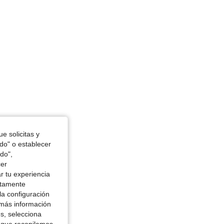
e solicitas y
odo" o establecer
do",
cer
r tu experiencia
ctamente
la configuración
 más información
es, selecciona