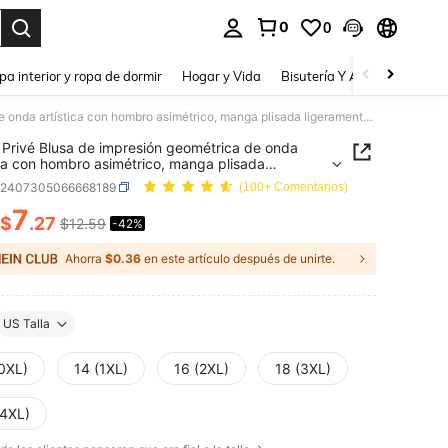
0
0
a. Press Enter to select.
pa interior y ropa de dormir
Hogar y Vida
Bisutería Y Accesorios
Be
SHEIN Privé Blusa de impresión geométrica de onda artística con hombro asimétrico, manga plisada ligeramente sexy para concierto de música, elegante y de oficina, dama chic de alta gama para té de la tarde, talla grande
Privé Blusa de impresión geométrica de onda
ica con hombro asimétrico, manga plisada
mente sexy para concierto de música, elegante y
z2407305066668189
(100+ Comentarios)
cina, dama chic de alta gama para té de la tarde,
grande
7
$
.27
$12.59
-42%
ICE AND AVAILABILITY
Ahorra
$0.36
en este artículo después de unirte.
US Talla
(0XL)
14 (1XL)
16 (2XL)
18 (3XL)
(4XL)