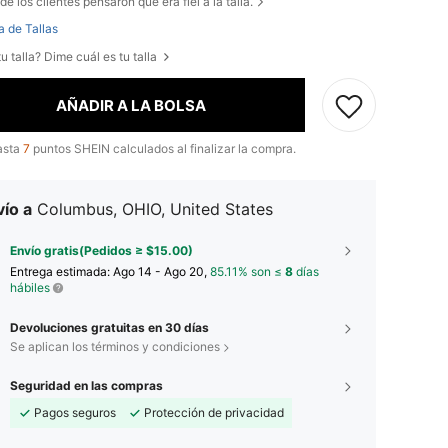
de los clientes pensaron que era fiel a la talla.
a de Tallas
u talla? Dime cuál es tu talla
AÑADIR A LA BOLSA
asta
7
puntos SHEIN calculados al finalizar la compra.
ío a
Columbus, OHIO, United States
Envío gratis(Pedidos ≥ $15.00)
Entrega estimada:
Ago 14 - Ago 20,
85.11% son ≤
8
días
hábiles
Devoluciones gratuitas en 30 días
Se aplican los términos y condiciones
Seguridad en las compras
Pagos seguros
Protección de privacidad