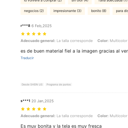
lo volveré a comprar (2)
sin olor (4)
Talla adecuada (1)
negocios (2)
impresionante (3)
bonito (8)
para di
r***8
6 Feb,2025
Adecuado general: La talla corresponde, Color: Multicolor, Talla: 0X
Adecuado general:
La talla corresponde
Color:
Multicolor
es de buen material fiel a la imagen gracias al v
Traducir
Desde SHEIN US
Programa de puntos
s***1
20 Jan,2025
Adecuado general: La talla corresponde, Color: Multicolor, Talla: 1X
Adecuado general:
La talla corresponde
Color:
Multicolor
Es muy bonita y la tela es muy fresca