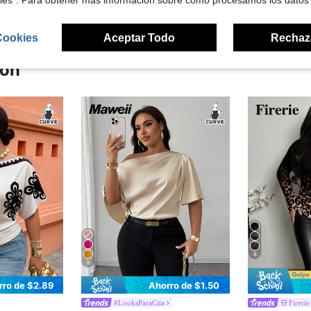
kies". Para obtener más información sobre cómo procesamos los datos
Cookies
Aceptar Todo
Rechaz
ron
8
8
rro de $2.89
Ahorro de $1.50
#LooksParaCita
Fireri