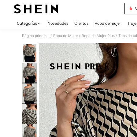
S
Use up 
Categorías
Novedades
Ofertas
Ropa de mujer
Traje
Página principal
Ropa de Mujer
Ropa de Mujer Plus
Tops de ta
/
/
/