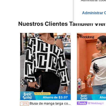
"Administrar coo
Administrar 
Nuestros Clientes También Vie
14
Ahorro de $3.07
Aho
Blusa de manga larga con estampado total, cuello asimétrico y un solo hombro, para mujer de talla grande, ropa de otoño
Weeklong
-21%