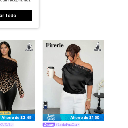
 que recopilamos,
ar Todo
Ahorro de $3.45
Ahorro de $1.50
e CURVE
#LooksParaCita