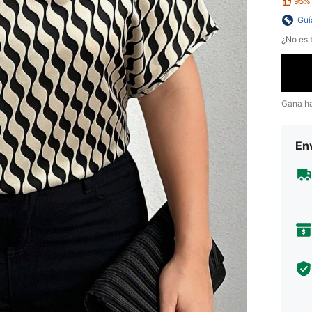
95%
Guí
¿No es t
Gana h
Env