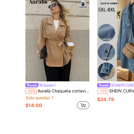
Auralis
SHEIN CUR
Auralis Chaqueta cortavientos de doble botonadura con cuello entallado, talla grande, otoño
SHEIN CURVE+ Chaqueta casual de mujer talla grande de unicolor con ma
-62%
-12%
Solo quedan 1
$24.79
$14.00