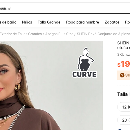
quishy
and down arrow keys to navigate search Búsqueda reciente and Busca y Encuentr
s de baño
Niños
Talla Grande
Ropa para hombre
Zapatos
Ro
Exterior de Tallas Grandes
Abrigos Plus Size
/
/
SHEIN 
otoño 
bufand
SKU: s
larga.
térmic
19
$
PR
Talla
12 
20 