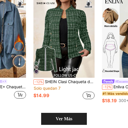
SHEIN Clasi Chaqueta de mujer talla grande con decoración de hebilla de metal y textura de tweed, elegante versátil para uso diario, casual, negocios, desplazamientos, moda de otoño invierno 2026
VE+
#Encanto
-12%
nga larga y bolsillo utilitario, primavera & otoño invierno otoño
Enliva Chaqueta cortavientos clásica de color caqui, de corte holgado
-12%
Solo quedan 7
#1 Más vendid
$14.99
$18.19
300+
Ver Más