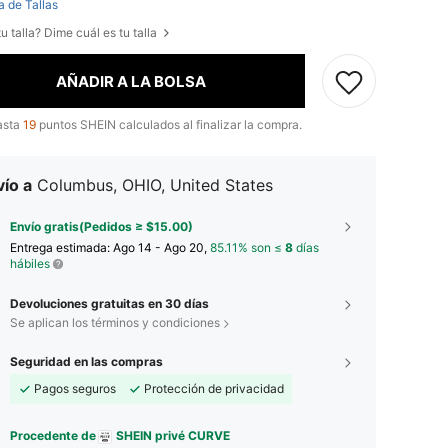
a de Tallas
u talla? Dime cuál es tu talla
AÑADIR A LA BOLSA
asta
19
puntos SHEIN calculados al finalizar la compra.
ío a
Columbus, OHIO, United States
Envío gratis(Pedidos ≥ $15.00)
Entrega estimada:
Ago 14 - Ago 20,
85.11% son ≤
8
días
hábiles
Devoluciones gratuitas en 30 días
Se aplican los términos y condiciones
Seguridad en las compras
Pagos seguros
Protección de privacidad
Procedente de
SHEIN privé CURVE