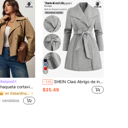
8
SHEIN Clasi Abrigo de invierno cálido de talla grande, unicolor, con cintura ceñida y cierre con cremallera
Atemporal
-12%
 y cómodo, de uso diario y versátil, para mujeres de talla grande en otoño e invierno, atuendos de otoño, estilo sencillo, abrigos de invierno
$35.49
en Gabardinas de talla grande
os
 vendidos