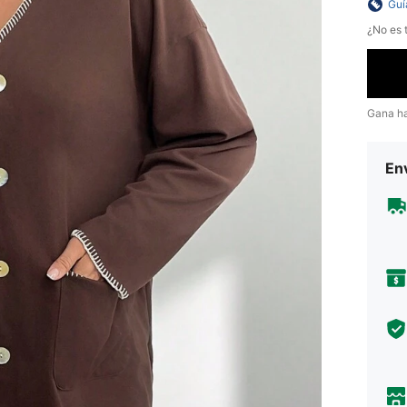
Guí
¿No es t
Gana h
Env