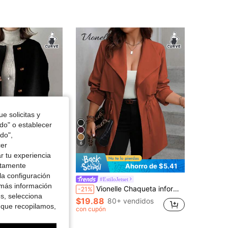
4.85
2K
240K
4.85
2K
240K
4.85
2K
240K
4.85
2K
240K
e solicitas y
odo" o establecer
do",
6
cer
r tu experiencia
ctamente
Ahorro de $9.64
Ahorro de $5.41
la configuración
 botones delanteros, cuello redondo, manga larga, abrigo de punto de unicolor, éxito de de otoño/invierno negro primavera
#EstiloJetset
 más información
Vionelle Chaqueta informal de manga larga con amarrar en el frente de unicolor, talla grande, para uso diario, ligera
-21%
es, selecciona
$19.88
80+ vendidos
 que recopilamos,
con cupón