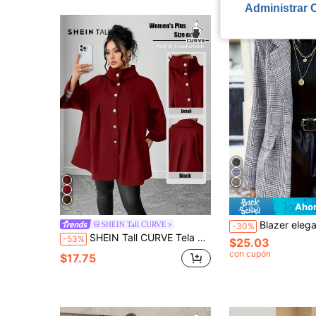
Administrar 
Ahor
Blazer elegante de moda para mujer talla grande, a cuadros vintage, chaqueta de manga larga a cuadros de 
SHEIN Tall CURVE
-30%
SHEIN Tall CURVE Tela de lana elegante y casual para damas de talla grande
-53%
$25.03
con cupón
$17.75