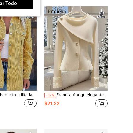
ar Todo
a utilitaria de mujer talla grande con cuello clásico retro, botones y bolsillos de pana
Franclia Abrigo elegante de unicolor para mujer de talla grande, otoño/invierno
-52%
$21.22