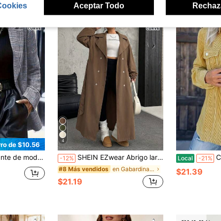
Cookies
Aceptar Todo
Rechaz
4
ro de $10.56
uso dual para ir al trabajo y casual, blazer a cuadros talla grande, chaqueta para mujer talla grande
SHEIN EZwear Abrigo largo tipo gabardina verde militar talla grande, otoño/invierno
Chaquet
-12%
Local
-21%
en Gabardinas de talla grande
#8 Más vendidos
$21.39
$21.19