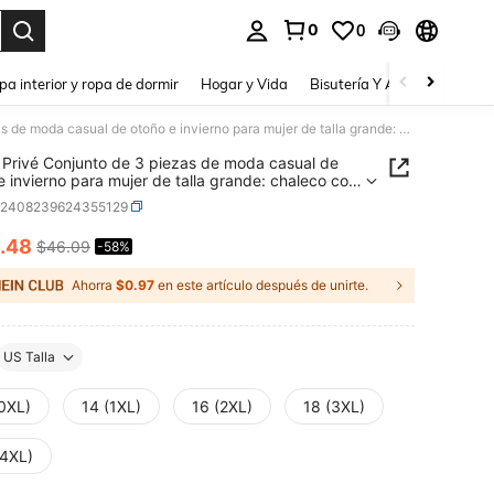
0
0
a. Press Enter to select.
pa interior y ropa de dormir
Hogar y Vida
Bisutería Y Accesorios
Be
SHEIN Privé Conjunto de 3 piezas de moda casual de otoño e invierno para mujer de talla grande: chaleco con bufanda marrón suelto y cómodo, y cárdigan de manga larga. Abrigos de invierno, blusas curvas, abrigos térmicos
Privé Conjunto de 3 piezas de moda casual de
e invierno para mujer de talla grande: chaleco con
a marrón suelto y cómodo, y cárdigan de manga
z2408239624355129
 Abrigos de invierno, blusas curvas, abrigos
os
.48
$46.09
-58%
ICE AND AVAILABILITY
Ahorra
$0.97
en este artículo después de unirte.
US Talla
(0XL)
14 (1XL)
16 (2XL)
18 (3XL)
(4XL)