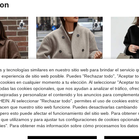
ron
 y tecnologías similares en nuestro sitio web para brindar el servicio qu
r experiencia de sitio web posible. Puedes "Rechazar todo", "Aceptar t
 cookies en cualquier momento a tu elección. Al seleccionar "Aceptar to
das las cookies opcionales, que nos ayudan a analizar el tráfico, ofre
9
ejoradas y personalizar el contenido y los anuncios para complementa
EIN. Al seleccionar "Rechazar todo", permites el uso de cookies estri
ro de $10.10
Ahorro de $9.34
acen que nuestro sitio web funcione. Puedes desactivarlas cambiando 
botones, puños plisados, tela suave de moda, estilo callejero, ajuste holgado cómodo, chaqueta ligera para primavera, otoño e invierno
EMERY ROSE Abrigo largo de doble botonadura y cuello en V de unicolor vintage, talla grande, ropa de abrigo cálida para mujer para ir al trabajo, otoño/invierno
Abrigo de talla grande de longitud media, cierre con
-30%
-30%
pero esto puede afectar el funcionamiento del sitio web. Para obtener
$22.95
en Abrigos de talla grande
#3 Más vendidos
 que utilizamos y para ajustar tus configuraciones de cookies opcional
con cupón
$22.15
90+ vendidos
kies". Para obtener más información sobre cómo procesamos los datos
con cupón