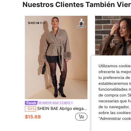
Nuestros Clientes También Vie
Utilizamos cookies
ofrecerte la mejo
tu preferencia de
6
estableceremos to
funcionalidades m
de compra con SH
Ahor
necesarias que h
Chaqueta de ante sintético marrón talla grande para mujer, hombros caídos, manga larga, detalle de cremallera plateada, bajo con cuatro 
SHEIN BAE CURVE
-30%
de tu navegador, 
SHEIN BAE Abrigo elegante de talla grande para mujer con puños de piel sintética de unicolor y hombros caídos, una prenda imprescindible para el otoño y el invierno, un abrigo corto para el trabajo y el calor, elegante y digno con cuello de piel, un abrigo popular para el otoño y el invierno
-53%
$23.99
sobre las cookies
con cupón
$15.68
"Administrar coo