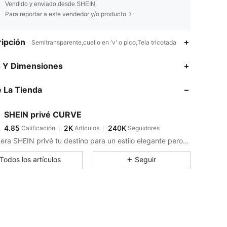
Vendido y enviado desde SHEIN.
Para reportar a este vendedor y/o producto
ipción
Semitransparente,cuello en 'v' o pico,Tela tricotada
4.85
2K
240K
s Y Dimensiones
 La Tienda
4.85
2K
240K
SHEIN privé CURVE
4.85
2K
240K
Calificación
Artículos
Seguidores
l***o
pagó
Hace 1 día
Considera SHEIN privé tu destino para un estilo elegante pero sin esfuerzo.
4.85
2K
240K
Todos los artículos
Seguir
4.85
2K
240K
4.85
2K
240K