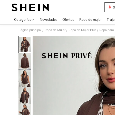
S
Use up 
Categorías
Novedades
Ofertas
Ropa de mujer
Traje
Página principal
Ropa de Mujer
Ropa de Mujer Plus
Ropa para 
/
/
/