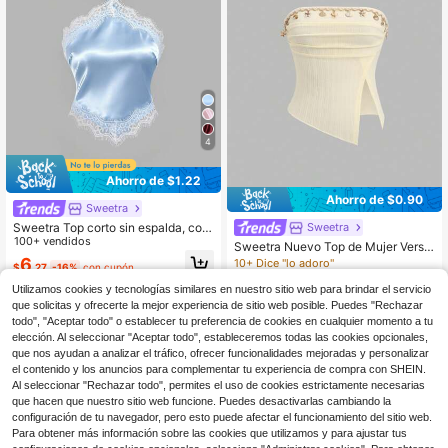
4
Ahorro de $1.22
Ahorro de $0.90
Sweetra
Sweetra Top corto sin espalda, con
Sweetra
cuello de corbata, ajustado, con par
100+ vendidos
Sweetra Nuevo Top de Mujer Versá
ches de encaje, sin mangas y sexy
til sin Tirantes con Cintura Fruncid
6
10+ Dice "lo adoro"
$
.27
-16%
con cupón
para mujeres, para el verano
a, Borlas de Concha y Efecto Arrug
50+ vendidos
ado para Playa y Vacaciones
Utilizamos cookies y tecnologías similares en nuestro sitio web para brindar el servicio
7
$
.19
-11%
que solicitas y ofrecerte la mejor experiencia de sitio web posible. Puedes "Rechazar
todo", "Aceptar todo" o establecer tu preferencia de cookies en cualquier momento a tu
elección. Al seleccionar "Aceptar todo", estableceremos todas las cookies opcionales,
que nos ayudan a analizar el tráfico, ofrecer funcionalidades mejoradas y personalizar
el contenido y los anuncios para complementar tu experiencia de compra con SHEIN.
Al seleccionar "Rechazar todo", permites el uso de cookies estrictamente necesarias
que hacen que nuestro sitio web funcione. Puedes desactivarlas cambiando la
configuración de tu navegador, pero esto puede afectar el funcionamiento del sitio web.
Para obtener más información sobre las cookies que utilizamos y para ajustar tus