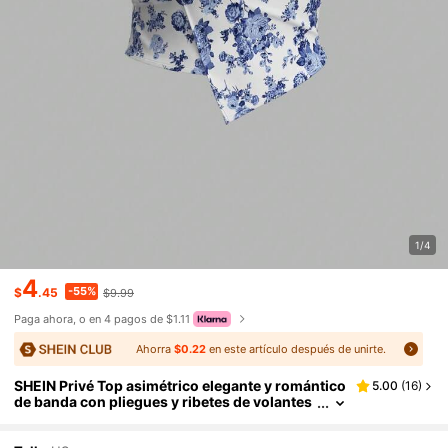
1/4
4
-55%
$
.45
$9.99
Paga ahora, o en 4 pagos de $1.11
Ahorra
$0.22
en este artículo después de unirte.
SHEIN Privé Top asimétrico elegante y romántico
5.00
(
16
)
de banda con pliegues y ribetes de volantes
impresos para mujeres en verano