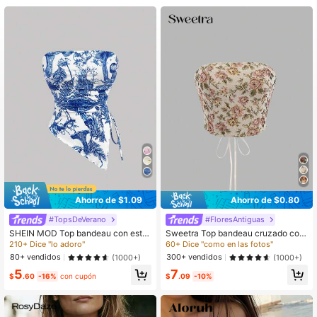
1.1M Seguidores
4.88
1.1M Seguidores
4.88
1.1M Seguidores
4.88
1.1M Seguidores
4.88
1.1M Seguidores
4.88
Ahorro de $1.09
Ahorro de $0.80
#TopsDeVerano
#FloresAntiguas
SHEIN MOD Top bandeau con esta
Sweetra Top bandeau cruzado con
1.1M Seguidores
4.88
mpado floral y borde asimétrico, ch
estampado floral y espalda descubi
210+ Dice "lo adoro"
60+ Dice "como en las fotos"
alecos retro, chalecos nómadas, blu
erta, estilo Y2K
80+ vendidos
300+ vendidos
(1000+)
(1000+)
sas de pirata, top de Año Nuevo, dis
5
7
fraz de vaquera, ropa de hippie par
$
.60
-16%
con cupón
$
.09
-10%
a mujer, top de corsé azul