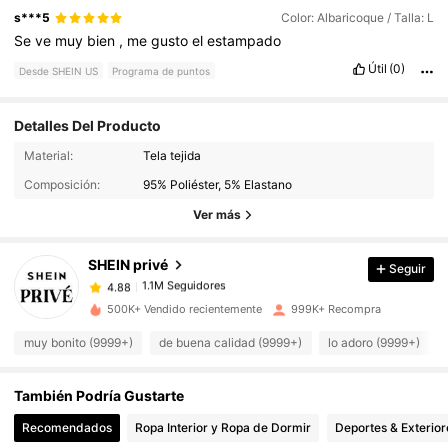
s***5
Color: Albaricoque / Talla: L
Se
ve
muy
bien
,
me
gusto
el
estampado
Útil
(0)
Desde SHEIN US
Programa de puntos
Detalles Del Producto
Material:
Tela tejida
1.1M Seguidores
4.88
Composición:
95% Poliéster, 5% Elastano
Ver más
1.1M Seguidores
4.88
SHEIN privé
Seguir
1.1M Seguidores
4.88
c***6
pagó
Hace 4 horas
500K+ Vendido recientemente
999K+ Recompra
muy bonito (9999+)
de buena calidad (9999+)
lo adoro (9999+)
1.1M Seguidores
4.88
También Podría Gustarte
1.1M Seguidores
4.88
Recomendados
Ropa Interior y Ropa de Dormir
Deportes & Exterior