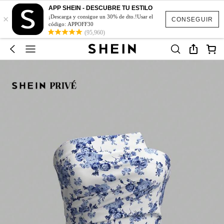
APP SHEIN - DESCUBRE TU ESTILO
×
¡Descarga y consigue un 30% de dto.!Usar el
CONSEGUIR
código: APPOFF30
(95,960)