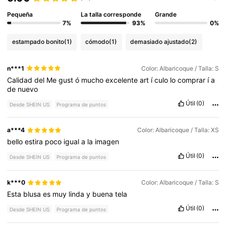
Pequeña
La talla corresponde
Grande
7%
93%
0%
estampado bonito
(1)
cómodo
(1)
demasiado ajustado
(2)
n***1
Color: Albaricoque / Talla: S
Calidad
del
Me
gust
ó
mucho
excelente
art
í
culo
lo
comprar
í
a
de
nuevo
Útil
(0)
Desde SHEIN US
Programa de puntos
a***4
Color: Albaricoque / Talla: XS
bello
estira
poco
igual
a
la
imagen
Útil
(0)
Desde SHEIN US
Programa de puntos
k***0
Color: Albaricoque / Talla: S
Esta
blusa
es
muy
linda
y
buena
tela
Útil
(0)
Desde SHEIN US
Programa de puntos