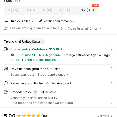
Talla
US
2 left
2
(XS)
4
(S)
6
(M)
8/10
(L)
12
(XL)
Guía de Tallas
Verificar mi tamaño
93%
encontró que era fiel a la talla
¿No es tu talla? Dinos
Envío a
United States
Envío gratis(Pedidos ≥ $15.00)
500 puntos SHEIN si llega tarde
Entrega estimada:
Ago 14 - Ago
20,
85.11% son ≤
8
días hábiles
Devoluciones gratuitas en 30 días
Se aplican los términos y condiciones
Pagos seguros · Protección de privacidad
Procedente de
SHEIN privé
Vendido y enviado desde SHEIN.
Para reportar a este vendedor y/o producto
5.00
(16)
Ver más