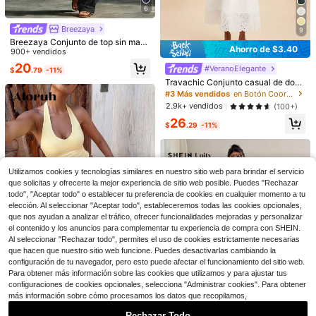
6
Breezaya
9
Breezaya Conjunto de top sin man
Ahorro de $3.40
gas con cuello en V y pantalones d
900+ vendidos
7
e pierna ancha de lino blanco estilo
20
#VeranoElegante
#3 Más vendidos
en Botón Coords de mujer
Ahorro de $14.36
$
.79
-11%
urbano casual para mujer
¡Casi agotado!
Travachic Conjunto casual de dos
Conjunto de 2 piezas de mujer para
piezas de color blanco sólido para
#3 Más vendidos
#3 Más vendidos
en Botón Coords de mujer
en Botón Coords de mujer
yoga, pilates y entrenamiento con t
¡Casi agotado!
uso diario, atuendos de verano par
¡Casi agotado!
¡Casi agotado!
2.9k+ vendidos
(100+)
op levantador de glúteos y pantalon
a mujer, para Pascua, atuendos de
21
es de pierna ancha, cómodo para v
#3 Más vendidos
en Botón Coords de mujer
$
.54
-40%
26
playa, atuendos de vacaciones, atu
9
$
.29
-11%
erano, vacaciones, citas y uso diari
¡Casi agotado!
endos de concierto, vestido de invit
o
ada de boda, con banda elástica aj
Vesra
ustable para adaptarse a diferentes
SHEIN Veneréa Conjunto de pantal
formas corporales, textura bordada
ones holgados de pierna ancha de
200+ vendidos
blanca, atuendos adecuados para
Utilizamos cookies y tecnologías similares en nuestro sitio web para brindar el servicio
unicolor para mujer de verano
16
vacaciones, citas, té de la tarde, es
que solicitas y ofrecerte la mejor experiencia de sitio web posible. Puedes "Rechazar
$
.59
-11%
tilo occidental, crucero, playa, isla,
todo", "Aceptar todo" o establecer tu preferencia de cookies en cualquier momento a tu
viaje por carretera, todas las estaci
elección. Al seleccionar "Aceptar todo", estableceremos todas las cookies opcionales,
ones, festival de música, vacacion
que nos ayudan a analizar el tráfico, ofrecer funcionalidades mejoradas y personalizar
es bohemias, vacaciones relajadas
el contenido y los anuncios para complementar tu experiencia de compra con SHEIN.
de otoño, blusas elegantes para mu
jer
Al seleccionar "Rechazar todo", permites el uso de cookies estrictamente necesarias
que hacen que nuestro sitio web funcione. Puedes desactivarlas cambiando la
configuración de tu navegador, pero esto puede afectar el funcionamiento del sitio web.
Para obtener más información sobre las cookies que utilizamos y para ajustar tus
Ahorro de $2.60
configuraciones de cookies opcionales, selecciona "Administrar cookies". Para obtener
#PicksParaiso
más información sobre cómo procesamos los datos que recopilamos,
11
Aloruh Conjunto de verano para mu
Rechazar Todo