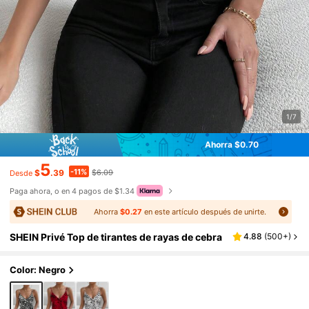
1/7
Ahorra $0.70
5
-11%
$
.39
$6.09
Desde
Paga ahora, o en 4 pagos de $1.34
Ahorra
$0.27
en este artículo después de unirte.
SHEIN Privé Top de tirantes de rayas de cebra
4.88
(
500+
)
Color: Negro