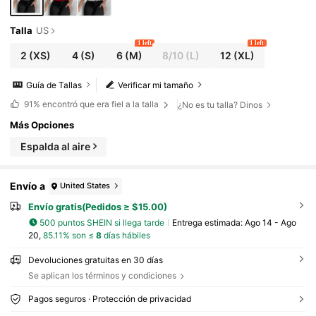
Talla
US
1 left
1 left
2
(XS)
4
(S)
6
(M)
8/10
(L)
12
(XL)
Guía de Tallas
Verificar mi tamaño
91%
encontró que era fiel a la talla
¿No es tu talla? Dinos
Más Opciones
Espalda al aire
Envío a
United States
Envío gratis(Pedidos ≥ $15.00)
500 puntos SHEIN si llega tarde
Entrega estimada:
Ago 14 - Ago
20,
85.11% son ≤
8
días hábiles
Devoluciones gratuitas en 30 días
Se aplican los términos y condiciones
Pagos seguros · Protección de privacidad