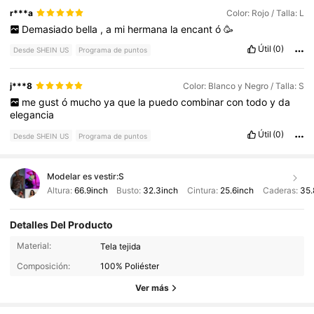
r***a
Color: Rojo / Talla: L
Demasiado
bella
,
a
mi
hermana
la
encant
ó
🥳
Útil
(0)
Desde SHEIN US
Programa de puntos
j***8
Color: Blanco y Negro / Talla: S
me
gust
ó
mucho
ya
que
la
puedo
combinar
con
todo
y
da
elegancia
Útil
(0)
Desde SHEIN US
Programa de puntos
Modelar es vestir:
S
Altura:
66.9inch
Busto:
32.3inch
Cintura:
25.6inch
Caderas:
35.
Detalles Del Producto
Material:
Tela tejida
1.1M Seguidores
4.88
Composición:
100% Poliéster
Ver más
1.1M Seguidores
4.88