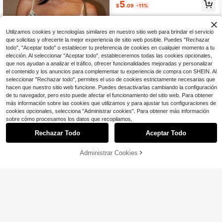
5
$
.09
-11%
Utilizamos cookies y tecnologías similares en nuestro sitio web para brindar el servicio
que solicitas y ofrecerte la mejor experiencia de sitio web posible. Puedes "Rechazar
todo", "Aceptar todo" o establecer tu preferencia de cookies en cualquier momento a tu
elección. Al seleccionar "Aceptar todo", estableceremos todas las cookies opcionales,
que nos ayudan a analizar el tráfico, ofrecer funcionalidades mejoradas y personalizar
el contenido y los anuncios para complementar tu experiencia de compra con SHEIN. Al
seleccionar "Rechazar todo", permites el uso de cookies estrictamente necesarias que
hacen que nuestro sitio web funcione. Puedes desactivarlas cambiando la configuración
de tu navegador, pero esto puede afectar el funcionamiento del sitio web. Para obtener
más información sobre las cookies que utilizamos y para ajustar tus configuraciones de
cookies opcionales, selecciona "Administrar cookies". Para obtener más información
Ahorro de $2.78
sobre cómo procesamos los datos que recopilamos,
Top de camisola de punto con esta
Rechazar Todo
Aceptar Todo
mpado de cebra, cuello en V, semitr
¡Casi agotado!
10
ansparente y ajustado, adecuado p
1.8k+ vendidos
ara uso diario casual de verano par
Administrar Cookies
AÑADIR A LA BOLSA
Ahorro de $1.60
¡11% DE DESCUENTO!
6
a mujeres
$
.71
-29%
con cupón
SHEIN LUNE Camisetas de tirantes
con estampado de cebra y fruncido
100+ vendidos
para mujer, últimas novedades, ropa
3
$
.29
-33%
casual de negocios