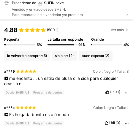
Procedente de
SHEIN privé
Vendido y enviado desde SHEIN.
Para reportar a este vendedor y/o producto
4.88
(500+)
Ver más
Pequeña
La talla corresponde
Grande
5%
91%
4%
lo volveré a comprar
(5)
sin olor
(12)
buen espesor
(2)
a***9
Color: Negro / Talla: S
me
encanto
...
un
estilo
de
blusa
cl
á
sica
para
cualquier
ocasi
ó
n
.
Útil
(1)
Desde SHEIN US
Programa de puntos
c***c
Color: Negro / Talla: L
Es
holgada
bonita
es
c
ó
moda
Útil
(0)
Desde SHEIN US
Programa de puntos