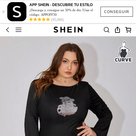
APP SHEIN - DESCUBRE TU ESTILO
×
¡Descarga y consigue un 30% de dto.!Usar el
CONSEGUIR
código: APPOFF30
(95,960)