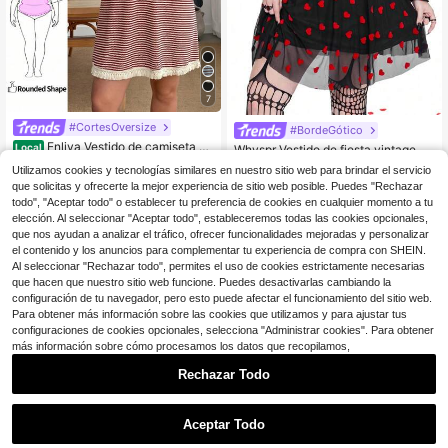
7
#CortesOversize
#BordeGótico
Enliva Vestido de camiseta ho
Local
Whyspr Vestido de fiesta vintage el
lgado de cuello redondo color burde
600+ vendidos
11
egante y sexy de encaje de malla p
$
.36
-56%
Utilizamos cookies y tecnologías similares en nuestro sitio web para brindar el servicio
os tradicional casual para mujeres d
13
ara tallas grandes para San Valentín
$
.91
-29%
que solicitas y ofrecerte la mejor experiencia de sitio web posible. Puedes "Rechazar
e talla grande, versátil para vacacio
nes de verano, para Body con form
todo", "Aceptar todo" o establecer tu preferencia de cookies en cualquier momento a tu
a de manzana y redondeado, cena
elección. Al seleccionar "Aceptar todo", estableceremos todas las cookies opcionales,
que nos ayudan a analizar el tráfico, ofrecer funcionalidades mejoradas y personalizar
el contenido y los anuncios para complementar tu experiencia de compra con SHEIN.
Al seleccionar "Rechazar todo", permites el uso de cookies estrictamente necesarias
que hacen que nuestro sitio web funcione. Puedes desactivarlas cambiando la
configuración de tu navegador, pero esto puede afectar el funcionamiento del sitio web.
Para obtener más información sobre las cookies que utilizamos y para ajustar tus
configuraciones de cookies opcionales, selecciona "Administrar cookies". Para obtener
más información sobre cómo procesamos los datos que recopilamos,
Rechazar Todo
Aceptar Todo