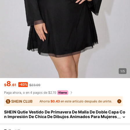
1/5
8
-63%
$
.61
$23.09
Paga ahora, o en 4 pagos de $2.15
Ahorra
$0.43
en este artículo después de unirte.
SHEIN Qutie Vestido De Primavera De Malla De Doble Capa Co
n Impresión De Chica De Dibujos Animados Para Mujeres
De Talla Grande