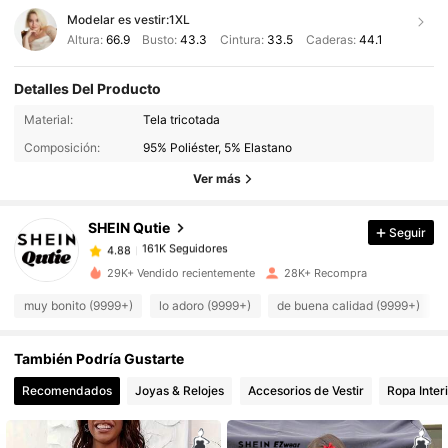
Modelar es vestir:
1XL
Altura:
66.9
Busto:
43.3
Cintura:
33.5
Caderas:
44.1
Detalles Del Producto
161K Seguidores
4.88
Material:
Tela tricotada
Composición:
95% Poliéster, 5% Elastano
161K Seguidores
4.88
Ver más
SHEIN Qutie
Seguir
161K Seguidores
4.88
1***7
pagó
Hace 1 día
29K+ Vendido recientemente
28K+ Recompra
161K Seguidores
4.88
muy bonito (9999+)
lo adoro (9999+)
de buena calidad (9999+)
También Podría Gustarte
161K Seguidores
4.88
Recomendados
Joyas & Relojes
Accesorios de Vestir
Ropa Inter
161K Seguidores
4.88