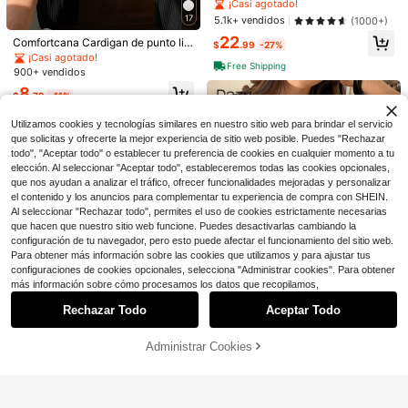
punto acanalado de unicolor y top
¡Casi agotado!
Suéter de punto jacquard con contr
Rafferiza
#1 Más vendidos
en Tela Cárdigans de mujer
de manga larga
17
5.1k+ vendidos
(1000+)
aste de color y diseño de camarón,
¡Casi agotado!
19
Rafferiza Cárdigan corto de punto a
$
.29
-11%
estilo casual vintage para mujer, oto
22
Comfortcana Cardigan de punto lis
canalado de unicolor elegante para
#1 Más vendidos
#1 Más vendidos
en Tela Cárdigans de mujer
en Tela Cárdigans de mujer
$
.99
-27%
ño/invierno, rojo
o ligero de manga larga para mujer,
mujer, otoño
¡Casi agotado!
5.9k+ vendidos
¡Casi agotado!
¡Casi agotado!
Free Shipping
negro, casual y elegante, para otoñ
900+ vendidos
#1 Más vendidos
en Tela Cárdigans de mujer
13
o, uso diario, primavera, verano, pla
$
.09
-11%
8
ya y vacaciones
¡Casi agotado!
$
.79
-11%
Utilizamos cookies y tecnologías similares en nuestro sitio web para brindar el servicio
que solicitas y ofrecerte la mejor experiencia de sitio web posible. Puedes "Rechazar
todo", "Aceptar todo" o establecer tu preferencia de cookies en cualquier momento a tu
elección. Al seleccionar "Aceptar todo", estableceremos todas las cookies opcionales,
que nos ayudan a analizar el tráfico, ofrecer funcionalidades mejoradas y personalizar
el contenido y los anuncios para complementar tu experiencia de compra con SHEIN.
Al seleccionar "Rechazar todo", permites el uso de cookies estrictamente necesarias
que hacen que nuestro sitio web funcione. Puedes desactivarlas cambiando la
configuración de tu navegador, pero esto puede afectar el funcionamiento del sitio web.
Para obtener más información sobre las cookies que utilizamos y para ajustar tus
configuraciones de cookies opcionales, selecciona "Administrar cookies". Para obtener
Mostrar artículos similares con stock
Ver todo
18
más información sobre cómo procesamos los datos que recopilamos,
Ahorro de $5.45
Rechazar Todo
Aceptar Todo
Lo sentimos, este producto está agotado.
4
Venta Flash
Ahorro de $2.27
LOCAL BOY - Camiseta de ho
Local
mbre de 100% algodón con impresi
Administrar Cookies
#2 Más vendidos
en Bebé azul Camisetas de hombre
AGOTADO
#Elementos básicos de punto
Ahorro de $5.21
ón de doble cara, camisetas gráfica
9
500+ vendidos
DAZY Cardigan de mujer de unicol
s vintage, cuello redondo cómodo,
5
Camiseta de algodón oversiz
or super corto con lazo, sexy y liger
Local
manga corta, ropa de hombre que p
Flirla Cárdigan corto de punto huec
¡Casi agotado!
$
.83
-48%
e para hombre con estampado gráfi
200+ vendidos
o para verano, playa, vacaciones y
uede ser un regalo
o de unicolor casual de primavera/
1.6k+ vendidos
(1000+)
1k+ vendidos
co audaz "Fe sobre el miedo", cuell
escuela