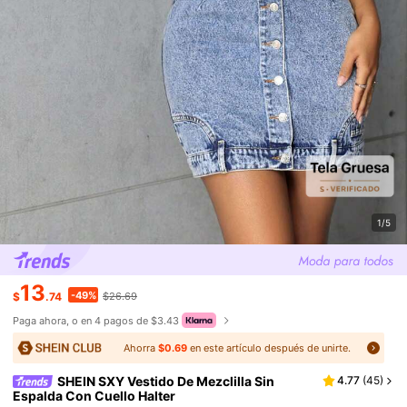
1/5
13
-49%
$
.74
$26.69
Paga ahora, o en 4 pagos de $3.43
Ahorra
$0.69
en este artículo después de unirte.
SHEIN SXY Vestido De Mezclilla Sin
4.77
(
45
)
Espalda Con Cuello Halter