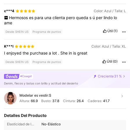
c***4
Color: Azul / Talla: L
Hermosos
es
para
una
clienta
pero
queda
s
ú
per
lindo
lo
ame
Útil
(1)
Desde SHEIN US
Programa de puntos
K***l
Color: Azul / Talla: XL
I
enjoyed
the
purchase
a
lot
.
She
in
is
great
Útil
(0)
Desde SHEIN US
Programa de puntos
Creciente
31 %
#Cowgirl
Denim, flecos y botas con brillo y actitud del desierto
Modelar es vestir:
S
Altura:
66.9
Busto:
37.8
Cintura:
26.4
Caderas:
41.7
Detalles Del Producto
Elasticidad de la tela:
No-Elástico