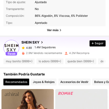
Tipo de ajuste:
Ajustado
Transparente:
No
1.4M Seguidores
4.88
Composición:
86% Algodón, 8% Viscosa, 6% Poliéster
Tipo:
Apretado
1.4M Seguidores
4.88
Ver más
SHEIN SXY
Seguir
1.4M Seguidores
4.88
m***8
pagó
Hace 1 horas
2.9M Vendido recientemente
4.2M Recompra
1.4M Seguidores
4.88
muy bonito (9999+)
lo adoro (9999+)
queda bien (9999+)
de bu
También Podría Gustarte
1.4M Seguidores
4.88
Recomendados
Joyas & Relojes
Accesorios de Vestir
Bolsos y E
1.4M Seguidores
4.88
1.4M Seguidores
4.88