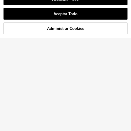
Aceptar Todo
Administrar Cookies
¡49% DE DESCUENTO!
AÑADIR A LA BOLSA