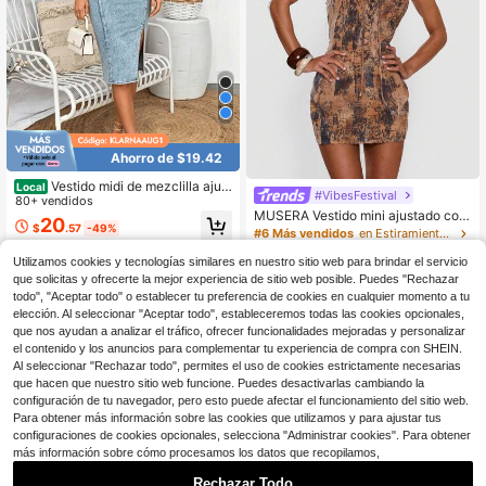
Ahorro de $19.42
Vestido midi de mezclilla ajust
Local
#VibesFestival
ado y sexy para mujer, de ajuste ce
80+ vendidos
MUSERA Vestido mini ajustado con
ñido, con escote en U, lavado de je
20
$
.57
-49%
estampado total de mezclilla, cuello
ans, vestido lápiz para club, fiesta y
#6 Más vendidos
en Estiramiento medio Vestidos de mezclilla para m
halter, detalle de cordones, para ver
salida nocturna, tallas S-XXL.
1k+ vendidos
Free Shipping
ano, festival, vacaciones, lindo, sex
Utilizamos cookies y tecnologías similares en nuestro sitio web para brindar el servicio
25
y, vaquera, primavera, Ibiza, bohem
que solicitas y ofrecerte la mejor experiencia de sitio web posible. Puedes "Rechazar
$
.29
-11%
io, occidental, country, rave, salida
todo", "Aceptar todo" o establecer tu preferencia de cookies en cualquier momento a tu
nocturna, gráfico, invierno, fiesta en
elección. Al seleccionar "Aceptar todo", estableceremos todas las cookies opcionales,
Nashville, elegante
que nos ayudan a analizar el tráfico, ofrecer funcionalidades mejoradas y personalizar
el contenido y los anuncios para complementar tu experiencia de compra con SHEIN.
Al seleccionar "Rechazar todo", permites el uso de cookies estrictamente necesarias
que hacen que nuestro sitio web funcione. Puedes desactivarlas cambiando la
configuración de tu navegador, pero esto puede afectar el funcionamiento del sitio web.
Para obtener más información sobre las cookies que utilizamos y para ajustar tus
configuraciones de cookies opcionales, selecciona "Administrar cookies". Para obtener
más información sobre cómo procesamos los datos que recopilamos,
Rechazar Todo