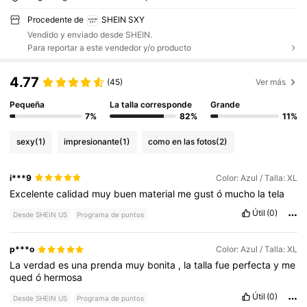
Procedente de
SHEIN SXY
Vendido y enviado desde SHEIN.
Para reportar a este vendedor y/o producto
4.77
(45)
Ver más
Pequeña
La talla corresponde
Grande
7%
82%
11%
sexy
(1)
impresionante
(1)
como en las fotos
(2)
i***9
Color: Azul / Talla: XL
Excelente
calidad
muy
buen
material
me
gust
ó
mucho
la
tela
Útil
(0)
Desde SHEIN US
Programa de puntos
p***o
Color: Azul / Talla: XL
La
verdad
es
una
prenda
muy
bonita
,
la
talla
fue
perfecta
y
me
qued
ó
hermosa
Útil
(0)
Desde SHEIN US
Programa de puntos