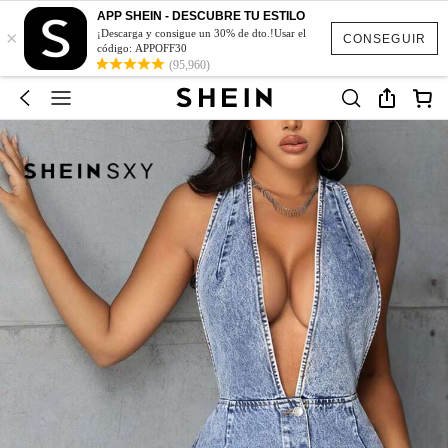
APP SHEIN - DESCUBRE TU ESTILO
×
¡Descarga y consigue un 30% de dto.!Usar el
CONSEGUIR
código: APPOFF30
(95,960)