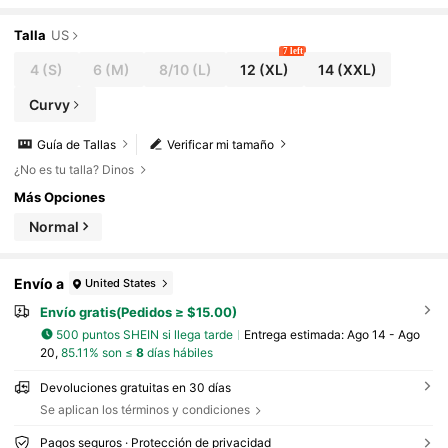
Talla
US
7 left
4
(S)
6
(M)
8/10
(L)
12
(XL)
14
(XXL)
Curvy
Guía de Tallas
Verificar mi tamaño
¿No es tu talla? Dinos
Más Opciones
Normal
Envío a
United States
Envío gratis(Pedidos ≥ $15.00)
500 puntos SHEIN si llega tarde
Entrega estimada:
Ago 14 - Ago
20,
85.11% son ≤
8
días hábiles
Devoluciones gratuitas en 30 días
Se aplican los términos y condiciones
Pagos seguros · Protección de privacidad