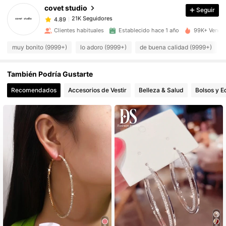
covet studio
Seguir
21K Seguidores
4.89
t***a
pagó
Hace 9 horas
Clientes habituales
Establecido hace 1 año
99K+ Vendid
21K Seguidores
4.89
muy bonito (9999+)
lo adoro (9999+)
de buena calidad (9999+)
También Podría Gustarte
21K Seguidores
4.89
Recomendados
Accesorios de Vestir
Belleza & Salud
Bolsos y E
21K Seguidores
4.89
21K Seguidores
4.89
21K Seguidores
4.89
21K Seguidores
4.89