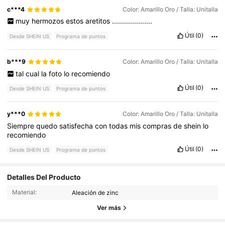
c***4
Color: Amarillo Oro / Talla: Unitalla
muy
hermozos
estos
aretitos
....................
Útil
(0)
Desde SHEIN US
Programa de puntos
b***9
Color: Amarillo Oro / Talla: Unitalla
tal
cual
la
foto
lo
recomiendo
Útil
(0)
Desde SHEIN US
Programa de puntos
y***0
Color: Amarillo Oro / Talla: Unitalla
Siempre
quedo
satisfecha
con
todas
mis
compras
de
shein
lo
recomiendo
Útil
(0)
Desde SHEIN US
Programa de puntos
21K Seguidores
4.89
Detalles Del Producto
Material:
Aleación de zinc
21K Seguidores
4.89
Ver más