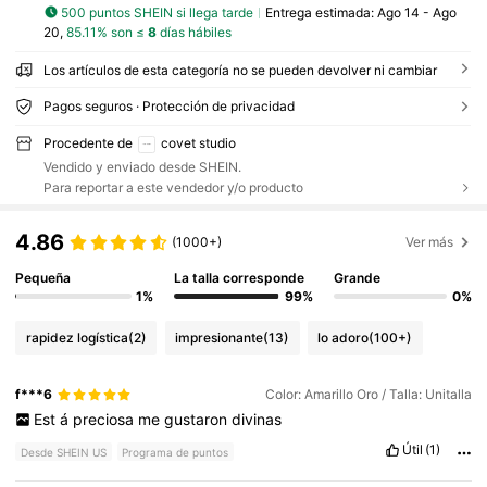
500 puntos SHEIN si llega tarde
Entrega estimada:
Ago 14 - Ago
20,
85.11% son ≤
8
días hábiles
Los artículos de esta categoría no se pueden devolver ni cambiar
Pagos seguros · Protección de privacidad
Procedente de
covet studio
Vendido y enviado desde SHEIN.
Para reportar a este vendedor y/o producto
4.86
(1000+)
Ver más
Pequeña
La talla corresponde
Grande
1%
99%
0%
rapidez logística
(2)
impresionante
(13)
lo adoro
(100+)
f***6
Color: Amarillo Oro / Talla: Unitalla
Est
á
preciosa
me
gustaron
divinas
Útil
(1)
Desde SHEIN US
Programa de puntos