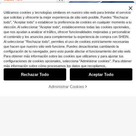
¡Casi agotado!
Utilizamos cookies y tecnologías similares en nuestro sitio web para brindar el servicio
que solicitas y ofrecerte la mejor experiencia de sitio web posible. Puedes "Rechazar
todo", "Aceptar todo" o establecer tu preferencia de cookies en cualquier momento a tu
elección. Al seleccionar "Aceptar todo", estableceremos todas las cookies opcionales,
que nos ayudan a analizar el tráfico, ofrecer funcionalidades mejoradas y personalizar
el contenido y los anuncios para complementar tu experiencia de compra con SHEIN.
Al seleccionar "Rechazar todo", permites el uso de cookies estrictamente necesarias
que hacen que nuestro sitio web funcione. Puedes desactivarlas cambiando la
configuración de tu navegador, pero esto puede afectar el funcionamiento del sitio web.
Para obtener más información sobre las cookies que utilizamos y para ajustar tus
configuraciones de cookies opcionales, selecciona "Administrar cookies". Para obtener
más información sobre cómo procesamos los datos que recopilamos,
Rechazar Todo
Aceptar Todo
4
#9 Más vendidos
en Casual Pendientes De Mujer
Ahorro de $0.31
Administrar Cookies
¡Casi agotado!
AÑADIR A LA BOLSA
¡11% DE DESCUENTO!
Clientes habituales
#9 Más vendidos
#9 Más vendidos
en Casual Pendientes De Mujer
en Casual Pendientes De Mujer
1 Caja de Tapones para Pendientes,
¡Casi agotado!
Tapones de Silicona para Pendient
¡Casi agotado!
¡Casi agotado!
Clientes habituales
1 par de pendientes de aro minimali
es, Tapones de Goma Transparente
stas de moda para mujer para fiest
Clientes habituales
Clientes habituales
#9 Más vendidos
en Casual Pendientes De Mujer
7.6k+ vendidos
(500+)
¡Casi agotado!
¡Casi agotado!
s para Pendientes, Tapones de Orej
a, joyería de acero inoxidable
¡Casi agotado!
Clientes habituales
Clientes habituales
400+ vendidos
(1000+)
1
a Suaves con Almohadillas, Tapone
$
.69
-16%
con cupón
Clientes habituales
s de Pendientes Hipoalergénicos de
¡Casi agotado!
1
$
.70
-11%
Repuesto, Accesorios de Pendiente
Clientes habituales
s Adecuados para el Uso Diario de
Mujeres (Incluye Caja de Almacena
miento de Joyas Transparente), Ac
cesorios de Joyería DIY Tapones de