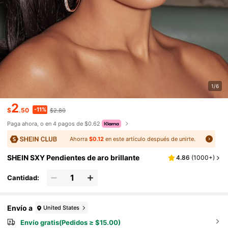
1/6
2
-11%
$
.50
$2.80
Paga ahora, o en 4 pagos de $0.62
Ahorra
$0.12
en este artículo después de unirte.
SHEIN SXY Pendientes de aro brillante
4.86
(
1000+
)
Cantidad:
Envío a
United States
Envío gratis(Pedidos ≥ $15.00)