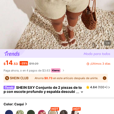
1/9
14
-25%
¡Últimos 3 días
$
.53
$19.29
Paga ahora, o en 4 pagos de $3.63
Ahorra
$0.73
en este artículo después de unirte.
SHEIN SXY Conjunto de 2 piezas de to
4.64
(
100+
)
p con escote profundo y espalda descubi
erta & shorts para mujer talla grande, lino
verde para verano, playa, vacaciones y días fe
stivos
Color: Caqui