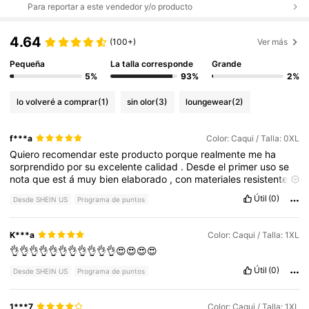
Para reportar a este vendedor y/o producto
4.64
(100+)
Ver más
Pequeña
La talla corresponde
Grande
5%
93%
2%
lo volveré a comprar
(1)
sin olor
(3)
loungewear
(2)
f***a
Color: Caqui / Talla: 0XL
Quiero
recomendar
este
producto
porque
realmente
me
ha
sorprendido
por
su
excelente
calidad
.
Desde
el
primer
uso
se
nota
que
est
á
muy
bien
elaborado
,
con
materiales
resistentes
y
un
acabado
impecable
.
Adem
á
s
,
cumple
perfectamente
Útil
(0)
Desde SHEIN US
Programa de puntos
con
lo
que
promete
y
ofrece
muy
buenos
resultados
.
Es
una
opci
ó
n
confiable
para
quienes
buscan
durabilidad
,
buen
rendimiento
y
una
excelente
relaci
ó
n
entre
calidad
y
precio
.
K***a
Color: Caqui / Talla: 1XL
Sin
duda
,
es
un
producto
que
vale
la
pena
adquirir
y
que
👌👌👌👌👌👌👌👌👌👌👌😍😍😍😍
recomendar
í
a
a
familiares
y
amigos
.
Mi
experiencia
ha
sido
muy
positiva
y
considero
que
destaca
frente
a
otras
opciones
Útil
(0)
Desde SHEIN US
Programa de puntos
disponibles
en
el
mercado
.
1***7
Color: Caqui / Talla: 1XL