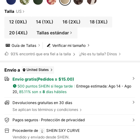
Talla
US
12
(0XL)
14
(1XL)
16
(2XL)
18
(3XL)
20
(4XL)
Tallas estándar
Guía de Tallas
Verificar mi tamaño
93%
encontró que era fiel a la talla
¿No es tu talla? Dinos
Envío a
United States
Envío gratis(Pedidos ≥ $15.00)
500 puntos SHEIN si llega tarde
Entrega estimada:
Ago 14 - Ago
20,
85.11% son ≤
8
días hábiles
Devoluciones gratuitas en 30 días
Se aplican los términos y condiciones
Pagos seguros · Protección de privacidad
Procedente de
SHEIN SXY CURVE
Vendido y enviado desde SHEIN.