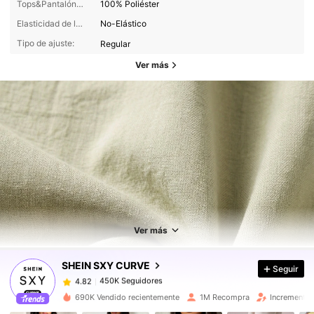
Tops&Pantalón Composición:
100% Poliéster
Elasticidad de la tela:
No-Elástico
Tipo de ajuste:
Regular
Ver más
450K Seguidores
4.82
450K Seguidores
4.82
Ver más
SHEIN SXY CURVE
Seguir
450K Seguidores
4.82
1***x
pagó
Hace 9 horas
690K Vendido recientemente
1M Recompra
Incremento 