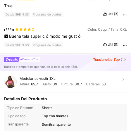
True
…….
……………………..
Útil
(3)
Desde SHEIN US
Programa de puntos
r***n
Color: Caqui / Talla: 0XL
Buena
tela
super
c
ó
modo
me
gust
ó
Útil
(0)
Desde SHEIN US
Programa de puntos
Tendencias
Top 1
#BasicosChic
Básicos atemporales que van de la calle al chic fácil.
Modelar es vestir:
1XL
Altura:
65.7
Busto:
39
Cintura:
30.7
Caderas:
50
Detalles Del Producto
Tipo de Bottom:
Shorts
Tipo de top:
Top con tirantes
Transparente:
Semitransparente