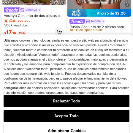
5
8
Veslaya
Ahorro de $2.20
Veslaya Conjunto de dos piezas par
a mujer talla grande primavera/vera
¡Casi agotado!
Rustia
#1 Más vendidos
en Bermudas Co-Ords de Talla Grande
no 2026, top sin mangas con cuello
500+ vendidos
10+ Dice "queda bien"
Rustia Conjunto de 2 piezas para m
anudado ligeramente holgado y pan
ujer talla grande, camiseta de mang
17
#1 Más vendidos
#1 Más vendidos
en Bermudas Co-Ords de Talla Grande
en Bermudas Co-Ords de Talla Grande
talones largos de pierna ancha, bási
$
.16
-25%
a corta asimétrica con cuello asimé
co versátil, casual cómodo, elegant
10+ Dice "queda bien"
10+ Dice "queda bien"
3.3k+ vendidos
(100+)
trico + shorts a rayas, elegante y lin
e romántico clásico, para playa, ce
Utilizamos cookies y tecnologías similares en nuestro sitio web para brindar el servicio
#1 Más vendidos
en Bermudas Co-Ords de Talla Grande
17
do, casual para vacaciones y hogar,
na, aniversario, graduación, crucer
$
.29
-11%
con cupón
que solicitas y ofrecerte la mejor experiencia de sitio web posible. Puedes "Rechazar
10+ Dice "queda bien"
primavera-verano
o, viaje, oficina y múltiples ocasion
todo", "Aceptar todo" o establecer tu preferencia de cookies en cualquier momento a tu
es
elección. Al seleccionar "Aceptar todo", estableceremos todas las cookies opcionales,
que nos ayudan a analizar el tráfico, ofrecer funcionalidades mejoradas y personalizar
el contenido y los anuncios para complementar tu experiencia de compra con SHEIN.
Al seleccionar "Rechazar todo", permites el uso de cookies estrictamente necesarias
que hacen que nuestro sitio web funcione. Puedes desactivarlas cambiando la
configuración de tu navegador, pero esto puede afectar el funcionamiento del sitio web.
Para obtener más información sobre las cookies que utilizamos y para ajustar tus
configuraciones de cookies opcionales, selecciona "Administrar cookies". Para obtener
más información sobre cómo procesamos los datos que recopilamos,
Rechazar Todo
Aceptar Todo
11
5
Breezaya CURVE
Administrar Cookies
¡25% DE DESCUENTO!
AÑADIR A LA BOLSA