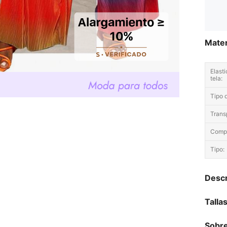
Mater
Elasti
tela:
Tipo d
Trans
Compo
Tipo:
Descr
Talla
Sobre