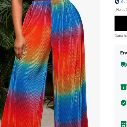
Guí
¿No es t
Gana h
Env