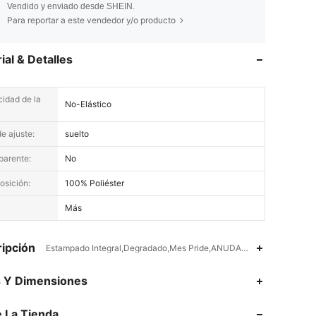
Vendido y enviado desde SHEIN.
Para reportar a este vendedor y/o producto
ial & Detalles
cidad de la
No-Elástico
e ajuste:
suelto
parente:
No
sición:
100% Poliéster
Más
ipción
Estampado Integral,Degradado,Mes Pride,ANUDADO,Nudo,Espalda al
4.82
3.2K
450K
s Y Dimensiones
 La Tienda
4.82
3.2K
450K