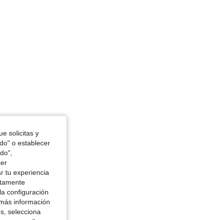
4.82
3.2K
450K
e solicitas y
odo" o establecer
do",
cer
r tu experiencia
ctamente
la configuración
 más información
es, selecciona