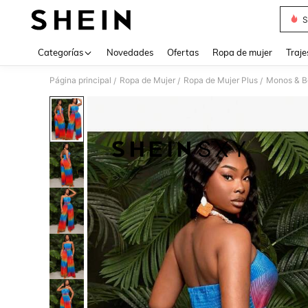
S
Use up 
Categorías
Novedades
Ofertas
Ropa de mujer
Traje
Página principal
Ropa de Mujer
Ropa de Mujer Plus
Monos & B
/
/
/