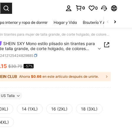
0
0
a. Press Enter to select.
pa interior y ropa de dormir
Hogar y Vida
Bisutería Y Accesorios
Be
SHEIN SXY Mono estilo plisado sin tirantes para mujer de talla grande, de corte holgado, de colores llamativos, adecuado para la playa, vacaciones, fiesta, cita, cumpleaños, despedida de soltera, look lindo y casual, para ir de compras, salir, que estiliza la figura y realza la silueta
SHEIN SXY Mono estilo plisado sin tirantes para
de talla grande, de corte holgado, de colores
ivos, adecuado para la playa, vacaciones, fiesta,
z2412125424829885
cumpleaños, despedida de soltera, look lindo y
 para ir de compras, salir, que estiliza la figura y
.15
$30.79
-57%
ICE AND AVAILABILITY
la silueta
Ahorra
$0.66
en este artículo después de unirte.
US Talla
(0XL)
14 (1XL)
16 (2XL)
18 (3XL)
(4XL)