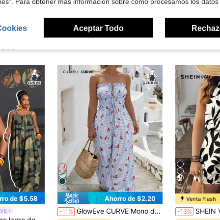
kies". Para obtener más información sobre cómo procesamos los datos
Cookies
Aceptar Todo
Rechaz
ron
4
rro de $5.58
Ahorro de $2.20
Venta Flash
GlowEve CURVE Mono de tirantes con lazo a rayas casual para mujer talla grande, primavera/verano
SHEIN VCAY Mono estampado co
RVE
-11%
-13%
ntalones sueltos de unicolor para mujer, mono de fiesta sin mangas de verano