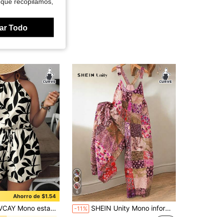
 que recopilamos,
ar Todo
6
Ahorro de $1.54
n silueta de hoja para talla grande, ideal para días festivos
SHEIN Unity Mono informal con estampado floral bohemio para mujer talla grande, adecuado para vacaciones
-11%