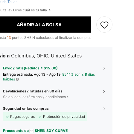
a de Tallas
u talla? Dime cuál es tu talla
AÑADIR A LA BOLSA
asta
13
puntos SHEIN calculados al finalizar la compra.
ío a
Columbus, OHIO, United States
Envío gratis(Pedidos ≥ $15.00)
Entrega estimada:
Ago 13 - Ago 19,
85.11% son ≤
8
días
hábiles
Devoluciones gratuitas en 30 días
Se aplican los términos y condiciones
Seguridad en las compras
Pagos seguros
Protección de privacidad
Procedente de
SHEIN SXY CURVE