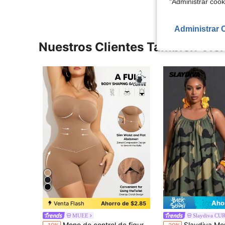
"Administrar coo
Administrar 
Nuestros Clientes También Vie
Aho
Venta Flash
Ahorro de $2.85
MUEE
Slaydiva CU
en Tela Monos y bodies de talla grande
#2 Más vendidos
Mono de control de figura sin tirantes de talla grande para verano
Slaydiva Mono largo de estilo boho para mujer, mono de pierna ancha para mujer, pa