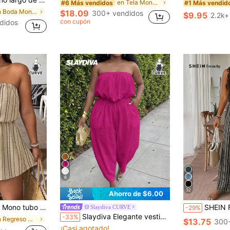
en Tela Monos y bodies de talla grande
#6 Más vendidos
#1 Más vendid
en Boda Monos y bodies de talla grande
$18.09
300+ vendidos
$9.95
2.2k+
con cupón
didos
6
32
Ahorro de $6.00
para mujer talla grande, primavera-verano
SHEIN Frenchy Mono de pierna ancha con estam
Slaydiva CURVE
-29%
Slaydiva Elegante vestido de una pieza para vacaciones/ocio con cintura elástica cómoda, sin tirantes
-33%
en Regreso Monos y bodies de talla grande
$13.75
300+
¡Casi agotado!