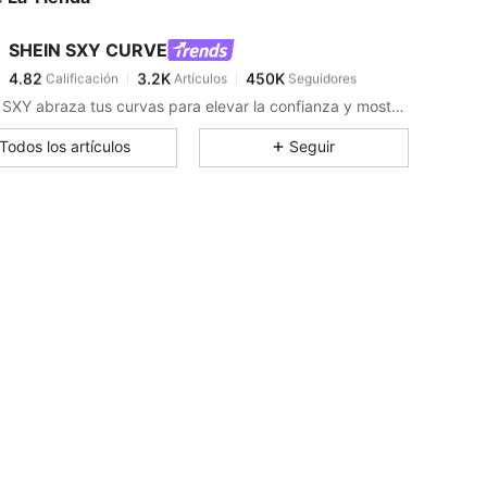
SHEIN SXY CURVE
4.82
3.2K
450K
Calificación
Artículos
Seguidores
L***a
pagó
Hace 1 día
SHEIN SXY abraza tus curvas para elevar la confianza y mostrar tu lado más sexy.
4.82
3.2K
450K
Todos los artículos
Seguir
4.82
3.2K
450K
4.82
3.2K
450K
4.82
3.2K
450K
4.82
3.2K
450K
4.82
3.2K
450K