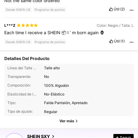
Not
the
same
color
ordered
Útil
(2)
Desde SHEIN US
Programa de puntos
L***Z
Color: Negro / Talla: L
Each
time
I
receive
a
SHEIN
📦
I
’
m
born
again
🦍
Útil
(1)
Desde SHEIN US
Programa de puntos
Detalles Del Producto
Línea del Talle de la Cintura:
Talle alto
Transparente:
No
Composición:
100% Algodón
Elasticidad de la tela:
No-Elástico
Tipo:
Falda Pantalón, Apretado
1.4M Seguidores
4.88
Tipo de ajuste:
Regular
Ver más
1.4M Seguidores
4.88
SHEIN SXY
Seguir