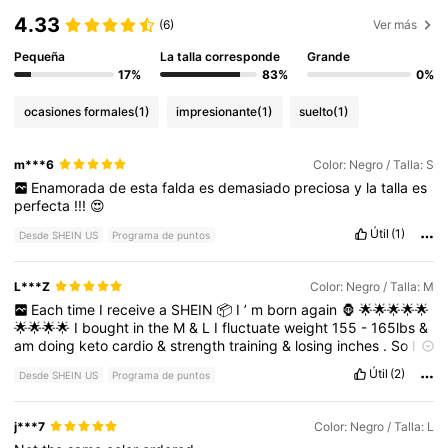
4.33
(6)
Ver más
Pequeña
La talla corresponde
Grande
17%
83%
0%
ocasiones formales
(1)
impresionante
(1)
suelto
(1)
m***6
Color: Negro / Talla: S
Enamorada
de
esta
falda
es
demasiado
preciosa
y
la
talla
es
perfecta
!!!
😍
Útil
(1)
Desde SHEIN US
Programa de puntos
L***Z
Color: Negro / Talla: M
Each
time
I
receive
a
SHEIN
📦
I
’
m
born
again
🦍
🌟🌟🌟🌟🌟
🌟🌟🌟🌟
I
bought
in
the
M
&
L
I
fluctuate
weight
155
-
165lbs
&
am
doing
keto
cardio
&
strength
training
&
losing
inches
.
So
I
prefer
the
M
.
It
’
s
stretchy
so
u
can
size
down
or
it
may
be
Útil
(2)
Desde SHEIN US
Programa de puntos
weirdly
baggy
in
some
areas
depending
on
your
body
shape
.
I
got
it
on
a
flash
deal
so
super
worth
it
and
good
quality
real
pockets
btw
!
j***7
Color: Negro / Talla: L