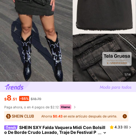
1/14
8
-55%
$
.51
$18.79
Paga ahora, o en 4 pagos de $2.12
Ahorra
$0.43
en este artículo después de unirte.
SHEIN SXY Falda Vaquera Midi Con Bolsill
4.33
(
6
)
o De Borde Crudo Lavado, Traje De Festival P