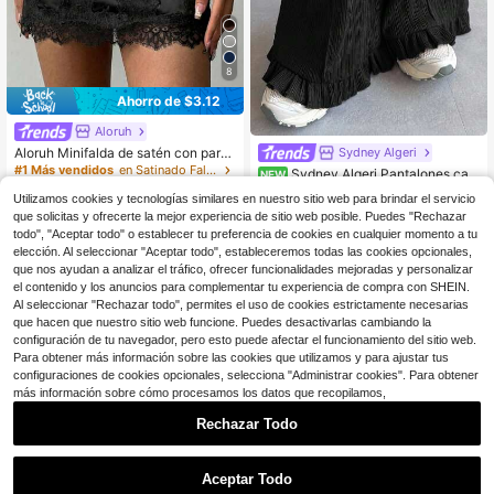
8
Ahorro de $3.12
Aloruh
Aloruh Minifalda de satén con parc
Sydney Algeri
hes de encaje de cintura baja elega
#1 Más vendidos
en Satinado Faldas De Mujer
Sydney Algeri Pantalones cas
NEW
nte para mujer, negro
2.3k+ vendidos
uales de mujer con dobladillo de vol
18
Utilizamos cookies y tecnologías similares en nuestro sitio web para brindar el servicio
$
.49
-11%
antes de unicolor
9
que solicitas y ofrecerte la mejor experiencia de sitio web posible. Puedes "Rechazar
$
.77
-24%
con cupón
todo", "Aceptar todo" o establecer tu preferencia de cookies en cualquier momento a tu
elección. Al seleccionar "Aceptar todo", estableceremos todas las cookies opcionales,
que nos ayudan a analizar el tráfico, ofrecer funcionalidades mejoradas y personalizar
el contenido y los anuncios para complementar tu experiencia de compra con SHEIN.
Al seleccionar "Rechazar todo", permites el uso de cookies estrictamente necesarias
que hacen que nuestro sitio web funcione. Puedes desactivarlas cambiando la
configuración de tu navegador, pero esto puede afectar el funcionamiento del sitio web.
Para obtener más información sobre las cookies que utilizamos y para ajustar tus
configuraciones de cookies opcionales, selecciona "Administrar cookies". Para obtener
más información sobre cómo procesamos los datos que recopilamos,
Rechazar Todo
Aceptar Todo
9