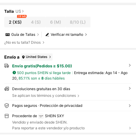
ara Música Y Ropa De Mujer De Primavera Y
Verano Estilo Oeste
Talla
US
10 left
2
(XS)
4
(S)
6
(M)
8/10
(L)
Guía de Tallas
Verificar mi tamaño
¿No es tu talla? Dinos
Envío a
United States
Envío gratis(Pedidos ≥ $15.00)
500 puntos SHEIN si llega tarde
Entrega estimada:
Ago 14 - Ago
20,
85.11% son ≤
8
días hábiles
Devoluciones gratuitas en 30 días
Se aplican los términos y condiciones
Pagos seguros · Protección de privacidad
Procedente de
SHEIN SXY
Vendido y enviado desde SHEIN.
Para reportar a este vendedor y/o producto