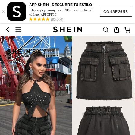
APP SHEIN - DESCUBRE TU ESTILO
×
¡Descarga y consigue un 30% de dto.!Usar el
CONSEGUIR
código: APPOFF30
(95,960)