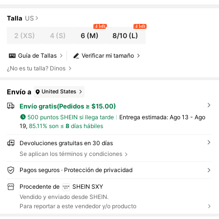
nvierno, color marrón, para Acción de Gracia
s e invierno
Talla
US
4 left
4 left
2
(XS)
4
(S)
6
(M)
8/10
(L)
Guía de Tallas
Verificar mi tamaño
¿No es tu talla? Dinos
Envío a
United States
Envío gratis(Pedidos ≥ $15.00)
500 puntos SHEIN si llega tarde
Entrega estimada:
Ago 13 - Ago
19,
85.11% son ≤
8
días hábiles
Devoluciones gratuitas en 30 días
Se aplican los términos y condiciones
Pagos seguros · Protección de privacidad
Procedente de
SHEIN SXY
Vendido y enviado desde SHEIN.
Para reportar a este vendedor y/o producto