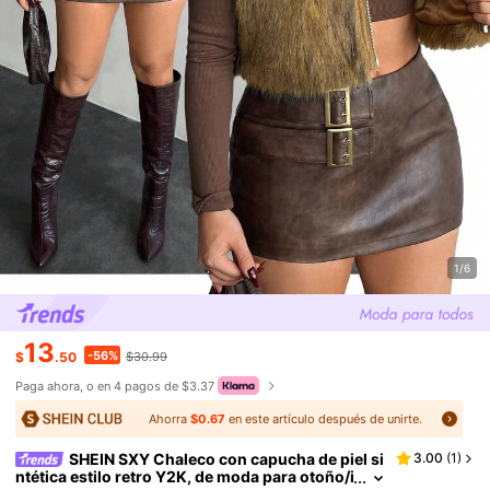
1/6
13
-56%
$
.50
$30.99
Paga ahora, o en 4 pagos de $3.37
Ahorra
$0.67
en este artículo después de unirte.
SHEIN SXY Chaleco con capucha de piel si
3.00
(
1
)
ntética estilo retro Y2K, de moda para otoño/i