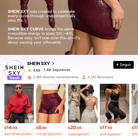
1.4M Seguidores
4.88
1.4M Seguidores
4.88
SHEIN SXY
Seguir
1.4M Seguidores
4.88
c***3
pagó
Hace 20 horas
2.9M Vendido recientemente
4.2M Recompra
1.4M Seguidores
4.88
1.4M Seguidores
4.88
1.4M Seguidores
4.88
14
8
20
17
1
$
.08
$
.69
$
.59
$
.69
$
44% DE DESCUENTO
11% DE DESCUENTO
¡Casi agotado!
¡Casi agotado!