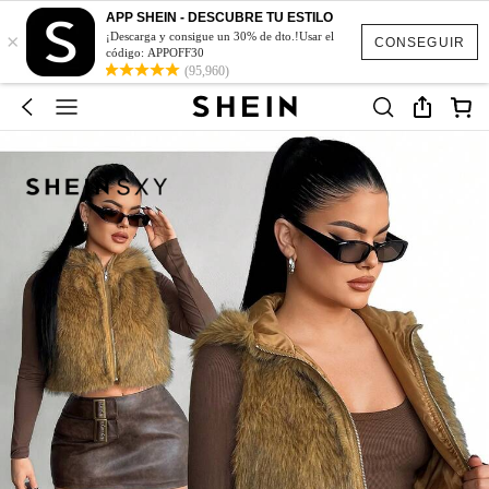
APP SHEIN - DESCUBRE TU ESTILO
×
¡Descarga y consigue un 30% de dto.!Usar el
CONSEGUIR
código: APPOFF30
(95,960)