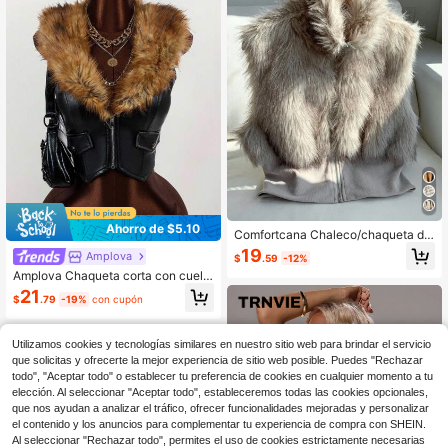
Ahorro de $5.10
Comfortcana Chaleco/chaqueta de
mujer con cremallera delantera de p
19
Amplova
$
.59
-12%
iel sintética de unicolor para otoño/i
Amplova Chaqueta corta con cuello
nvierno
en V, esponjosa y con dobladillo asi
21
$
.79
-19%
con cupón
métrico de piel sintética de estilo vi
ntage y elegante para mujer en oto
ño/invierno
Utilizamos cookies y tecnologías similares en nuestro sitio web para brindar el servicio
que solicitas y ofrecerte la mejor experiencia de sitio web posible. Puedes "Rechazar
todo", "Aceptar todo" o establecer tu preferencia de cookies en cualquier momento a tu
elección. Al seleccionar "Aceptar todo", estableceremos todas las cookies opcionales,
que nos ayudan a analizar el tráfico, ofrecer funcionalidades mejoradas y personalizar
el contenido y los anuncios para complementar tu experiencia de compra con SHEIN.
Al seleccionar "Rechazar todo", permites el uso de cookies estrictamente necesarias