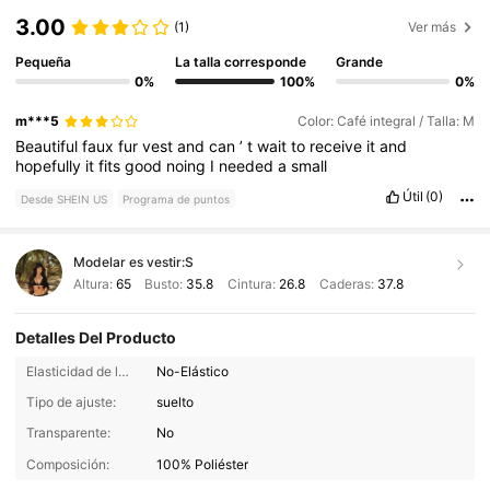
3.00
(1)
Ver más
Pequeña
La talla corresponde
Grande
0%
100%
0%
m***5
Color: Café integral / Talla: M
Beautiful
faux
fur
vest
and
can
’
t
wait
to
receive
it
and
hopefully
it
fits
good
noing
I
needed
a
small
Útil
(0)
Desde SHEIN US
Programa de puntos
Modelar es vestir:
S
Altura:
65
Busto:
35.8
Cintura:
26.8
Caderas:
37.8
Detalles Del Producto
Elasticidad de la tela:
No-Elástico
Tipo de ajuste:
suelto
Transparente:
No
Composición:
100% Poliéster