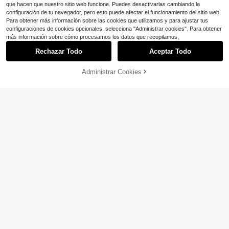
que hacen que nuestro sitio web funcione. Puedes desactivarlas cambiando la
configuración de tu navegador, pero esto puede afectar el funcionamiento del sitio web.
Para obtener más información sobre las cookies que utilizamos y para ajustar tus
configuraciones de cookies opcionales, selecciona "Administrar cookies". Para obtener
más información sobre cómo procesamos los datos que recopilamos,
Rechazar Todo
Aceptar Todo
TRNVIE
Administrar Cookies
¡56% DE DESCUENTO!
AÑADIR A LA BOLSA
8
TRNVIE 1 pieza Chaqueta de mujer
de piel sintética, color caqui, otoño/
#9 Más vendidos
en Caqui Abrigos de piel sintética para mujer
SHEIN Frenchy Chaqueta de mang
invierno, Halloween, piel sintética d
a larga con capucha y cordón ajust
15
21
e dos tonos, frente abierto, sexy y el
$
.19
-12%
$
.29
-12%
able de pana patchwork 2 en 1 para
egante de escote bajo
mujer