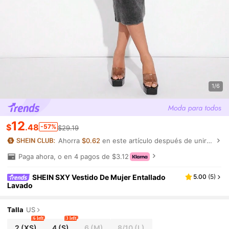
1/6
12
$
.48
-57%
$29.19
Ahorra
$0.62
en este artículo después de unirte.
Paga ahora, o en 4 pagos de $3.12
SHEIN SXY Vestido De Mujer Entallado
5.00
(
5
)
Lavado
Talla
US
6 left
3 left
2
(XS)
4
(S)
6
(M)
8/10
(L)