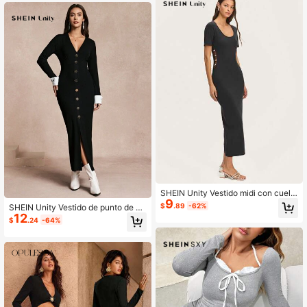
s casuales
SHEIN Unity Vestido midi con cuello
9
en V y detalles de perlas en los lado
$
.89
-62%
SHEIN Unity Vestido de punto de aj
s. Primavera Verano
12
uste ceñido con cuello en V para m
$
.24
-64%
ujer