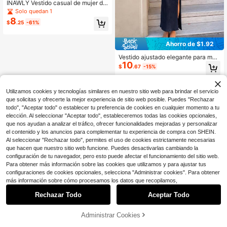
INAWLY Vestido casual de mujer de
unicolor con manga larga y bajo co
Solo quedan 1
n abertura, otoño/invierno
8
$
.25
-61%
Ahorro de $1.92
Vestido ajustado elegante para muj
10
er con manga larga, cuello en V, tex
$
.67
-15%
tura acanalada y abertura lateral en
el bajo, para primavera y otoño, cita
s y fiestas
Utilizamos cookies y tecnologías similares en nuestro sitio web para brindar el servicio
que solicitas y ofrecerte la mejor experiencia de sitio web posible. Puedes "Rechazar
todo", "Aceptar todo" o establecer tu preferencia de cookies en cualquier momento a tu
elección. Al seleccionar "Aceptar todo", estableceremos todas las cookies opcionales,
que nos ayudan a analizar el tráfico, ofrecer funcionalidades mejoradas y personalizar
el contenido y los anuncios para complementar tu experiencia de compra con SHEIN.
Al seleccionar "Rechazar todo", permites el uso de cookies estrictamente necesarias
que hacen que nuestro sitio web funcione. Puedes desactivarlas cambiando la
configuración de tu navegador, pero esto puede afectar el funcionamiento del sitio web.
Para obtener más información sobre las cookies que utilizamos y para ajustar tus
configuraciones de cookies opcionales, selecciona "Administrar cookies". Para obtener
más información sobre cómo procesamos los datos que recopilamos,
Rechazar Todo
Aceptar Todo
Administrar Cookies
¡57% DE DESCUENTO!
AÑADIR A LA BOLSA