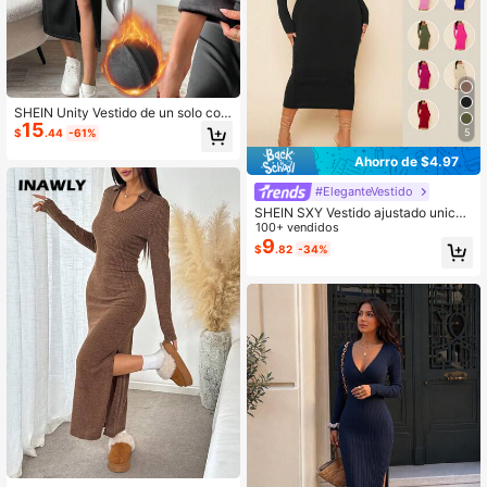
SHEIN Unity Vestido de un solo colo
15
r con botones y forro térmico
5
$
.44
-61%
Ahorro de $4.97
#EleganteVestido
SHEIN SXY Vestido ajustado unicol
or de cuello scoop
100+ vendidos
9
$
.82
-34%