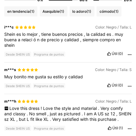
en tendencia
(1)
Asequible
(1)
lo adoro
(1)
cómodo
(1)
i***c
Color: Negro / Talla: L
Shein
es
lo
mejor
,
tiene
buenos
precios
,
la
calidad
es
.
muy
buena
a
relaci
ó
n
de
precio
y
calidad
,
siempre
compro
en
shein
Útil
(0)
Desde SHEIN US
Programa de puntos
m***s
Color: Negro / Talla: S
Muy
bonito
me
gusta
su
estilo
y
calidad
Útil
(0)
Desde SHEIN US
Programa de puntos
m***h
Color: Negro / Talla: L
Love
this
dress
!
Love
the
style
and
material
.
Very
comfy
and
classy
.
No
smell
,
just
as
pictured
.
I
am
A
US
sz
12
,
SHEIN
sz
XL
,
but
L
fit
like
XL
.
Very
satisfied
with
this
purchase
.
Útil
(1)
Desde SHEIN US
Programa de puntos