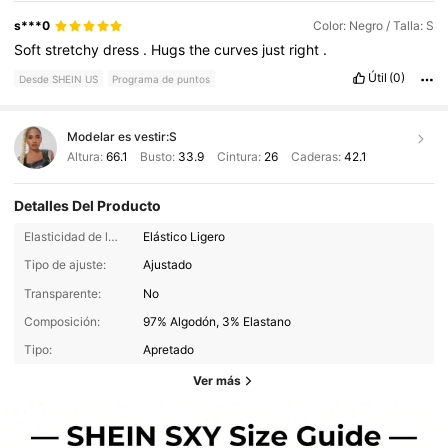
s***0
Color: Negro / Talla: S
Soft
stretchy
dress
.
Hugs
the
curves
just
right
.
Útil
(0)
Desde SHEIN US
Programa de puntos
Modelar es vestir:
S
Altura:
66.1
Busto:
33.9
Cintura:
26
Caderas:
42.1
Detalles Del Producto
Elasticidad de la tela:
Elástico Ligero
Tipo de ajuste:
Ajustado
Transparente:
No
Composición:
97% Algodón, 3% Elastano
Tipo:
Apretado
Ver más