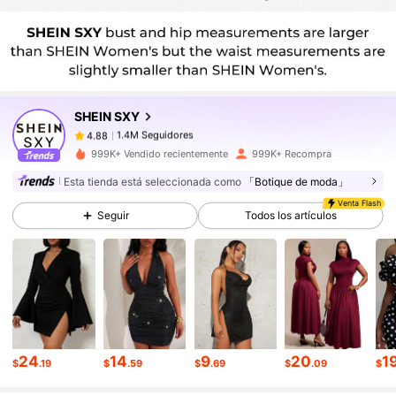
1.4M Seguidores
4.88
1.4M Seguidores
4.88
SHEIN SXY
1.4M Seguidores
4.88
1***9
pagó
Hace 3 horas
999K+ Vendido recientemente
999K+ Recompra
1.4M Seguidores
4.88
Esta tienda está seleccionada como
「Botique de moda」
Venta Flash
Seguir
Todos los artículos
1.4M Seguidores
4.88
1.4M Seguidores
4.88
1.4M Seguidores
4.88
24
14
9
20
1
$
.19
$
.59
$
.69
$
.09
$