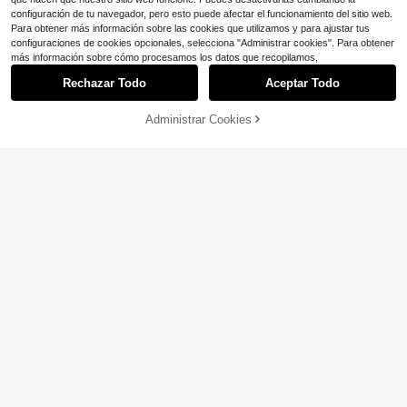
configuración de tu navegador, pero esto puede afectar el funcionamiento del sitio web.
Para obtener más información sobre las cookies que utilizamos y para ajustar tus
configuraciones de cookies opcionales, selecciona "Administrar cookies". Para obtener
más información sobre cómo procesamos los datos que recopilamos,
Rechazar Todo
Aceptar Todo
Administrar Cookies
¡44% DE DESCUENTO!
AÑADIR A LA BOLSA
10
7
#FishnetFits
Opulessa
Swim Lushoire Pareo corto de play
Opulessa Pantalones tipo cover-up
a con borde de ola y patrón geomét
70+ Dice "lo adoro"
de color liso con lazo en la cintura p
10+ Dice "outfits de vacaciones"
rico perforado de flores
ara mujer, para vacaciones
700+ vendidos
300+ vendidos
7
9
$
.89
-10%
$
.39
-10%