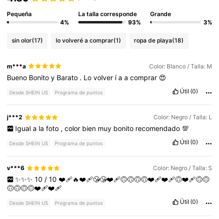
Pequeña
La talla corresponde
Grande
4%
93%
3%
sin olor
(17)
lo volveré a comprar
(1)
ropa de playa
(18)
m***a
Color: Blanco / Talla: M
Bueno
Bonito
y
Barato
.
Lo
volver
í
a
a
comprar
😍
Útil
(0)
Desde SHEIN US
Programa de puntos
j***2
Color: Negro / Talla: L
Igual
a
la
foto
,
color
bien
muy
bonito
recomendado
💯
Útil
(0)
Desde SHEIN US
Programa de puntos
v***6
Color: Negro / Talla: S
✨✨✨
10
/
10
❤️‍🩹🔥❤️‍🩹😘😘❤️‍🩹🙃🙃🙃🙃❤️‍🩹❤️‍🩹🙃❤️‍🩹🙃🙃
🙃🙃🙃🙃❤️‍🩹❤️‍🩹
Útil
(0)
Desde SHEIN US
Programa de puntos