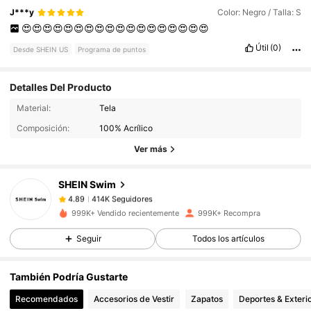
J***y
Color: Negro / Talla: S
😍😍😍😍😍😍😍😍😍😍😍😍😍😍😍😍😍😍
Útil
(0)
Desde SHEIN US
Programa de puntos
Detalles Del Producto
414K Seguidores
4.89
Material:
Tela
Composición:
100% Acrílico
Ver más
414K Seguidores
4.89
SHEIN Swim
414K Seguidores
4.89
d***7
pagó
Hace 1 horas
999K+ Vendido recientemente
999K+ Recompra
Seguir
Todos los artículos
414K Seguidores
4.89
También Podría Gustarte
414K Seguidores
4.89
Recomendados
Accesorios de Vestir
Zapatos
Deportes & Exteri