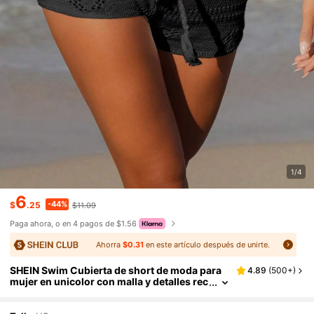
1/4
6
-44%
$
.25
$11.09
Paga ahora, o en 4 pagos de $1.56
Ahorra
$0.31
en este artículo después de unirte.
SHEIN Swim Cubierta de short de moda para
4.89
(
500+
)
mujer en unicolor con malla y detalles rec
ortados