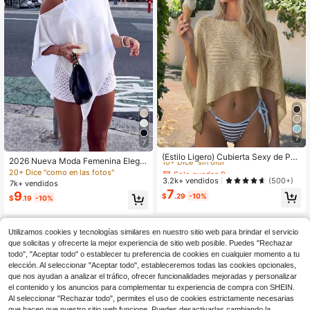
7
7
Solo quedan 9
10+ Dice "sin olor"
(Estilo Ligero) Cubierta Sexy de Pun
2026 Nueva Moda Femenina Elega
to sin Mangas Corta y Transparente
Solo quedan 9
Solo quedan 9
nte Top de Punto Suelto, Adecuado
20+ Dice "como en las fotos"
para Mujer, Adecuada para Primave
para Uso Diario, Viajes Casuales, V
10+ Dice "sin olor"
10+ Dice "sin olor"
3.2k+ vendidos
(500+)
7k+ vendidos
ra/Verano, Desplazamientos, Vacac
acaciones Estéticas Blanco
7
Solo quedan 9
9
iones, Playa, Vacationcore
$
.29
-10%
$
.19
-10%
10+ Dice "sin olor"
Utilizamos cookies y tecnologías similares en nuestro sitio web para brindar el servicio
que solicitas y ofrecerte la mejor experiencia de sitio web posible. Puedes "Rechazar
todo", "Aceptar todo" o establecer tu preferencia de cookies en cualquier momento a tu
elección. Al seleccionar "Aceptar todo", estableceremos todas las cookies opcionales,
que nos ayudan a analizar el tráfico, ofrecer funcionalidades mejoradas y personalizar
el contenido y los anuncios para complementar tu experiencia de compra con SHEIN.
Al seleccionar "Rechazar todo", permites el uso de cookies estrictamente necesarias
que hacen que nuestro sitio web funcione. Puedes desactivarlas cambiando la