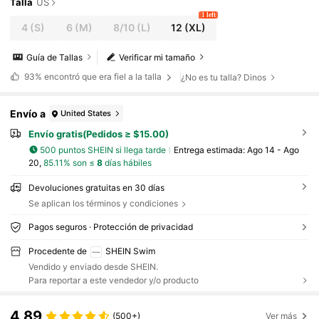
Talla
US
1 left
4
(S)
6
(M)
8/10
(L)
12
(XL)
Guía de Tallas
Verificar mi tamaño
93%
encontró que era fiel a la talla
¿No es tu talla? Dinos
Envío a
United States
Envío gratis(Pedidos ≥ $15.00)
500 puntos SHEIN si llega tarde
Entrega estimada:
Ago 14 - Ago
20,
85.11% son ≤
8
días hábiles
Devoluciones gratuitas en 30 días
Se aplican los términos y condiciones
Pagos seguros · Protección de privacidad
Procedente de
SHEIN Swim
Vendido y enviado desde SHEIN.
Para reportar a este vendedor y/o producto
4.89
(500+)
Ver más