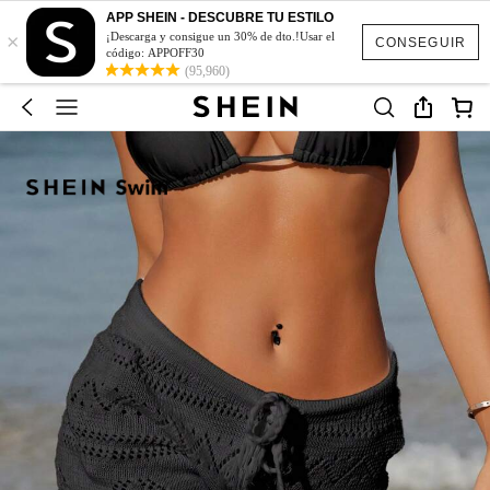
APP SHEIN - DESCUBRE TU ESTILO
×
¡Descarga y consigue un 30% de dto.!Usar el
CONSEGUIR
código: APPOFF30
(95,960)