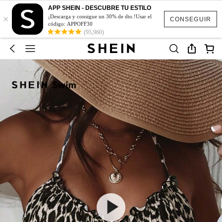
APP SHEIN - DESCUBRE TU ESTILO
×
¡Descarga y consigue un 30% de dto.!Usar el
CONSEGUIR
código: APPOFF30
(95,960)