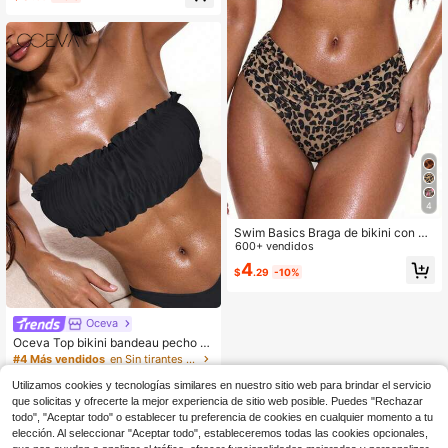
4
Swim Basics Braga de bikini con es
tampado de leopardo para mujer, tra
600+ vendidos
je de baño sexy
4
$
.29
-10%
Oceva
Oceva Top bikini bandeau pecho c
on fruncido ribete fruncido
#4 Más vendidos
en Sin tirantes Tops de bikini para mujer
900+ vendidos
Utilizamos cookies y tecnologías similares en nuestro sitio web para brindar el servicio
7
$
.29
-10%
que solicitas y ofrecerte la mejor experiencia de sitio web posible. Puedes "Rechazar
todo", "Aceptar todo" o establecer tu preferencia de cookies en cualquier momento a tu
elección. Al seleccionar "Aceptar todo", estableceremos todas las cookies opcionales,