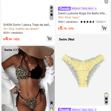
13
#Bikini Talle Alto
Swim Lushoire Ropa De Baño Inferi
or Para Mujer Con Pliegues De Colo
100+ Dice "sexy"
4
r Sólido Para Festival De Música
600+ vendidos
(1000+)
SHEIN Swim 1 pieza Traje de baño
5
sexy con estampado de leopardo y
10+ Dice "outfits de verano"
$
.79
-11%
atar para mujer
600+ vendidos
4
$
.59
-10%
#Bikini Talle Alto