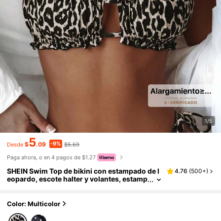
1/5
5
-9%
$
.09
$5.59
Desde
Paga ahora, o en 4 pagos de $1.27
SHEIN Swim Top de bikini con estampado de l
4.76
(
500+
)
eopardo, escote halter y volantes, estamp
ado aleatorio para vacaciones de verano
en la playa
Color: Multicolor