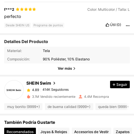
f***2
Color: Multicolor / Talla: L
perfecto
Útil
(0)
Desde SHEIN US
Programa de puntos
Detalles Del Producto
414K Seguidores
4.89
Material:
Tela
Composición:
90% Poliéster, 10% Elastano
414K Seguidores
4.89
Ver más
SHEIN Swim
Seguir
414K Seguidores
4.89
s***i
pagó
Hace 11 horas
3.1M Vendido recientemente
4.4M Recompra
414K Seguidores
4.89
muy bonito (9999+)
de buena calidad (9999+)
queda bien (9999+)
También Podría Gustarte
414K Seguidores
4.89
Recomendados
Joyas & Relojes
Accesorios de Vestir
Zapatos