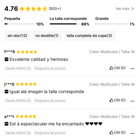
4.76
(500+)
Ver más
Pequeña
La talla corresponde
Grande
10%
89%
1%
sin olor
(12)
no destiñe
(1)
talla completa de copa
(3)
f***0
Color: Multicolor / Talla: M
Excelente
calidad
y
hermoso
Útil
(0)
Desde SHEIN US
Programa de puntos
j***0
Color: Multicolor / Talla: M
Igual
ala
imagen
la
talla
corresponde
Útil
(0)
Desde SHEIN US
Programa de puntos
a***i
Color: Multicolor / Talla: M
Est
á
espectacular
me
ha
encantado
❤️❤️❤️❤️
Útil
(0)
Desde SHEIN US
Programa de puntos