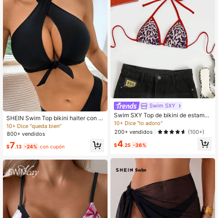
Swim SXY
Swim SXY Top de bikini de estampa
SHEIN Swim Top bikini halter con n
do de leopardo casual de vacacion
10+ Dice "lo adoro"
udo delantero
10+ Dice "queda bien"
es para mujer
200+ vendidos
(100+)
800+ vendidos
4
7
$
.25
-36%
$
.13
-24%
con cupón