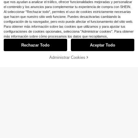
que nos ayudan a analizar el tráfico, ofrecer funcionalidades mejoradas y personalizar
el contenido y los anuncios para complementar tu experiencia de compra con SHEIN.
Al seleccionar "Rechazar todo", permites el uso de cookies estrictamente necesarias
que hacen que nuestro sitio web funcione. Puedes desactivarlas cambiando la
configuración de tu navegador, pero esto puede afectar el funcionamiento del sitio web.
Para obtener más información sobre las cookies que utilizamos y para ajustar tus
configuraciones de cookies opcionales, selecciona "Administrar cookies". Para obtener
Mostrar artículos similares con stock
Ver todo
más información sobre cómo procesamos los datos que recopilamos,
Rechazar Todo
Aceptar Todo
Lo sentimos, este producto está agotado.
5
6
Ahorro de $37.20
Administrar Cookies
AGOTADO
Ahorro de $3.50
Jeans de pierna ancha para
Local
mujer con bolsillos y cierre de botón
23
1 pieza Pantalones vaqueros de pie
$
.78
-61%
estilo cremallera sin elasticidad pier
rna ancha elegantes - unicolor, ade
90+ vendidos
na ancha suelta casual Y2K moda c
4-5 días hábiles
cuados para todas las estaciones, t
27
allejera versátil jeans para mujer
GlowEve Jeans rectos y sueltos de
Ahorro de $2.90
$
.49
-11%
ela tejida con elasticidad media - D
verano para mujer con bolsillos, us
11
etalle de bajo deshilachado, casual
$
.00
-65%
o versátil para el día a día
#DenimSobreDenim
para mujer primavera otoño
SHEIN Tall Jeans de mezclill
Local
a lavados de pierna ancha con bols
100+ vendidos
(100+)
illos de parche y ajuste holgado par
24
a mujeres altas
$
.19
-11%