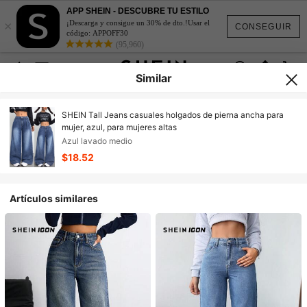
APP SHEIN - DESCUBRE TU ESTILO
×
¡Descarga y consigue un 30% de dto.!Usar el
CONSEGUIR
código: APPOFF30
(95,960)
Similar
SHEIN Tall Jeans casuales holgados de pierna ancha para
mujer, azul, para mujeres altas
Azul lavado medio
$18.52
Artículos similares