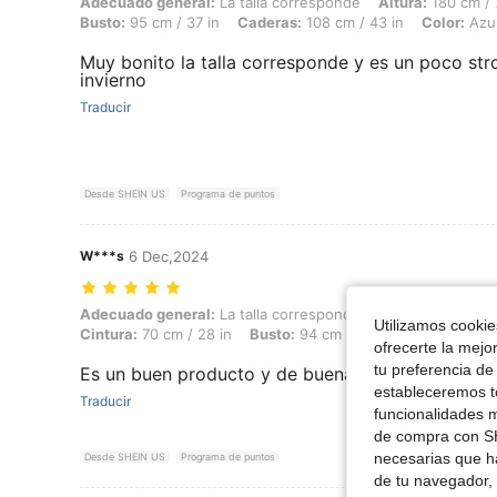
Adecuado general: La talla corresponde, Altura: 180 cm / 71 in, Peso:
Adecuado general:
La talla corresponde
Altura:
180 cm / 
Busto:
95 cm / 37 in
Caderas:
108 cm / 43 in
Color:
Azul
Muy bonito la talla corresponde y es un poco str
invierno
Traducir
Desde SHEIN US
Programa de puntos
W***s
6 Dec,2024
Adecuado general: La talla corresponde, Altura: 160 cm / 63 in, Peso: 
Adecuado general:
La talla corresponde
Altura:
160 cm / 
Utilizamos cookies
Cintura:
70 cm / 28 in
Busto:
94 cm / 37 in
Color:
Azul l
ofrecerte la mejo
tu preferencia de
Es un buen producto y de buena calidad por un p
estableceremos to
Traducir
funcionalidades m
de compra con SH
necesarias que h
Desde SHEIN US
Programa de puntos
de tu navegador, 