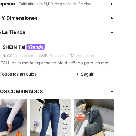
ipción
Talle ultra alto,Sí,Día de Acción de Gracias
s Y Dimensiones
4.83
5.6K
1M
 La Tienda
4.83
5.6K
1M
SHEIN Tall
4.83
5.6K
1M
Calificación
Artículos
Seguidores
SHEIN TALL es la moda imprescindible diseñada para las más altas.
4.83
5.6K
1M
Todos los artículos
Seguir
LOS COMBINADOS
4.83
5.6K
1M
4.83
5.6K
1M
4.83
5.6K
1M