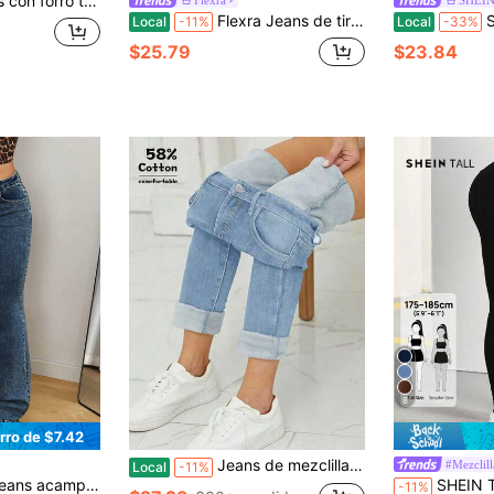
para el invierno, de uso casual
Flexra Jeans de tiro alto con bolsillos en diagonal y pierna acampanada para uso casual diario de mujer
SHEIN Tall Je
Local
-11%
Local
-33%
$25.79
$23.84
8
rro de $7.42
Jeans de mezclilla lavados ajustados con forro térmico, invierno
#Mezcli
Local
-11%
 bajo, ajustados y de estilo vintage
SHEIN Tall Jeans largos ajustados de color negro sólido para mujer
-11%