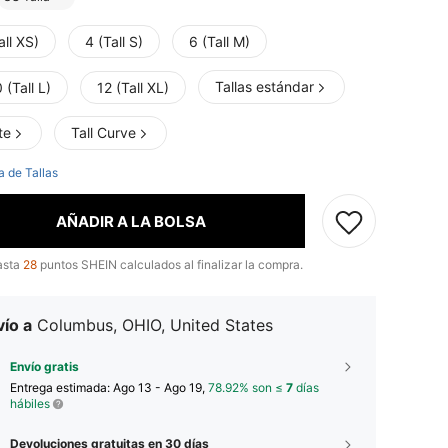
all XS)
4 (Tall S)
6 (Tall M)
Tallas estándar
 (Tall L)
12 (Tall XL)
te
Tall Curve
a de Tallas
AÑADIR A LA BOLSA
asta
28
puntos SHEIN calculados al finalizar la compra.
ío a
Columbus, OHIO, United States
Envío gratis
Entrega estimada:
Ago 13 - Ago 19,
78.92% son ≤
7
días
hábiles
Devoluciones gratuitas en 30 días