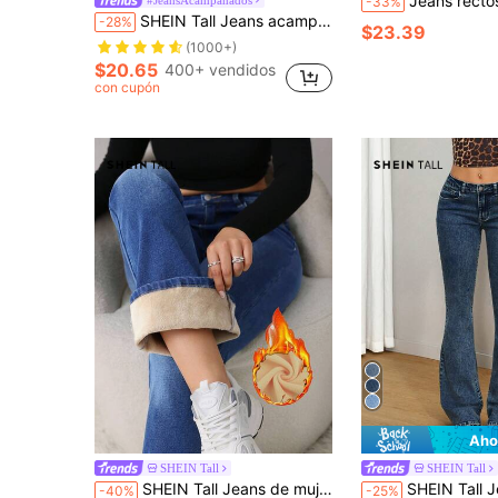
Jeans rectos con forro térmico 
-33%
SHEIN Tall Jeans acampanados ajustados casuales con bolsillos de cintura media para mujeres altas
-28%
$23.39
(1000+)
$20.65
400+ vendidos
con cupón
Aho
SHEIN Tall
SHEIN Tall
SHEIN Tall Jeans de mujer para invierno, ocasión casual, azul aguamarina, forro térmico de felpa suave, leggings acampanados, cintura alta, ajustados, elásticos, cálidos, pantalones vaqueros para otoño, para mujeres altas
SHEIN Tall Jeans acampanados de talle
-40%
-25%