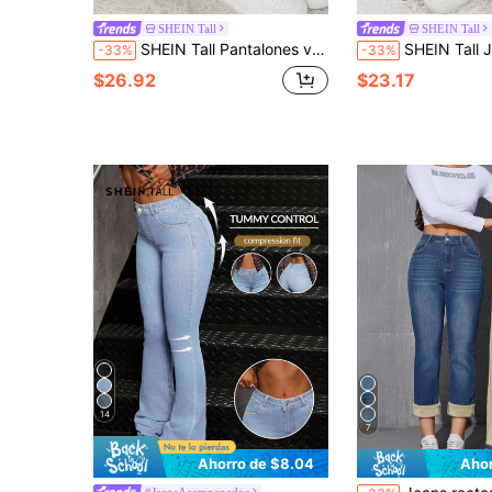
SHEIN Tall
SHEIN Tall
SHEIN Tall Pantalones vaqueros casuales ajustados elásticos acampanados de terciopelo negro para invierno, térmicos, de denim, con forro polar suave tipo teddy, leggings para mujer, ropa para mujeres altas
SHEIN Tall Jeans de mujer con bolsillos, pierna ancha, sueltos, casuales, con forro térmico p
-33%
-33%
$26.92
$23.17
14
7
Ahorro de $8.04
Ahor
#JeansAcampanados