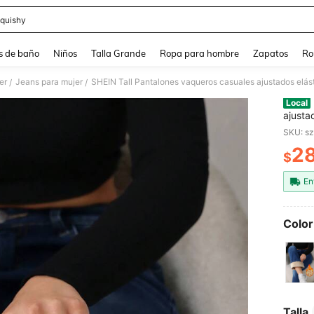
quishy
and down arrow keys to navigate search Búsqueda reciente and Busca y Encuentr
s de baño
Niños
Talla Grande
Ropa para hombre
Zapatos
Ro
er
Jeans para mujer
/
/
Local
ajusta
con fo
SKU: s
esponj
2
$
PR
En
Color
Talla