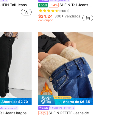
ans azules de mujer de cintura alta ceñidos, plus jeans de felpa para invierno, jeans térmicos de mujer de denim tipo peluche, joggers de mujer con forro polar, leggings de mujer con forro polar para invierno
SHEIN Tall Jeans rectos holgados con bolsillos y efecto desgastado para mujeres altas
Local
-24%
(500+)
$24.24
300+ vendidos
con cupón
Ahorro de $2.70
Ahorro de $6.35
llaMonocroma
SHEIN PETITE
, con bolsillo delantero con botón, uso diario simple, pantalones festivos para Navidad y Año Nuevo, verano, ocasión, para mujeres altas
SHEIN PETITE Jeans de mujer de pierna acampanada de ajuste delgado, versátiles y casuales para uso diario, con forro térmico, azul, para otoño e invierno, talla pequeña
-16%