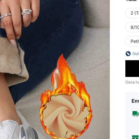
2 (T
8/10
Peti
Guí
Gana h
Env