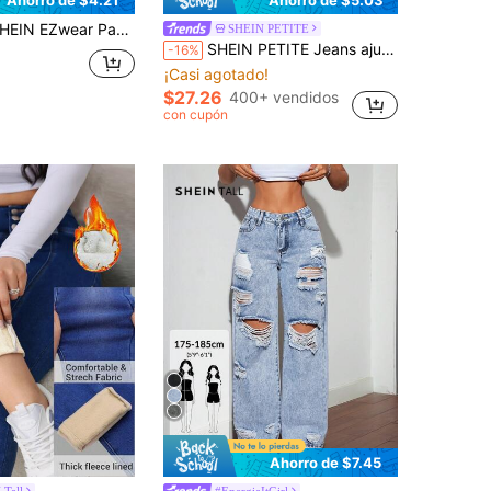
Ahorro de $4.21
Ahorro de $5.03
antalones vaqueros casuales para mujer de pierna recta, con bolsillos, de corte holgado y engrosados, ideales para el Día de Acción de Gracias y Navidad
SHEIN PETITE
SHEIN PETITE Jeans ajustados y elásticos para mujer con bordado en cruz, azul, para mujeres de talla pequeña
-16%
¡Casi agotado!
$27.26
400+ vendidos
con cupón
Ahorro de $7.45
Tall
#EnergiaItGirl