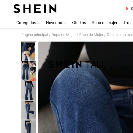
S
Use up 
Categorías
Novedades
Ofertas
Ropa de mujer
Traje
Página principal
Ropa de Mujer
Ropa de Mujer
Denim para muj
/
/
/