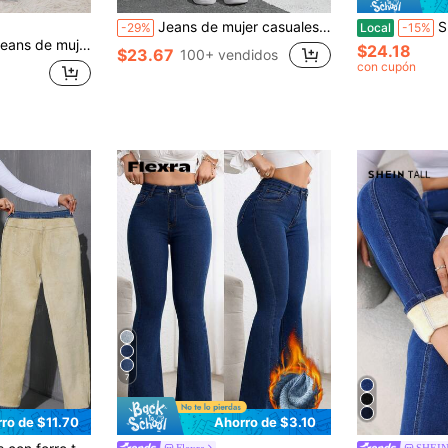
Jeans de mujer casuales de invierno con alta elasticidad y ajuste ceñido, tela de mezclilla lavada con forro cálido, adecuados para uso en invierno y vacaciones
SHEIN EZwear P
-29%
Local
-15%
ara otoño/invierno, color caqui desgastado, tiro bajo, pierna recta, azul, para mujeres altas
$24.18
$23.67
100+ vendidos
con cupón
7
ro de $11.70
Ahorro de $3.10
Flexra
SHEIN 