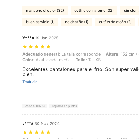
mantiene el calor (32)
outfits de invierno (32)
sin olor 
buen servicio (1)
no destiñe (1)
outfits de otoño (2)
Y***o
19 Jan,2025
Adecuado general: La talla corresponde, Altura: 152 cm / 60 in, Peso:
Adecuado general:
La talla corresponde
Altura:
152 cm / 
Color:
Azul lavado medio
Talla:
Tall XS
Excelentes pantalones para el frío. Son super vali
bien.
Traducir
Desde SHEIN US
Programa de puntos
v***á
30 Nov,2024