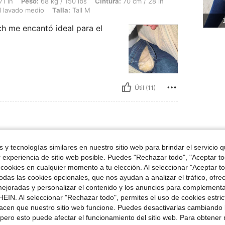
 68 kg / 150 lbs, Cintura: 70 cm / 28 in, Busto: 95 cm / 37 in, Caderas: 108 cm / 4
71 in
Peso:
68 kg / 150 lbs
Cintura:
70 cm / 28 in
 lavado medio
Talla:
Tall M
1
ch me encantó ideal para el
Útil (11)
55 kg / 121 lbs, Caderas: 83 cm / 33 in, Cintura: 70 cm / 28 in, Busto: 94 cm / 37 
63 in
Peso:
55 kg / 121 lbs
Caderas:
83 cm / 33 in
 y tecnologías similares en nuestro sitio web para brindar el servicio qu
avado medio
Talla:
Tall L
r experiencia de sitio web posible. Puedes "Rechazar todo", "Aceptar t
 cookies en cualquier momento a tu elección. Al seleccionar "Aceptar to
recio justo
das las cookies opcionales, que nos ayudan a analizar el tráfico, ofre
ejoradas y personalizar el contenido y los anuncios para complementa
EIN. Al seleccionar "Rechazar todo", permites el uso de cookies estri
Útil (6)
acen que nuestro sitio web funcione. Puedes desactivarlas cambiando 
pero esto puede afectar el funcionamiento del sitio web. Para obtener