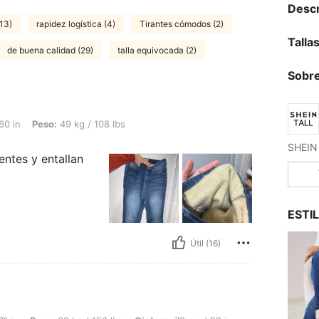
Descr
(13)
rapidez logística (4)
Tirantes cómodos (2)
Talla
de buena calidad (29)
talla equivocada (2)
Sobre
 49 kg / 108 lbs, Color: Azul lavado medio, Talla: Tall XS
60 in
Peso:
49 kg / 108 lbs
entes y entallan
ESTI
Útil (16)