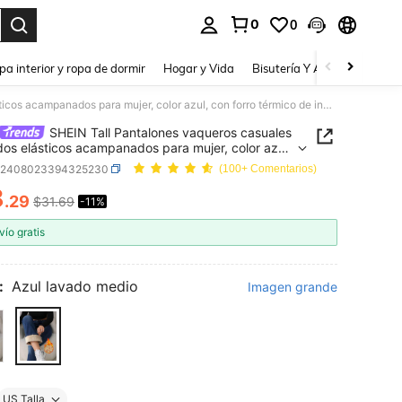
0
0
a. Press Enter to select.
pa interior y ropa de dormir
Hogar y Vida
Bisutería Y Accesorios
Be
SHEIN Tall Pantalones vaqueros casuales ajustados elásticos acampanados para mujer, color azul, con forro térmico de invierno, forro polar suave y esponjoso, para clima frío, cálidos, para mujeres altas
SHEIN Tall Pantalones vaqueros casuales
dos elásticos acampanados para mujer, color azul,
rro térmico de invierno, forro polar suave y
z2408023394325230
(100+ Comentarios)
oso, para clima frío, cálidos, para mujeres altas
8
.29
$31.69
-11%
ICE AND AVAILABILITY
vío gratis
:
Azul lavado medio
Imagen grande
US Talla