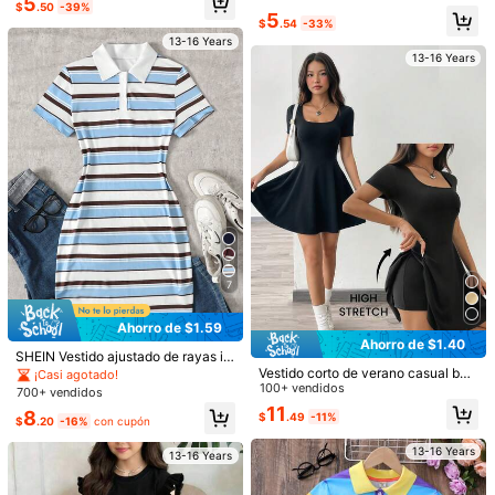
5
$
.50
-39%
es, ajuste ceñido y adecuado para
justado para adolescentes, color gri
5
$
.54
-33%
salidas, fiestas y diversas ocasione
s claro
s***a
Color: Negro / Talla: 15Y
s
13-16 Years
13-16 Years
Good
for
the
price
.
Not
see
through
.
Fairly
thick
material
Útil
(0)
Desde SHEIN US
Programa de puntos
179K Seguidores
4.88
Detalles Del Producto
Material:
Tela
179K Seguidores
4.88
Composición:
95% Poliéster, 5% Elastano
Ver más
7
179K Seguidores
4.88
DRMZ Kids
Seguir
h***i
seguido
Hace 6 horas
Ahorro de $1.59
d***3
está navegando
Ahorro de $1.40
SHEIN Vestido ajustado de rayas irr
179K Seguidores
4.88
999K+ Vendido recientemente
500K+ Recompra
Increm
egulares azul estilo deportivo mini
Vestido corto de verano casual bási
¡Casi agotado!
malista casual para niñas y adolesc
co para adolescentes, de cuello cu
100+ vendidos
700+ vendidos
entes, primavera/verano, vuelta al
adrado, manga corta, ajustado, par
11
8
$
.49
-11%
colegio, camiseta de campus, atue
a yoga y fitness
$
.20
-16%
con cupón
179K Seguidores
4.88
ndo universitario, estilo callejero ve
rsátil
13-16 Years
13-16 Years
179K Seguidores