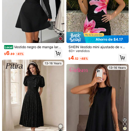
Ahorro de $4.17
Vestido negro de manga larga
SHEIN Vestido mini ajustado de ver
Local
1/3
y cuello cuadrado con silueta evas
ano con volantes asimétricos en lo
60+ vendidos
6
$
.89
-41%
é para adolescentes
s hombros y estampado floral amari
4
$
.52
-48%
llo crema para adolescentes
12
-11%
$
.69
$14.29
13-16 Years
13-16 Years
Paga ahora, o en 4 pagos de $3.17
SHEIN Vestido de cuello redondo elegante
4.00
(
1
)
y casual con diseño de abertura para adolesc
entes, adecuado para la escuela, uso diario c
asual, otoño/invierno
Talla
13Y
(60-62 in)
14Y
(62-64 in)
15Y
(64-65 in)
16Y
(65-67 in)
Guía de Tallas