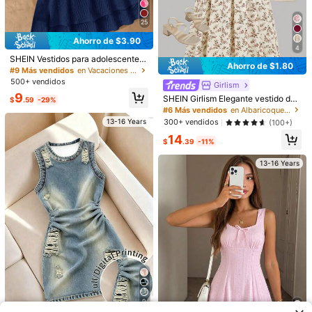
e color en patchwork para niñas, ve
11
dolescentes: Camiseta de punto bla
#3 Más vendidos
#3 Más vendidos
en Nudo de lazo Vestidos para chicas adolescentes
en Nudo de lazo Vestidos para chicas adolescentes
$
.19
-11%
stido casual para vacaciones, adec
nca + Vestido de tirantes ajustado a
200+ vendidos
¡Casi agotado!
¡Casi agotado!
uado para uso diario casual y para i
25
lunares con lazo, adecuado para va
r al trabajo
#3 Más vendidos
en Nudo de lazo Vestidos para chicas adolescentes
10
caciones de verano, uso casual en
13-16 Years
$
.39
-11%
Ahorro de $3.90
¡Casi agotado!
casa, fiestas, viajes diarios
4
SHEIN Vestidos para adolescentes
Ahorro de $1.80
13-16 Years
Vestido blanco mini sin espalda con
#9 Más vendidos
en Vacaciones Vestidos para chicas adolescentes
lazo/dobladillo con volantes y dobl
500+ vendidos
Girlism
e capa, adecuado para fiesta/cita/
9
Día de San Valentín/atuendos de v
SHEIN Girlism Elegante vestido de t
$
.59
-29%
acaciones/vestido de vacaciones/
irantes fruncido con estampado flor
#6 Más vendidos
en Albaricoque Vestidos para chicas adolescentes
atuendos de playa
al sólido en color albaricoque para
13-16 Years
300+ vendidos
(100+)
adolescentes
14
$
.39
-11%
13-16 Years
7
Ahorro de $1.57
SHEIN Vestido ajustado de estilo es
colar casual con cuello polo a rayas
#1 Más vendidos
en Bordado Vestidos para chicas adolescentes
azul y blanco para adolescentes
300+ vendidos
SHEIN Conjunto de 2 piezas para a
8
dolescentes: Chaqueta de punto ac
200+ vendidos
$
.02
-16%
con cupón
analado negro & Vestido de tirantes
7
$
.75
-51%
con cintura ceñida y estampado flor
9
al pequeño, Atuendo casual vintage
13-16 Years